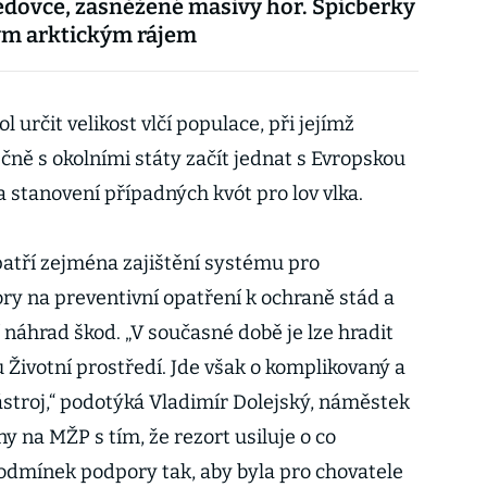
ledovce, zasněžené masivy hor. Špicberky
ým arktickým rájem
 určit velikost vlčí populace, při jejímž
ně s okolními státy začít jednat s Evropskou
 a stanovení případných kvót pro lov vlka.
patří zejména zajištění systému pro
ry na preventivní opatření k ochraně stád a
náhrad škod. „V současné době je lze hradit
ivotní prostředí. Jde však o komplikovaný a
stroj,“ podotýká Vladimír Dolejský, náměstek
y na MŽP s tím, že rezort usiluje o co
podmínek podpory tak, aby byla pro chovatele