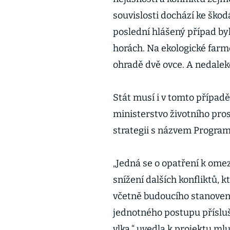
souvislosti dochází ke ško
poslední hlášený případ by
horách. Na ekologické farmě
ohradě dvě ovce. A nedalek
Stát musí i v tomto případě
ministerstvo životního pros
strategii s názvem Program
„Jedná se o opatření k ome
snížení dalších konfliktů, k
včetně budoucího stanovení
jednotného postupu příslu
vlka,“ uvedla k projektu ml