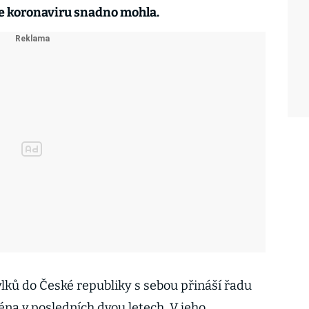
ie koronaviru snadno mohla.
lků do České republiky s sebou přináší řadu
éna v posledních dvou letech. V jeho