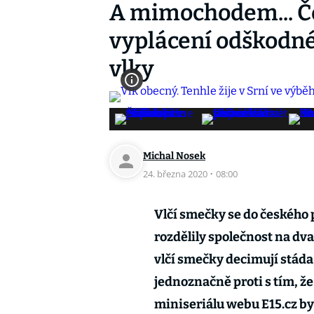
A mimochodem... Če
vyplácení odškodné
vlky
Michal Nosek
24. března 2020
·
08:00
Vlčí smečky se do českého p
rozdělily společnost na dv
vlčí smečky decimují stáda,
jednoznačně proti s tím, že
miniseriálu webu E15.cz by