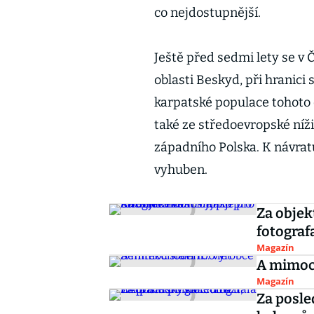
co nejdostupnější.
Ještě před sedmi lety se v 
oblasti Beskyd, při hranic
karpatské populace tohoto d
také ze středoevropské ní
západního Polska. K návratu
vyhuben.
Za objek
fotograf
Magazín
A mimoch
Magazín
Za posle