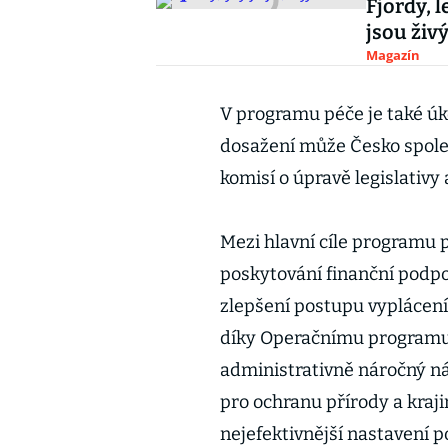
Fjordy, 
jsou živ
Magazín
V programu péče je také úkol
dosažení může Česko společ
komisí o úpravě legislativy
Mezi hlavní cíle programu 
poskytování finanční podpo
zlepšení postupu vyplácení 
díky Operačnímu programu Ž
administrativně náročný ná
pro ochranu přírody a krajin
nejefektivnější nastavení 