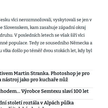
Česku vlci nerozmnožovali, vyskytovali se jen v
i se Slovenskem, kam zasahuje západní okraj
ruhu. V posledních letech se však šíří vlci
žinné populace. Tedy ze sousedního Německa a
 vlka došlo po téměř dvou stokách let, kdy byl
tivem Martin Stranka. Photoshop je pro
a nástroj jako pro kuchaře nůž
odem... Výrobce Semtexu slaví 100 let
dní století roztála v Alpách půlka