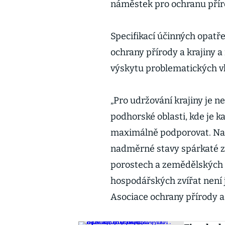
náměstek pro ochranu příro
Specifikací účinných opatř
ochrany přírody a krajiny 
výskytu problematických v
„Pro udržování krajiny je 
podhorské oblasti, kde je 
maximálně podporovat. Na 
nadměrné stavy spárkaté zv
porostech a zemědělských p
hospodářských zvířat není j
Asociace ochrany přírody a 