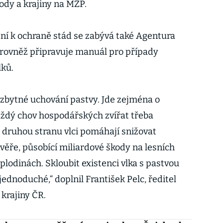
dy a krajiny na MŽP.
ení k ochraně stád se zabývá také Agentura
a rovněž připravuje manuál pro případy
lků.
nezbytné uchování pastvy. Jde zejména o
každý chov hospodářských zvířat třeba
druhou stranu vlci pomáhají snižovat
ěře, působící miliardové škody na lesních
lodinách. Skloubit existenci vlka s pastvou
ednoduché,“ doplnil František Pelc, ředitel
krajiny ČR.