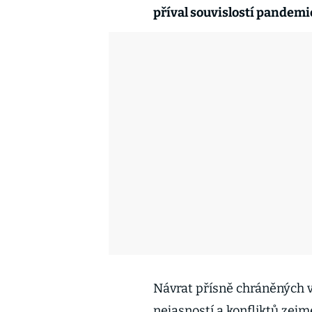
příval souvislostí pandem
Návrat přísně chráněných v
nejasností a konfliktů zejm