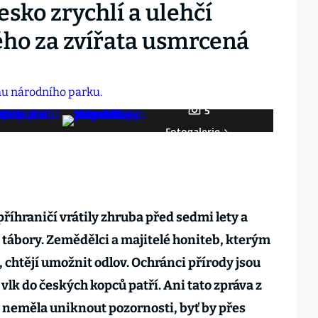
sko zrychlí a ulehčí
ho za zvířata usmrcená
5
Fotogalerie
říhraničí vrátily zhruba před sedmi lety a
a tábory. Zemědělci a majitelé honiteb, kterým
 chtějí umožnit odlov. Ochránci přírody jsou
 vlk do českých kopců patří. Ani tato zpráva z
 neměla uniknout pozornosti, byť by přes