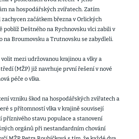
dám na hospodářských zvířatech. Zatím
l zachycen začátkem března v Orlických
 poblíž Deštného na Rychnovsku vlci zabili v
o na Broumovsku a Trutnovsku se zabydleli.
 volit mezi udržovanou krajinou a vlky a
tředí (MŽP) již navrhuje první řešení v nové
ová péče o vlka.
zení vzniku škod na hospodářských zvířatech a
teré s přítomností vlka v krajině souvisejí
 příznivého stavu populace a stanovení
šných orgánů při nestandardním chování
uvčí MŽP Petra Roubíčková s tím, že každé dva