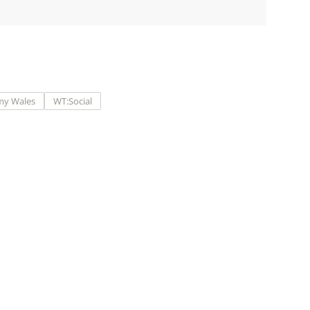
my Wales
WT:Social