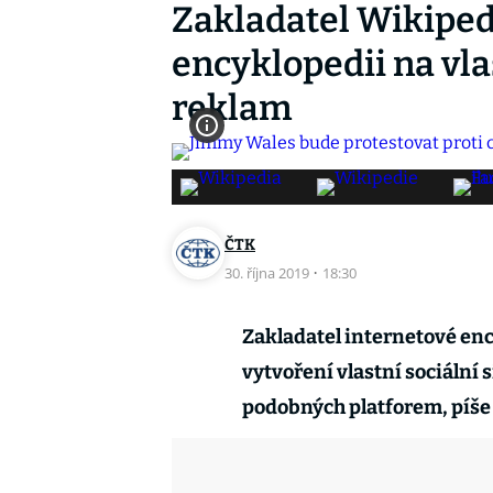
Zakladatel Wikiped
encyklopedii na vlas
reklam
ČTK
30. října 2019
·
18:30
Zakladatel internetové en
vytvoření vlastní sociální 
podobných platforem, píše