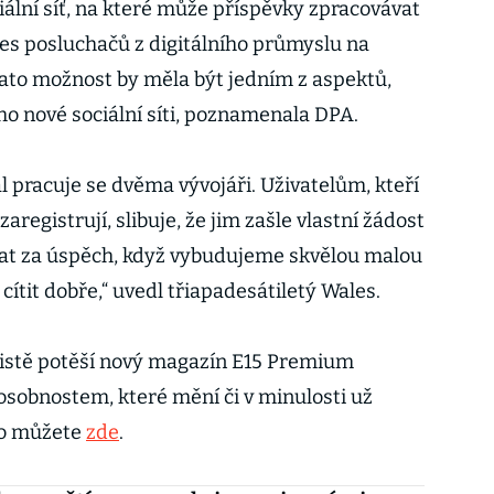
iální síť, na které může příspěvky zpracovávat
les posluchačů z digitálního průmyslu na
tato možnost by měla být jedním z aspektů,
jeho nové sociální síti, poznamenala DPA.
l pracuje se dvěma vývojáři. Uživatelům, kteří
zaregistrují, slibuje, že jim zašle vlastní žádost
vat za úspěch, když vybudujeme skvělou malou
cítit dobře,“ uvedl třiapadesátiletý Wales.
 jistě potěší nový magazín E15 Premium
 osobnostem, které mění či v minulosti už
ho můžete
zde
.