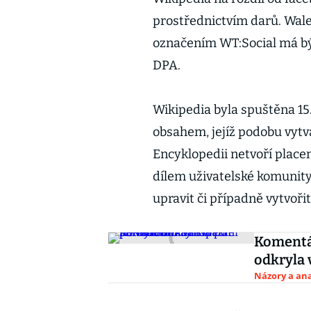
prostřednictvím darů. Wales
označením WT:Social má být
DPA.
Wikipedia byla spuštěna 15
obsahem, jejíž podobu vytvá
Encyklopedii netvoří placen
dílem uživatelské komunity 
upravit či případně vytvoři
Komentá
odkryla 
Názory a ana