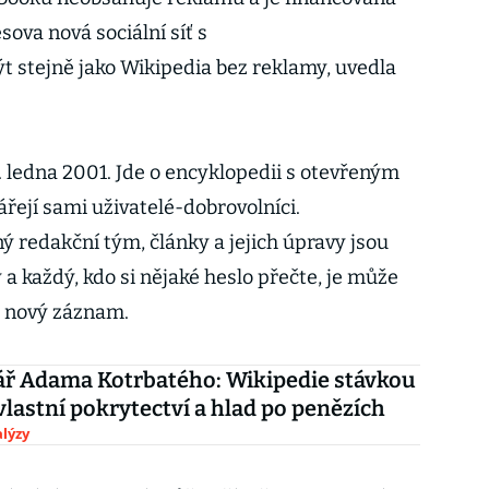
ova nová sociální síť s
 stejně jako Wikipedia bez reklamy, uvedla
. ledna 2001. Jde o encyklopedii s otevřeným
řejí sami uživatelé-dobrovolníci.
ý redakční tým, články a jejich úpravy jsou
a každý, kdo si nějaké heslo přečte, je může
t nový záznam.
ř Adama Kotrbatého: Wikipedie stávkou
vlastní pokrytectví a hlad po penězích
lýzy