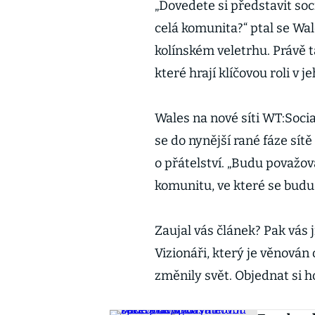
„Dovedete si představit soc
celá komunita?“ ptal se Wa
kolínském veletrhu. Právě 
které hrají klíčovou roli v 
Wales na nové síti WT:Socia
se do nynější rané fáze sítě 
o přátelství. „Budu považo
komunitu, ve které se budu 
Zaujal vás článek? Pak vás
Vizionáři, který je věnován
změnily svět. Objednat si 