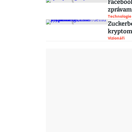
Facebook
zprávami
Technologie
Zuckerbe
kryptomě
Vizionáři