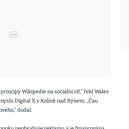
principy Wikipedie na sociální síť,“ řekl Wales
ůmyslu Digital X v Kolíně nad Rýnem. „Čau
ového,“ dodal.
ebooku neobsahuje reklamu a je financována