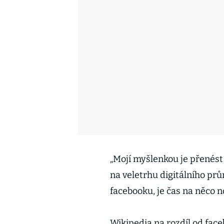
„Mojí myšlenkou je přenést 
na veletrhu digitálního pr
facebooku, je čas na něco n
Wikipedia na rozdíl od fac