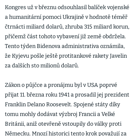
Ukrajinu.
Kongres už v březnu odsouhlasil balíček vojenské
Někteří
a humanitární pomoci Ukrajině v hodnotě téměř
odborníci to
čtrnácti miliard dolarů, zhruba 315 miliard korun,
zpochybňují
přičemž část tohoto vybavení již země obdržela.
Tento týden Bidenova administrativa oznámila,
že Kyjevu pošle ještě protitankové rakety Javelin
za dalších sto milionů dolarů.
Zákon o půjčce a pronájmu byl v USA poprvé
přijat 11. března roku 1941 a prosadil jej prezident
Franklin Delano Roosevelt. Spojené státy díky
tomu mohly dodávat výzbroj Francii a Velké
Británii, aniž otevřeně vstoupily do války proti
Německu. Mnozí historici tento krok považují za