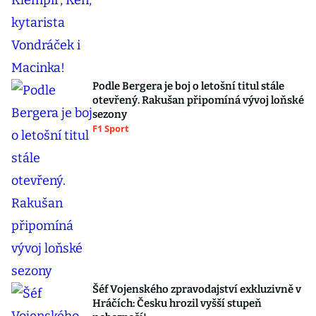
Podle Bergera je boj o letošní titul stále
otevřený. Rakušan připomíná vývoj loňské
sezony
F1 Sport
Šéf Vojenského zpravodajství exkluzivně v
Hráčích: Česku hrozil vyšší stupeň