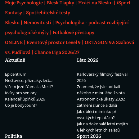
Moje Psychologie
Blesk Tlapky
Hráči na Blesku
iSport
Fantasy
Spotřebitelské testy
Blesku
Nemovitosti
Psychologika - podcast rozbíjející
psychologické mýty
Fotbalové přestupy
ONLINE
Eventový prostor Level 9
OKTAGON 92: Szabová
vs. Pudilová
Chance Liga 2026/27
Aktuálně
Léto 2026
Epicentrum
Karlovarský filmový festival
Neštovice: příznaky, léčba
2026
V čem jezdí Yamal a Mesii?
Znamení, že jste potkali
Kvízy pro seniory
někoho z minulého života
Kalendář úplňků 2026
Astronomické úkazy 2026:
Co je bodycount?
zatmění slunce a další
Jak obléci miminko při
vysokých teplotách?
Jak na dokonalé letní mojito
6 lehkých letních salátů
Politika
Sport 2026