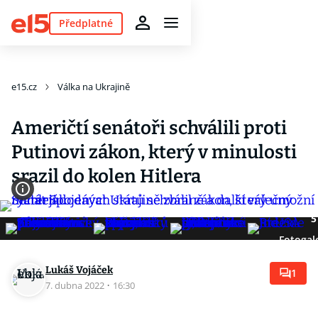
Předplatné
e15.cz
Válka na Ukrajině
Američtí senátoři schválili proti
Putinovi zákon, který v minulosti
srazil do kolen Hitlera
5
Fotogal
Lukáš Vojáček
1
7. dubna 2022
·
16:30