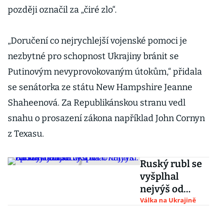
později označil za „čiré zlo“.
„Doručení co nejrychlejší vojenské pomoci je
nezbytné pro schopnost Ukrajiny bránit se
Putinovým nevyprovokovaným útokům,“ přidala
se senátorka ze státu New Hampshire Jeanne
Shaheenová. Za Republikánskou stranu vedl
snahu o prosazení zákona například John Cornyn
z Texasu.
Ruský rubl se
vyšplhal
nejvýš od
zahájení
Válka na Ukrajině
útoku na