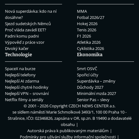
Nová superdávka: kdo na ní
MMA
dosáhne?
Fotbal 2026/27
Sjezd sudetských Němců
Hokej 2026
Proč vláda zavádí EET?
Tenis 2026
Padni komu padni
F1 2026
Výpověď z práce vzor
Atletika 2026
Divoký kačer
Cyklistika 2026
Technologie
Ekonomika
SpaceX na burze
Smrt OSVČ
Nejlepší telefony
Spořicí účty
Nejlepší AI zdarma
Superdávka – změny
Nejlepší chytré hodinky
Důchody 2027
Nejlepší VPN – srovnání
Minimální mzda 2027
Netflix filmy a seriály
Senior Pas – slevy
© 2001 - 2026 Copyright
CZECH NEWS CENTER a.s.
se sídlem náměstí Marie Schmolkové 3493/1, 100 00 Praha 10 -
Strašnice, IČO: 02346826, zapsána v OR, sp.zn. B 19490 a dodavatelé
obsahu
Autorská práva k publikovaným materiálům
Podmínky pro užívání služby informační společnosti