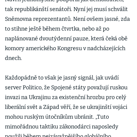
tak republikánští senátoři. Nyní jej musí schválit
Sněmovna reprezentantů. Není ovšem jasné, zda
to stihne ještě během čtvrtka, nebo až po
naplánované dvoutýdenní pauze, která čeká obě
komory amerického Kongresu v nadcházejících
dnech.
Každopádně to však je jasný signál, jak uvádí
server Politico, že Spojené státy považují ruskou
invazi na Ukrajinu za existenční hrozbu pro celý
liberální svět a Západ věří, že se ukrajinští vojáci
mohou ruským útočníkům ubránit. „Tuto
mimořádnou taktiku zákonodárci naposledy
použili během nejzávažnějšího globálního