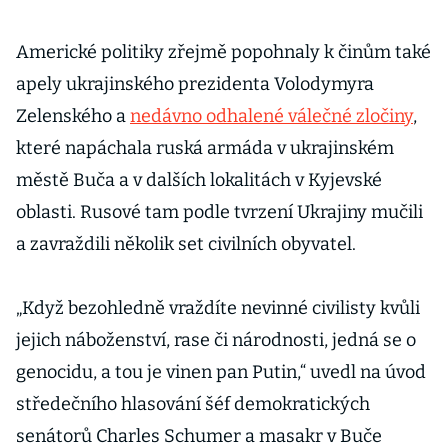
Americké politiky zřejmě popohnaly k činům také
apely ukrajinského prezidenta Volodymyra
Zelenského a
nedávno odhalené válečné zločiny
,
které napáchala ruská armáda v ukrajinském
městě Buča a v dalších lokalitách v Kyjevské
oblasti. Rusové tam podle tvrzení Ukrajiny mučili
a zavraždili několik set civilních obyvatel.
„Když bezohledně vraždíte nevinné civilisty kvůli
jejich náboženství, rase či národnosti, jedná se o
genocidu, a tou je vinen pan Putin,“ uvedl na úvod
středečního hlasování šéf demokratických
senátorů Charles Schumer a masakr v Buče