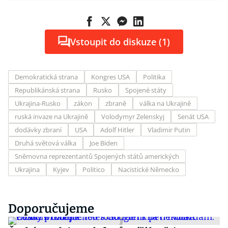
Vstoupit do diskuze (1)
Demokratická strana
Kongres USA
Politika
Republikánská strana
Rusko
Spojené státy
Ukrajina-Rusko
zákon
zbraně
válka na Ukrajině
ruská invaze na Ukrajině
Volodymyr Zelenskyj
Senát USA
dodávky zbraní
USA
Adolf Hitler
Vladimir Putin
Druhá světová válka
Joe Biden
Sněmovna reprezentantů Spojených států amerických
Ukrajina
Kyjev
Politico
Nacistické Německo
Doporučujeme