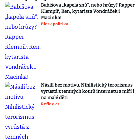
Babišova „kapela snů“, nebo hrůzy? Rapper
Klempíř, Ken, kytarista Vondráček i
Macinka!
Blesk politika
Násilí bez motivu. Nihilistický terorismus
vyrůstá z temných koutů internetu a míří i
na malé děti
Reflex.cz