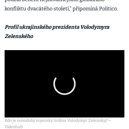
konfliktu dvacátého století,“ připomíná Politico.
Profil ukrajinského prezidenta Volodymyra
Zelenského
Kdo je novodobý vojenský hrdina Volodymyr Zelenskyj? •
Videohub