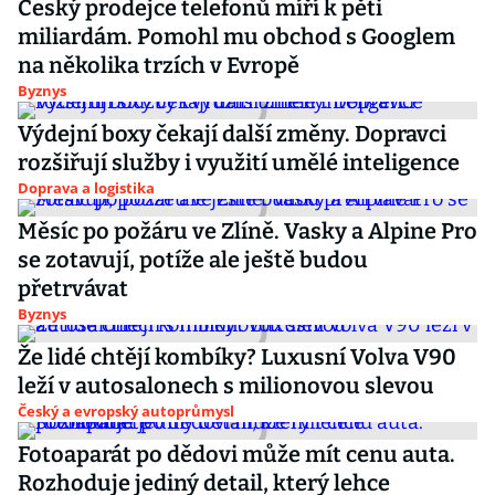
Český prodejce telefonů míří k pěti
miliardám. Pomohl mu obchod s Googlem
na několika trzích v Evropě
Byznys
Výdejní boxy čekají další změny. Dopravci
rozšiřují služby i využití umělé inteligence
Doprava a logistika
Měsíc po požáru ve Zlíně. Vasky a Alpine Pro
se zotavují, potíže ale ještě budou
přetrvávat
Byznys
Že lidé chtějí kombíky? Luxusní Volva V90
leží v autosalonech s milionovou slevou
Český a evropský autoprůmysl
Fotoaparát po dědovi může mít cenu auta.
Rozhoduje jediný detail, který lehce