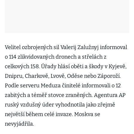
Velitel ozbrojených sil Valerij Zalužnyj informoval
o 114 zlikvidovaných dronech a střelách z
celkových 158. Úřady hlásí oběti a škody v Kyjevě,
Dnipru, Charkově, Lvově, Oděse nebo Záporoží.
Podle serveru Meduza činitelé informovali o 12
zabitých a téměř stovce zraněných. Agentura AP
ruský vzdušný úder vyhodnotila jako zřejmě
největší během celé invaze. Moskva se
nevyjádřila.