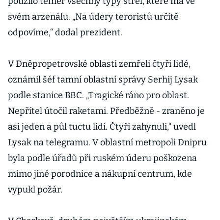
použilo téměř všechny typy střel, které má ve
svém arzenálu. „Na údery teroristů určitě
odpovíme,“ dodal prezident.
V Dněpropetrovské oblasti zemřeli čtyři lidé,
oznámil šéf tamní oblastní správy Serhij Lysak
podle stanice BBC. „Tragické ráno pro oblast.
Nepřítel útočil raketami. Předběžně - zraněno je
asi jeden a půl tuctu lidí. Čtyři zahynuli,“ uvedl
Lysak na telegramu. V oblastní metropoli Dnipru
byla podle úřadů při ruském úderu poškozena
mimo jiné porodnice a nákupní centrum, kde
vypukl požár.