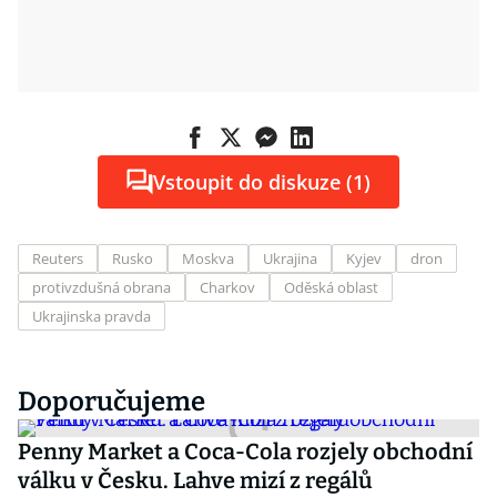
Vstoupit do diskuze (1)
Reuters
Rusko
Moskva
Ukrajina
Kyjev
dron
protivzdušná obrana
Charkov
Oděská oblast
Ukrajinska pravda
Doporučujeme
Penny Market a Coca-Cola rozjely obchodní
válku v Česku. Lahve mizí z regálů