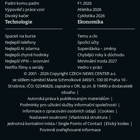
Padni komu padni
F1 2026
Výpověď z práce vzor
Atletika 2026
Divoký kačer
Cyklistika 2026
Technologie
Ekonomika
SpaceX na burze
Temu a clo
Nejlepší telefony
Spořicí účty
Nejlepší AI zdarma
Superdávka – změny
Nejlepší chytré hodinky
Chybějící roky k důchodu
Nejlepší VPN – srovnání
Minimální mzda 2027
Netflix filmy a seriály
Vedro v práci
© 2001 - 2026 Copyright
CZECH NEWS CENTER a.s.
se sídlem náměstí Marie Schmolkové 3493/1, 100 00 Praha 10 -
Strašnice, IČO: 02346826, zapsána v OR, sp.zn. B 19490 a dodavatelé
obsahu
Autorská práva k publikovaným materiálům
Podmínky pro užívání služby informační společnosti
Informace o zpracování osobních údajů
Cookies
Nastavení soukromí
Vlastnická struktura
Jednotná kontaktní místa / Single Points of Contact
Etický kodex
Povinně zveřejňované informace