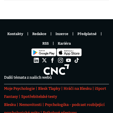
Kontakty
Redakce
Inzerce
Předplatné
RSS
Kariéra
Další témata z našich webů
Moje Psychologie
Blesk Tlapky
Hráči na Blesku
iSport
Fantasy
Spotřebitelské testy
Blesku
Nemovitosti
Psychologika - podcast rozbíjející
psychologické mýty
Fotbalové přestupy