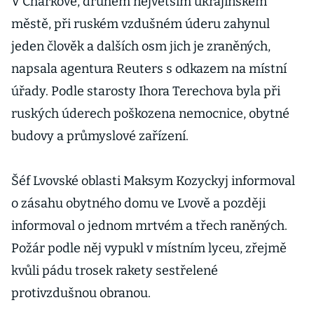
V Charkově, druhém největším ukrajinském
městě, při ruském vzdušném úderu zahynul
jeden člověk a dalších osm jich je zraněných,
napsala agentura Reuters s odkazem na místní
úřady. Podle starosty Ihora Terechova byla při
ruských úderech poškozena nemocnice, obytné
budovy a průmyslové zařízení.
Šéf Lvovské oblasti Maksym Kozyckyj informoval
o zásahu obytného domu ve Lvově a později
informoval o jednom mrtvém a třech raněných.
Požár podle něj vypukl v místním lyceu, zřejmě
kvůli pádu trosek rakety sestřelené
protivzdušnou obranou.