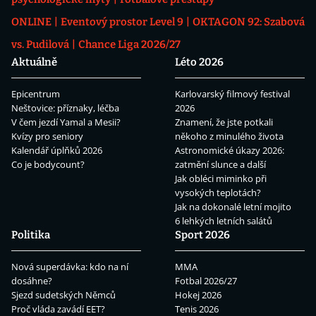
ONLINE
Eventový prostor Level 9
OKTAGON 92: Szabová
vs. Pudilová
Chance Liga 2026/27
Aktuálně
Léto 2026
Epicentrum
Karlovarský filmový festival
Neštovice: příznaky, léčba
2026
V čem jezdí Yamal a Mesii?
Znamení, že jste potkali
Kvízy pro seniory
někoho z minulého života
Kalendář úplňků 2026
Astronomické úkazy 2026:
Co je bodycount?
zatmění slunce a další
Jak obléci miminko při
vysokých teplotách?
Jak na dokonalé letní mojito
6 lehkých letních salátů
Politika
Sport 2026
Nová superdávka: kdo na ní
MMA
dosáhne?
Fotbal 2026/27
Sjezd sudetských Němců
Hokej 2026
Proč vláda zavádí EET?
Tenis 2026