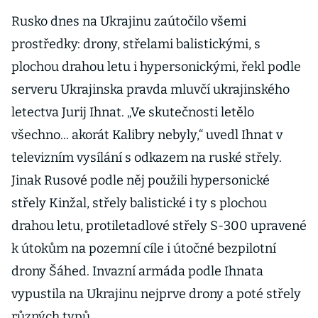
Rusko dnes na Ukrajinu zaútočilo všemi
prostředky: drony, střelami balistickými, s
plochou drahou letu i hypersonickými, řekl podle
serveru Ukrajinska pravda mluvčí ukrajinského
letectva Jurij Ihnat. „Ve skutečnosti letělo
všechno... akorát Kalibry nebyly,“ uvedl Ihnat v
televizním vysílání s odkazem na ruské střely.
Jinak Rusové podle něj použili hypersonické
střely Kinžal, střely balistické i ty s plochou
drahou letu, protiletadlové střely S-300 upravené
k útokům na pozemní cíle i útočné bezpilotní
drony Šáhed. Invazní armáda podle Ihnata
vypustila na Ukrajinu nejprve drony a poté střely
různých typů.