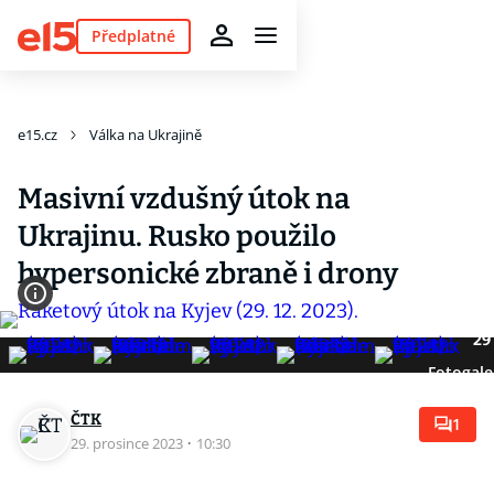
Předplatné
e15.cz
Válka na Ukrajině
Masivní vzdušný útok na
Ukrajinu. Rusko použilo
hypersonické zbraně i drony
29
Fotogale
ČTK
1
29. prosince 2023
·
10:30