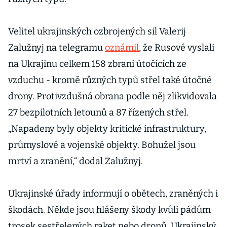
Velitel ukrajinských ozbrojených sil Valerij
Zalužnyj na telegramu
oznámil
, že Rusové vyslali
na Ukrajinu celkem 158 zbraní útočících ze
vzduchu - kromě různých typů střel také útočné
drony. Protivzdušná obrana podle něj zlikvidovala
27 bezpilotních letounů a 87 řízených střel.
„Napadeny byly objekty kritické infrastruktury,
průmyslové a vojenské objekty. Bohužel jsou
mrtví a zranění,“ dodal Zalužnyj.
Ukrajinské úřady informují o obětech, zraněných i
škodách. Někde jsou hlášeny škody kvůli pádům
trosek sestřelených raket nebo dronů. Ukrajinský