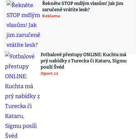
Řekněte STOP mdlým vlasům! Jak jim
zaručeně vrátíte lesk?
Reklama
Fotbalové přestupy ONLINE: Kuchta má
prý nabídky z Turecka či Kataru, Sigmu
posílí Švéd
iSport.cz