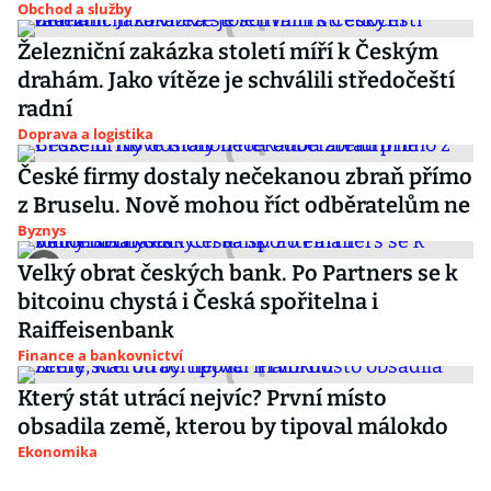
Obchod a služby
Železniční zakázka století míří k Českým
drahám. Jako vítěze je schválili středočeští
radní
Doprava a logistika
České firmy dostaly nečekanou zbraň přímo
z Bruselu. Nově mohou říct odběratelům ne
Byznys
Velký obrat českých bank. Po Partners se k
bitcoinu chystá i Česká spořitelna i
Raiffeisenbank
Finance a bankovnictví
Který stát utrácí nejvíc? První místo
obsadila země, kterou by tipoval málokdo
Ekonomika