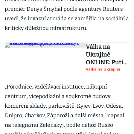
premiér Denys Šmyhal podle agentury Reuters
uvedl, že invazní armáda se zaměřila na sociální a
kriticky důležitou infrastrukturu.
Válka na
Ukrajině
ONLINE: Putin
cítí
Válka na Ukrajině
beztrestnost,
když svět váhá
„Porodnice, vzdělávací instituce, nákupní
zvýšit tlak,
centrum, vícepodlažní a soukromé budovy,
míní Zelenskyj
komerční sklady, parkoviště. Kyjev, Lvov, Oděsa,
Dnipro, Charkov, Záporoží a další města,“ napsal
na telegramu Zelenskyj, podle něhož Rusko