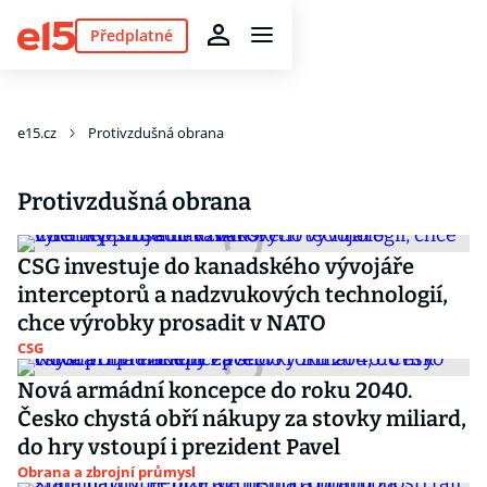
Předplatné
e15.cz
Protivzdušná obrana
Protivzdušná obrana
CSG investuje do kanadského vývojáře
interceptorů a nadzvukových technologií,
chce výrobky prosadit v NATO
CSG
Nová armádní koncepce do roku 2040.
Česko chystá obří nákupy za stovky miliard,
do hry vstoupí i prezident Pavel
Obrana a zbrojní průmysl