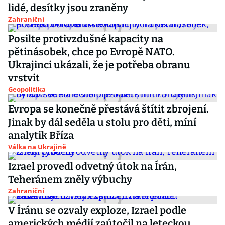
lidé, desítky jsou zraněny
Zahraniční
Posilte protivzdušné kapacity na
pětinásobek, chce po Evropě NATO.
Ukrajinci ukázali, že je potřeba obranu
vrstvit
Geopolitika
Evropa se konečně přestává štítit zbrojení.
Jinak by dál seděla u stolu pro děti, míní
analytik Bříza
Válka na Ukrajině
Izrael provedl odvetný útok na Írán,
Teheránem zněly výbuchy
Zahraniční
V Íránu se ozvaly exploze, Izrael podle
amerických médií zaútočil na leteckou