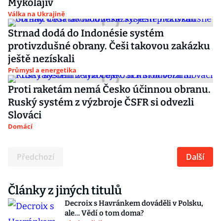
Mykolajiv
Válka na Ukrajině
Strnad dodá do Indonésie systém
protivzdušné obrany. Češi takovou zakázku
ještě nezískali
Průmysl a energetika
Proti raketám nemá Česko účinnou obranu.
Ruský systém z výzbroje ČSFR si odvezli
Slováci
Domácí
Předchozí
Další
Články z jiných titulů
Decroix s Havránkem dováděli v Polsku,
ale… Vědí o tom doma?