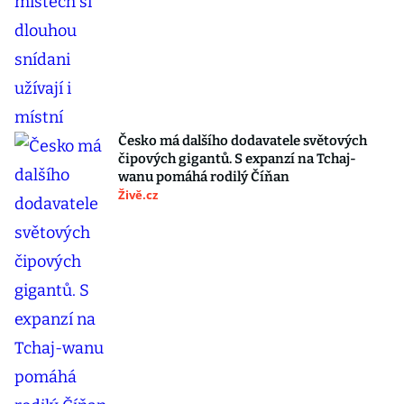
Česko má dalšího dodavatele světových
čipových gigantů. S expanzí na Tchaj-
wanu pomáhá rodilý Číňan
Živě.cz