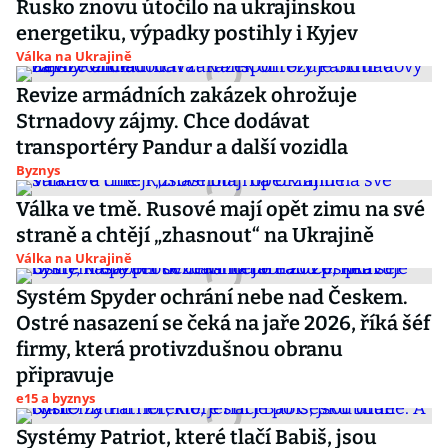
Rusko znovu útočilo na ukrajinskou
energetiku, výpadky postihly i Kyjev
Válka na Ukrajině
Revize armádních zakázek ohrožuje
Strnadovy zájmy. Chce dodávat
transportéry Pandur a další vozidla
Byznys
Válka ve tmě. Rusové mají opět zimu na své
straně a chtějí „zhasnout“ na Ukrajině
Válka na Ukrajině
Systém Spyder ochrání nebe nad Českem.
Ostré nasazení se čeká na jaře 2026, říká šéf
firmy, která protivzdušnou obranu
připravuje
e15 a byznys
Systémy Patriot, které tlačí Babiš, jsou