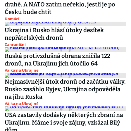
drahé. A NATO zatím neřeklo, jestli je po
Česku bude chtít
Domácí
Ukrajina i Rusko hlásí útoky desítek
nepřátelských dronů
Zahraniční
Ruská protivzdušná obrana zničila 122
dronů, na Ukrajinu jich útočilo 64
Válka na Ukrajině
Nejmasivnější útok dronů od začátku války.
Rusko zasáhlo Kyjev, Ukrajina odpověděla
na jihu Ruska
Válka na Ukrajině
USA zastavily dodávky některých zbraní na
Ukrajinu. Máme i svoje zájmy, vzkázal Bílý
dům