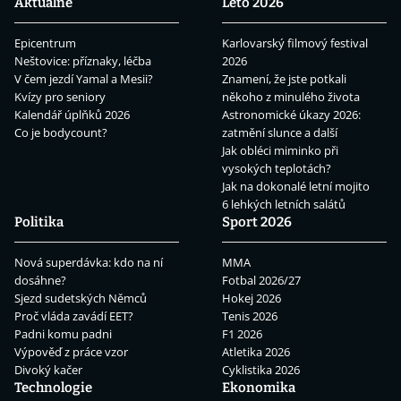
Aktuálně
Léto 2026
Epicentrum
Karlovarský filmový festival
Neštovice: příznaky, léčba
2026
V čem jezdí Yamal a Mesii?
Znamení, že jste potkali
Kvízy pro seniory
někoho z minulého života
Kalendář úplňků 2026
Astronomické úkazy 2026:
Co je bodycount?
zatmění slunce a další
Jak obléci miminko při
vysokých teplotách?
Jak na dokonalé letní mojito
6 lehkých letních salátů
Politika
Sport 2026
Nová superdávka: kdo na ní
MMA
dosáhne?
Fotbal 2026/27
Sjezd sudetských Němců
Hokej 2026
Proč vláda zavádí EET?
Tenis 2026
Padni komu padni
F1 2026
Výpověď z práce vzor
Atletika 2026
Divoký kačer
Cyklistika 2026
Technologie
Ekonomika