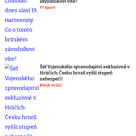
závodníkovi víte?
F1 Sport
Šéf Vojenského zpravodajství exkluzivně v
Hráčích: Česku hrozil vyšší stupeň
nebezpečí!
Blesk hráči