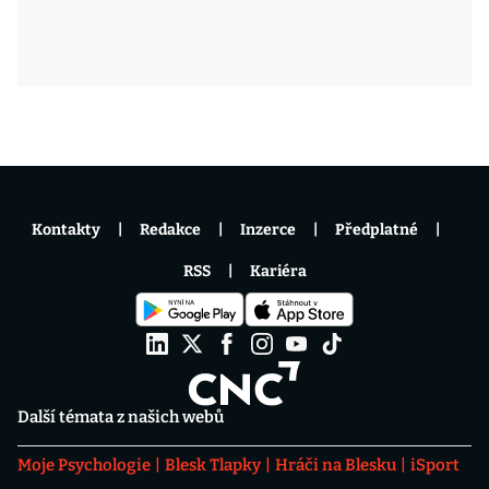
Kontakty
Redakce
Inzerce
Předplatné
RSS
Kariéra
Další témata z našich webů
Moje Psychologie
Blesk Tlapky
Hráči na Blesku
iSport