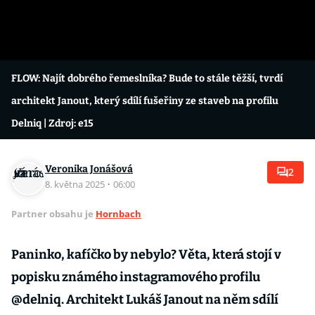
FLOW: Najít dobrého řemeslníka? Bude to stále těžší, tvrdí
architekt Janout, který sdílí fušeřiny ze staveb na profilu
Delniq
| Zdroj: e15
Veronika Jonášová
2
8. května 2025
·
06:00
Partner obsahu je
Hornbach
Paninko, kafíčko by nebylo? Věta, která stojí v
popisku známého instagramového profilu
@delniq. Architekt Lukáš Janout na něm sdílí