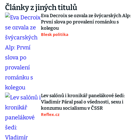
Články z jiných titulů
Eva Decroix se ozvala ze švýcarských Alp:
První slova po provalení románku s
kolegou
Blesk politika
Lev salónů i kronikář panelákové šedi:
Vladimír Páral psal o všednosti, sexu i
konzumu socialismu v ČSSR
Reflex.cz