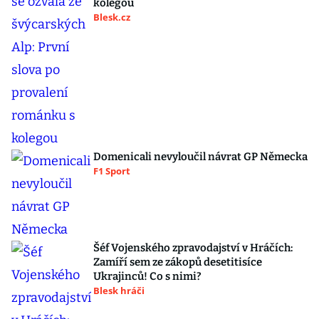
kolegou
Blesk.cz
Domenicali nevyloučil návrat GP Německa
F1 Sport
Šéf Vojenského zpravodajství v Hráčích:
Zamíří sem ze zákopů desetitisíce
Ukrajinců! Co s nimi?
Blesk hráči