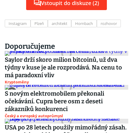
Vstoupit do diskuze (2)
Instagram
Plzeň
architekt
Hornbach
rozhovor
Doporučujeme
Saylor drží skoro milion bitcoinů, už dva
týdny v kuse je ale rozprodává. Na cenu to
má paradoxní vliv
Kryptoměny
S novým elektromobilem překonali
očekávání. Cupra bere osm z deseti
zákazníků konkurenci
Český a evropský autoprůmysl
USA po 28 letech použily mimořádný zásah.