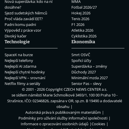
Nová superdávka: kdo na ní
MMA
dosáhne?
Fotbal 2026/27
Sjezd sudetských Němců
Hokej 2026
Proč vláda zavádí EET?
Tenis 2026
Padni komu padni
F1 2026
Výpověď z práce vzor
Atletika 2026
Divoký kačer
Cyklistika 2026
Technologie
Ekonomika
SpaceX na burze
Smrt OSVČ
Nejlepší telefony
Spořicí účty
Nejlepší AI zdarma
Superdávka – změny
Nejlepší chytré hodinky
Důchody 2027
Nejlepší VPN – srovnání
Minimální mzda 2027
Netflix filmy a seriály
Senior Pas – slevy
© 2001 - 2026 Copyright
CZECH NEWS CENTER a.s.
se sídlem náměstí Marie Schmolkové 3493/1, 100 00 Praha 10 -
Strašnice, IČO: 02346826, zapsána v OR, sp.zn. B 19490 a dodavatelé
obsahu
Autorská práva k publikovaným materiálům
Podmínky pro užívání služby informační společnosti
Informace o zpracování osobních údajů
Cookies