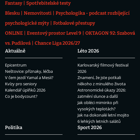
Fantasy
Spotřebitelské testy
Blesku
Nemovitosti
Psychologika - podcast rozbíjející
psychologické mýty
Fotbalové přestupy
ONLINE
Eventový prostor Level 9
OKTAGON 92: Szabová
vs. Pudilová
Chance Liga 2026/27
Aktuálně
Léto 2026
Epicentrum
Karlovarský filmový festival
Neštovice: příznaky, léčba
2026
V čem jezdí Yamal a Mesii?
Znamení, že jste potkali
Kvízy pro seniory
někoho z minulého života
Kalendář úplňků 2026
Astronomické úkazy 2026:
Co je bodycount?
zatmění slunce a další
Jak obléci miminko při
vysokých teplotách?
Jak na dokonalé letní mojito
6 lehkých letních salátů
Politika
Sport 2026