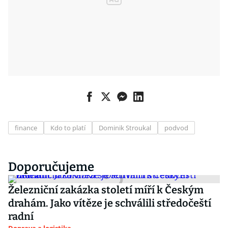
finance
Kdo to platí
Dominik Stroukal
podvod
Doporučujeme
Železniční zakázka století míří k Českým
drahám. Jako vítěze je schválili středočeští
radní