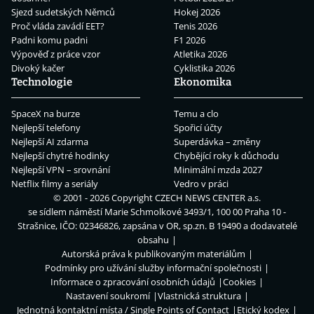
Sjezd sudetských Němců
Hokej 2026
Proč vláda zavádí EET?
Tenis 2026
Padni komu padni
F1 2026
Výpověď z práce vzor
Atletika 2026
Divoký kačer
Cyklistika 2026
Technologie
Ekonomika
SpaceX na burze
Temu a clo
Nejlepší telefony
Spořicí účty
Nejlepší AI zdarma
Superdávka – změny
Nejlepší chytré hodinky
Chybějící roky k důchodu
Nejlepší VPN – srovnání
Minimální mzda 2027
Netflix filmy a seriály
Vedro v práci
© 2001 - 2026 Copyright
CZECH NEWS CENTER a.s.
se sídlem náměstí Marie Schmolkové 3493/1, 100 00 Praha 10 -
Strašnice, IČO: 02346826, zapsána v OR, sp.zn. B 19490 a dodavatelé
obsahu
Autorská práva k publikovaným materiálům
Podmínky pro užívání služby informační společnosti
Informace o zpracování osobních údajů
Cookies
Nastavení soukromí
Vlastnická struktura
Jednotná kontaktní místa / Single Points of Contact
Etický kodex