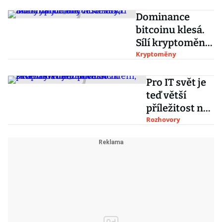
eurobankovky
Dominance
bitcoinu klesá.
Sílí kryptoměny
nové éry,
Kryptoměny
analytik jim ale
věští krach
Pro IT svět je
teď větší
příležitost než
před covidem,
Rozhovory
říká
zakladatel
investiční
skupiny Thein
Budník