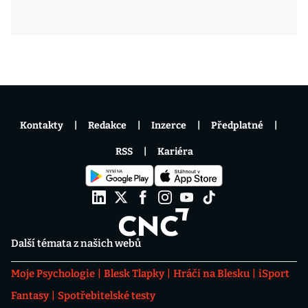
Kontakty
Redakce
Inzerce
Předplatné
RSS
Kariéra
Další témata z našich webů
Moje Psychologie
Blesk Tlapky
Hráči na Blesku
iSport
Fantasy
Spotřebitelské testy