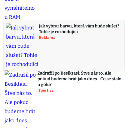
Jak vybrat barvu, která vám bude slušet?
Tohle je rozhodující
Reklama
Zadražil po Besiktasi: Štve nás to. Ale
pokud budeme hrát jako dnes... Co se stalo
u gólu?
iSport.cz