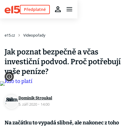
Předplatné
e15.cz
Videopořady
Jak poznat bezpečně a včas
investiční podvod. Proč potřebují
vaše peníze?
Dominik Stroukal
5. září 2020
·
14:00
Na začátku to vypadá slibně, ale nakonec z toho