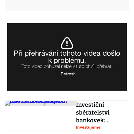
Investiční
sběratelství
bankovek:
Fenoménem jsou
Investujeme