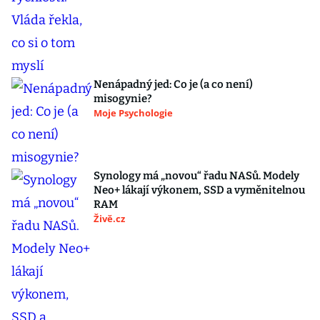
Nenápadný jed: Co je (a co není)
misogynie?
Moje Psychologie
Synology má „novou“ řadu NASů. Modely
Neo+ lákají výkonem, SSD a vyměnitelnou
RAM
Živě.cz