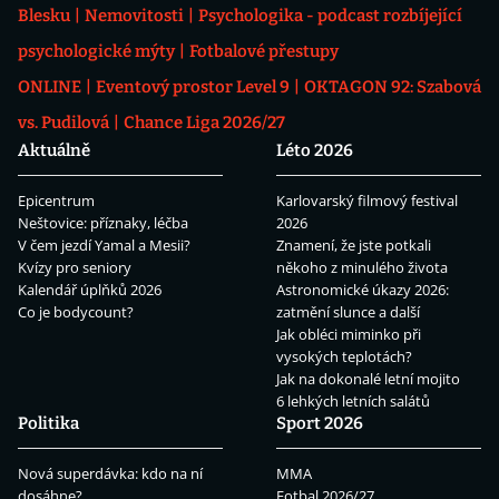
Blesku
Nemovitosti
Psychologika - podcast rozbíjející
psychologické mýty
Fotbalové přestupy
ONLINE
Eventový prostor Level 9
OKTAGON 92: Szabová
vs. Pudilová
Chance Liga 2026/27
Aktuálně
Léto 2026
Epicentrum
Karlovarský filmový festival
Neštovice: příznaky, léčba
2026
V čem jezdí Yamal a Mesii?
Znamení, že jste potkali
Kvízy pro seniory
někoho z minulého života
Kalendář úplňků 2026
Astronomické úkazy 2026:
Co je bodycount?
zatmění slunce a další
Jak obléci miminko při
vysokých teplotách?
Jak na dokonalé letní mojito
6 lehkých letních salátů
Politika
Sport 2026
Nová superdávka: kdo na ní
MMA
dosáhne?
Fotbal 2026/27