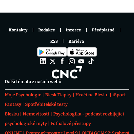
Kontakty
Redakce
Inzerce
Předplatné
RSS
Kariéra
Další témata z našich webů
Moje Psychologie
Blesk Tlapky
Hráči na Blesku
iSport
Fantasy
Spotřebitelské testy
Blesku
Nemovitosti
Psychologika - podcast rozbíjející
psychologické mýty
Fotbalové přestupy
ONLINE
Eventový prostor Level 9
OKTAGON 92: Szabová