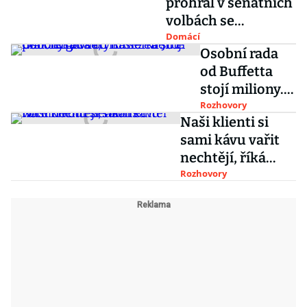
prohrál v senátních
volbách se
Sobotkou
Domácí
Osobní rada
od Buffetta
stojí miliony.
Bohatým
Rozhovory
Naši klienti si
seženeme
sami kávu vařit
prakticky vše,
nechtějí, říká
říká šéfka J&T
ředitel hotelu
Rozhovory
Concierge
Four Seasons