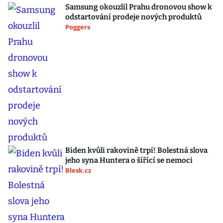
Samsung okouzlil Prahu dronovou show k
odstartování prodeje nových produktů
Poggers
Biden kvůli rakovině trpí! Bolestná slova
jeho syna Huntera o šířící se nemoci
Blesk.cz