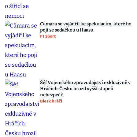
Câmara se vyjádřil ke spekulacím, které ho
pojí se sedačkou u Haasu
F1 Sport
Šéf Vojenského zpravodajství exkluzivně v
Hráčích: Česku hrozil vyšší stupeň
nebezpečí!
Blesk hráči