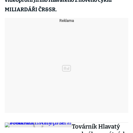
videoprofil Jiřího Hlavatého z nového cyklu
MILIARDÁŘI ČR&SR.
Továrník Hlavatý