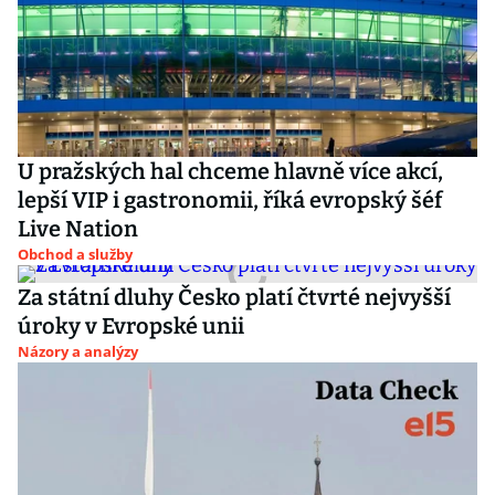
U pražských hal chceme hlavně více akcí,
lepší VIP i gastronomii, říká evropský šéf
Live Nation
Obchod a služby
Za státní dluhy Česko platí čtvrté nejvyšší
úroky v Evropské unii
Názory a analýzy