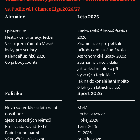
vs. Pudilová
Chance Liga 2026/27
Aktuálně
Léto 2026
Epicentrum
Karlovarský filmový festival
Neštovice: příznaky, léčba
2026
V čem jezdí Yamal a Mesii?
Znamení, že jste potkali
Kvízy pro seniory
někoho z minulého života
Kalendář úplňků 2026
Astronomické úkazy 2026:
Co je bodycount?
zatmění slunce a další
Jak obléci miminko při
vysokých teplotách?
Jak na dokonalé letní mojito
6 lehkých letních salátů
Politika
Sport 2026
Nová superdávka: kdo na ní
MMA
dosáhne?
Fotbal 2026/27
Sjezd sudetských Němců
Hokej 2026
Proč vláda zavádí EET?
Tenis 2026
Padni komu padni
F1 2026
Výpověď z práce vzor
Atletika 2026