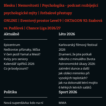
Blesku
Nemovitosti
Psychologika - podcast rozbíjející
psychologické mýty
Fotbalové přestupy
ONLINE
Eventový prostor Level 9
OKTAGON 92: Szabová
vs. Pudilová
Chance Liga 2026/27
Aktuálně
Léto 2026
Epicentrum
Karlovarský filmový festival
Neštovice: příznaky, léčba
2026
V čem jezdí Yamal a Mesii?
Znamení, že jste potkali
Kvízy pro seniory
někoho z minulého života
Kalendář úplňků 2026
Astronomické úkazy 2026:
Co je bodycount?
zatmění slunce a další
Jak obléci miminko při
vysokých teplotách?
Jak na dokonalé letní mojito
6 lehkých letních salátů
Politika
Sport 2026
Nová superdávka: kdo na ní
MMA