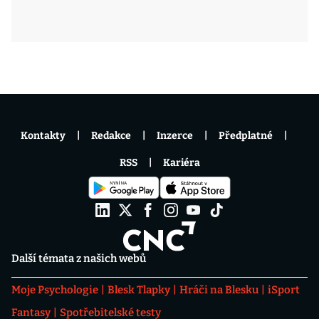
Kontakty
Redakce
Inzerce
Předplatné
RSS
Kariéra
Další témata z našich webů
Moje Psychologie
Blesk Tlapky
Hráči na Blesku
iSport
Fantasy
Spotřebitelské testy