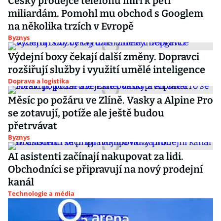
Český prodejce telefonů míří k pěti
miliardám. Pomohl mu obchod s Googlem
na několika trzích v Evropě
Byznys
Výdejní boxy čekají další změny. Dopravci
rozšiřují služby i využití umělé inteligence
Doprava a logistika
Měsíc po požáru ve Zlíně. Vasky a Alpine Pro
se zotavují, potíže ale ještě budou
přetrvávat
Byznys
AI asistenti začínají nakupovat za lidi.
Obchodníci se připravují na nový prodejní
kanál
Technologie a média