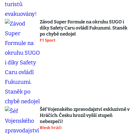
Závod Super Formule na okruhu SUGO i
díky Safety Caru ovládl Fukuzumi. Staněk
po chybě nedojel
F1 Sport
Šéf Vojenského zpravodajství exkluzivně v
Hráčích: Česku hrozil vyšší stupeň
nebezpečí!
Blesk hráči