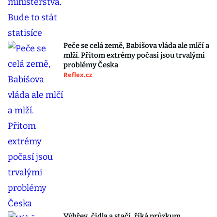
Peče se celá země, Babišova vláda ale mlčí a
mlží. Přitom extrémy počasí jsou trvalými
problémy Česka
Reflex.cz
Výhřev, čidla a stačí, říká průzkum.