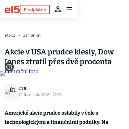
Předplatné
e15.cz
Zahraniční
Akcie v USA prudce klesly, Dow
Jones ztratil přes dvě procenta
ČTK
12. listopadu 2018
·
22:39
Americké akcie prudce oslabily v čele s
technologickými a finančními podniky. Na