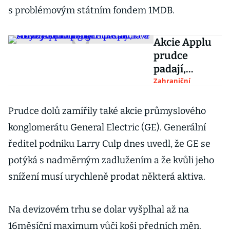
s problémovým státním fondem 1MDB.
Akcie Applu
prudce
padají,
stahují sebou
Zahraniční
americké
akciové trhy.
Prudce dolů zamířily také akcie průmyslového
Hodnota
konglomerátu General Electric (GE). Generální
gigantu
ředitel podniku Larry Culp dnes uvedl, že GE se
spadla o
potýká s nadměrným zadlužením a že kvůli jeho
stovky
miliard
snížení musí urychleně prodat některá aktiva.
Na devizovém trhu se dolar vyšplhal až na
16měsíční maximum vůči koši předních měn.