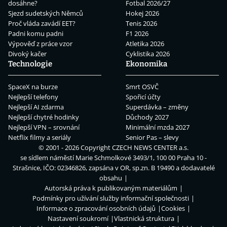
dosáhne?
Fotbal 2026/27
Sjezd sudetských Němců
Hokej 2026
Proč vláda zavádí EET?
Tenis 2026
Padni komu padni
F1 2026
Výpověď z práce vzor
Atletika 2026
Divoký kačer
Cyklistika 2026
Technologie
Ekonomika
SpaceX na burze
Smrt OSVČ
Nejlepší telefony
Spořicí účty
Nejlepší AI zdarma
Superdávka – změny
Nejlepší chytré hodinky
Důchody 2027
Nejlepší VPN – srovnání
Minimální mzda 2027
Netflix filmy a seriály
Senior Pas – slevy
© 2001 - 2026 Copyright
CZECH NEWS CENTER a.s.
se sídlem náměstí Marie Schmolkové 3493/1, 100 00 Praha 10 -
Strašnice, IČO: 02346826, zapsána v OR, sp.zn. B 19490 a dodavatelé
obsahu
Autorská práva k publikovaným materiálům
Podmínky pro užívání služby informační společnosti
Informace o zpracování osobních údajů
Cookies
Nastavení soukromí
Vlastnická struktura