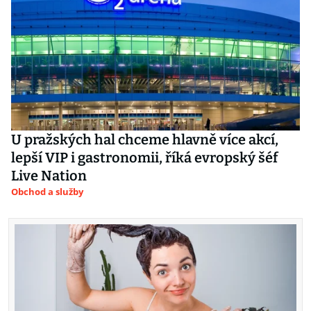
U pražských hal chceme hlavně více akcí,
lepší VIP i gastronomii, říká evropský šéf
Live Nation
Obchod a služby