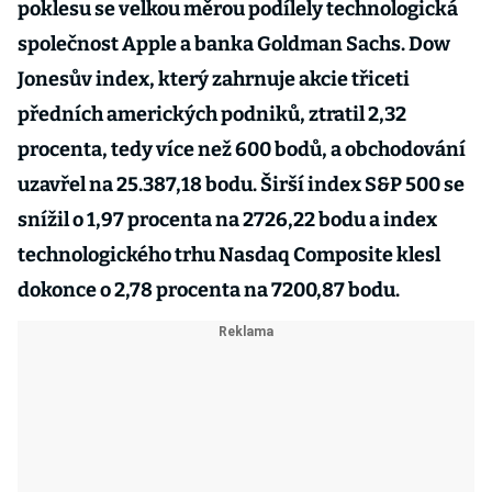
poklesu se velkou měrou podílely technologická
společnost Apple a banka Goldman Sachs. Dow
Jonesův index, který zahrnuje akcie třiceti
předních amerických podniků, ztratil 2,32
procenta, tedy více než 600 bodů, a obchodování
uzavřel na 25.387,18 bodu. Širší index S&P 500 se
snížil o 1,97 procenta na 2726,22 bodu a index
technologického trhu Nasdaq Composite klesl
dokonce o 2,78 procenta na 7200,87 bodu.