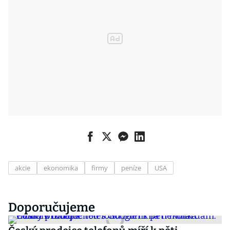
akcie
ekonomika
firmy
peníze
USA
Doporučujeme