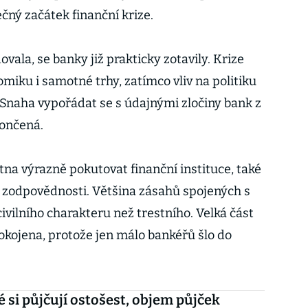
čný začátek finanční krize.
ovala, se banky již prakticky zotavily. Krize
miku i samotné trhy, zatímco vliv na politiku
 Snaha vypořádat se s údajnými zločiny bank z
končená.
tna výrazně pokutovat finanční instituce, také
o zodpovědnosti. Většina zásahů spojených s
civilního charakteru než trestního. Velká část
okojena, protože jen málo bankéřů šlo do
 si půjčují ostošest, objem půjček