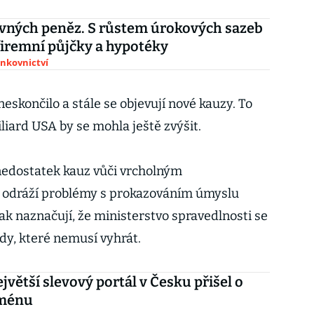
vných peněz. S růstem úrokových sazeb
firemní půjčky a hypotéky
ankovnictví
neskončilo a stále se objevují nové kauzy. To
liard USA by se mohla ještě zvýšit.
nedostatek kauz vůči vrcholným
t odráží problémy s prokazováním úmyslu
pak naznačují, že ministerstvo spravedlnosti se
dy, které nemusí vyhrát.
jvětší slevový portál v Česku přišel o
oménu