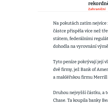
rekordně
Zahraniční
Na pokutách zatím nejvíce z
částce přispěla více než tře
státem, federálními regulá
dohodla na vyrovnání výměn
Tyto peníze pokrývají její v
dvě firmy, jež Bank of Ame
a makléřskou firmu Merrill
Druhou nejvyšší částku, a t
Chase. Ta koupila banky Be