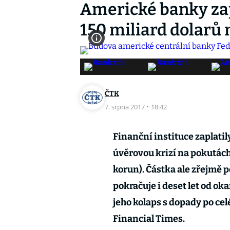
Americké banky zapl
150 miliard dolarů
ČTK
7. srpna 2017
·
18:42
Finanční instituce zaplatil
úvěrovou krizí na pokutách 
korun). Částka ale zřejmě 
pokračuje i deset let od ok
jeho kolaps s dopady po ce
Financial Times.