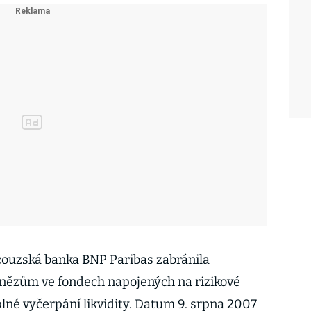
ncouzská banka BNP Paribas zabránila
enězům ve fondech napojených na rizikové
né vyčerpání likvidity. Datum 9. srpna 2007