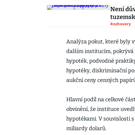
Není dův
tuzemsku
Rozhovory
Analýza pokut, které byly
dalším institucím, pokrývá
hypoték, podvodné praktiky
hypotéky, diskriminační po
aukční ceny cenných papír
Hlavní podíl na celkové čás
obvinění, že instituce uve
hypotékami. V souvislosti s
miliardy dolarů.