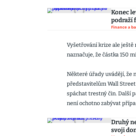
Konec le
podraží 
Finance a b
Vyšetřování krize ale ještě 
naznačuje, že částka 150 mi
Některé úřady uvádějí, že 
představitelům Wall Stree
spáchat trestný čin. Další 
není ochotno zabývat přípa
Druhý ne
svoji d