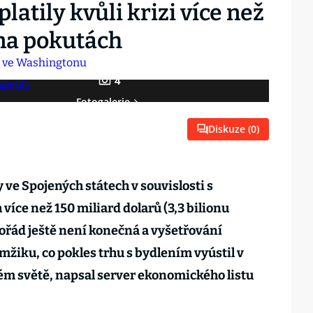
atily kvůli krizi více než
 na pokutách
4
Fotogalerie
Diskuze (
0
)
y ve Spojených státech v souvislosti s
více než 150 miliard dolarů (3,3 bilionu
pořád ještě není konečná a vyšetřování
amžiku, co pokles trhu s bydlením vyústil v
lém světě, napsal server ekonomického listu