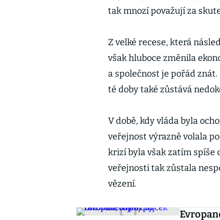
tak mnozí považují za skute
Z velké recese, která násled
však hluboce změnila ekono
a společnost je pořád znát.
té doby také zůstává nedo
V době, kdy vláda byla ocho
veřejnost výrazně volala p
krizí byla však zatím spíše 
veřejnosti tak zůstala nesp
vězení.
Evropané