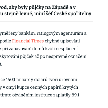
od, aby byly půjčky na Západě a v
 stejně levné, míní šéf České spořitelny
 vyměřeny bankám, ratingovým agenturám a
 podle
Financial Times
chybné upisování
 při zabavování domů kvůli nesplácení
skytování půjček až po nesprávné označení
ů.
tce 150,1 miliardy dolarů tvoří urovnání
dly v omyl kupce cenných papírů krytých
 tímto obviněním instituce zaplatily 89,1