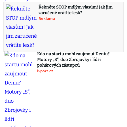
Řekněte STOP mdlým vlasům! Jak jim
zaručeně vrátíte lesk?
Reklama
Kdo na startu mohl zaujmout Deniu?
Motory „S“, duo Zbrojovky i lídři
pohárových zástupců
iSport.cz