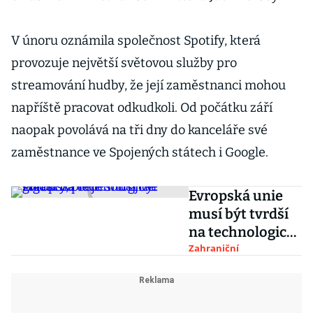
V únoru oznámila společnost Spotify, která
provozuje největší světovou služby pro
streamování hudby, že její zaměstnanci mohou
napříště pracovat odkudkoli. Od počátku září
naopak povolává na tři dny do kanceláře své
zaměstnance ve Spojených státech i Google.
Evropská unie
musí být tvrdší
na technologické
giganty, přeje si
Zahraniční
trojice států