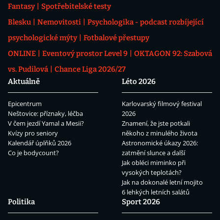
Fantasy
Spotřebitelské testy
Blesku
Nemovitosti
Psychologika - podcast rozbíjející
psychologické mýty
Fotbalové přestupy
ONLINE
Eventový prostor Level 9
OKTAGON 92: Szabová
vs. Pudilová
Chance Liga 2026/27
Aktuálně
Léto 2026
Epicentrum
Karlovarský filmový festival
Neštovice: příznaky, léčba
2026
V čem jezdí Yamal a Mesii?
Znamení, že jste potkali
Kvízy pro seniory
někoho z minulého života
Kalendář úplňků 2026
Astronomické úkazy 2026:
Co je bodycount?
zatmění slunce a další
Jak obléci miminko při
vysokých teplotách?
Jak na dokonalé letní mojito
6 lehkých letních salátů
Politika
Sport 2026