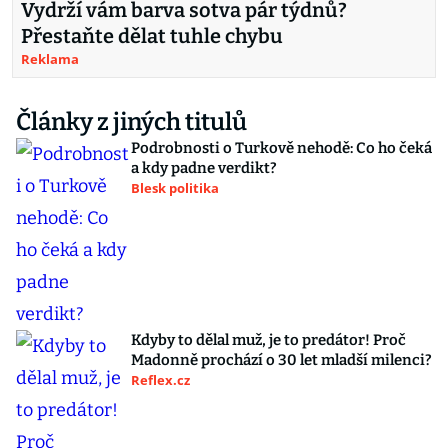
Vydrží vám barva sotva pár týdnů?
Přestaňte dělat tuhle chybu
Reklama
Články z jiných titulů
Podrobnosti o Turkově nehodě: Co ho čeká
a kdy padne verdikt?
Blesk politika
Kdyby to dělal muž, je to predátor! Proč
Madonně prochází o 30 let mladší milenci?
Reflex.cz