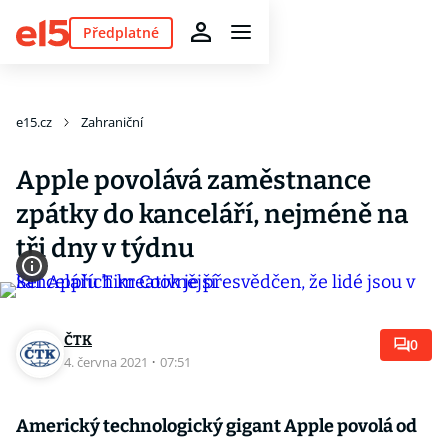
Předplatné
e15.cz
Zahraniční
Apple povolává zaměstnance
zpátky do kanceláří, nejméně na
tři dny v týdnu
ČTK
0
4. června 2021
·
07:51
Americký technologický gigant Apple povolá od