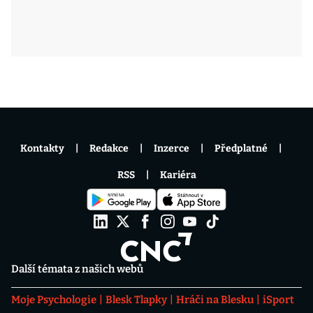
Kontakty
Redakce
Inzerce
Předplatné
RSS
Kariéra
Další témata z našich webů
Moje Psychologie
Blesk Tlapky
Hráči na Blesku
iSport