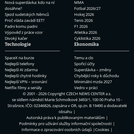
Nová superdávka: kdo na ní
MMA
dosáhne?
Fotbal 2026/27
Sjezd sudetských Němců
Hokej 2026
Proč vláda zavádí EET?
Tenis 2026
Padni komu padni
F1 2026
Výpověď z práce vzor
Atletika 2026
Divoký kačer
Cyklistika 2026
Technologie
Ekonomika
SpaceX na burze
Temu a clo
Nejlepší telefony
Spořicí účty
Nejlepší AI zdarma
Superdávka – změny
Nejlepší chytré hodinky
Chybějící roky k důchodu
Nejlepší VPN – srovnání
Minimální mzda 2027
Netflix filmy a seriály
Vedro v práci
© 2001 - 2026 Copyright
CZECH NEWS CENTER a.s.
se sídlem náměstí Marie Schmolkové 3493/1, 100 00 Praha 10 -
Strašnice, IČO: 02346826, zapsána v OR, sp.zn. B 19490 a dodavatelé
obsahu
Autorská práva k publikovaným materiálům
Podmínky pro užívání služby informační společnosti
Informace o zpracování osobních údajů
Cookies