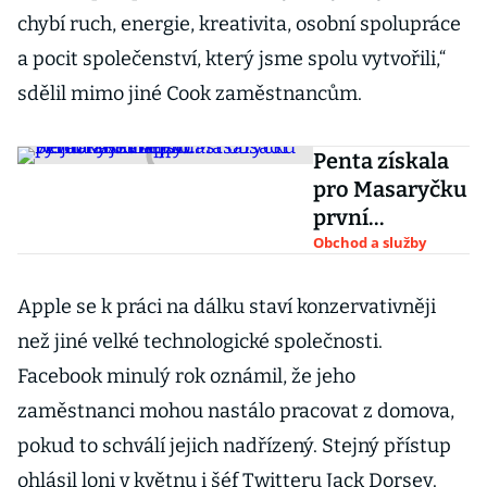
chybí ruch, energie, kreativita, osobní spolupráce
a pocit společenství, který jsme spolu vytvořili,“
sdělil mimo jiné Cook zaměstnancům.
Penta získala
pro Masaryčku
první
nájemníky.
Obchod a služby
Nejatraktivněj
ší část obsadí
Apple se k práci na dálku staví konzervativněji
výrobky od
než jiné velké technologické společnosti.
Applu
Facebook minulý rok oznámil, že jeho
zaměstnanci mohou nastálo pracovat z domova,
pokud to schválí jejich nadřízený. Stejný přístup
ohlásil loni v květnu i šéf Twitteru Jack Dorsey.