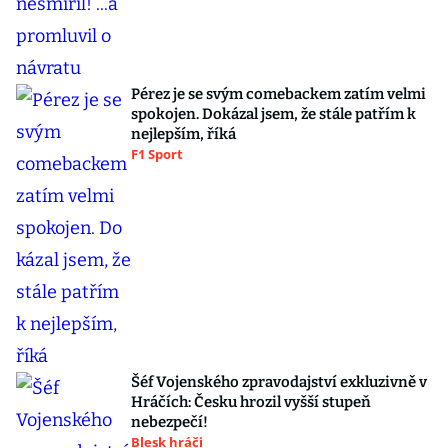
Pérez je se svým comebackem zatím velmi
spokojen. Dokázal jsem, že stále patřím k
nejlepším, říká
F1 Sport
Šéf Vojenského zpravodajství exkluzivně v
Hráčích: Česku hrozil vyšší stupeň
nebezpečí!
Blesk hráči