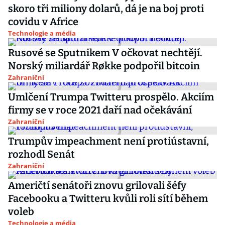
skoro tři miliony dolarů, dá je na boj proti
covidu v Africe
Technologie a média
Rusové se Sputnikem V očkovat nechtějí.
Norský miliardář Røkke podpořil bitcoin
Zahraniční
Umlčení Trumpa Twitteru prospělo. Akciím
firmy se v roce 2021 daří nad očekávání
Zahraniční
Trumpův impeachment není protiústavní,
rozhodl Senát
Zahraniční
Američtí senátoři znovu grilovali šéfy
Facebooku a Twitteru kvůli roli sítí během
voleb
Technologie a média