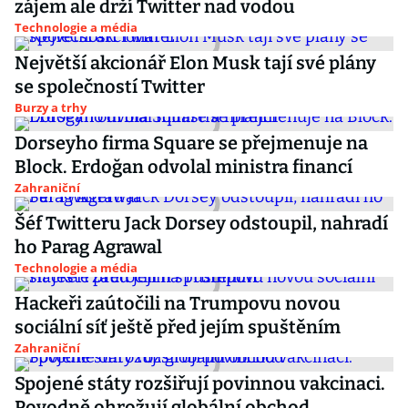
zájem ale drží Twitter nad vodou
Technologie a média
Největší akcionář Elon Musk tají své plány
se společností Twitter
Burzy a trhy
Dorseyho firma Square se přejmenuje na
Block. Erdoğan odvolal ministra financí
Zahraniční
Šéf Twitteru Jack Dorsey odstoupil, nahradí
ho Parag Agrawal
Technologie a média
Hackeři zaútočili na Trumpovu novou
sociální síť ještě před jejím spuštěním
Zahraniční
Spojené státy rozšiřují povinnou vakcinaci.
Povodně ohrožují globální obchod