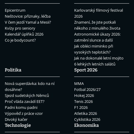
Epicentrum
Karlovarský filmový festival
Neštovice: příznaky, léčba
2026
V čem jezdí Yamal a Mesii?
Znamení, že jste potkali
Kvízy pro seniory
někoho z minulého života
Kalendář úplňků 2026
Astronomické úkazy 2026:
Co je bodycount?
zatmění slunce a další
Jak obléci miminko při
vysokých teplotách?
Jak na dokonalé letní mojito
6 lehkých letních salátů
Politika
Sport 2026
Nová superdávka: kdo na ní
MMA
dosáhne?
Fotbal 2026/27
Sjezd sudetských Němců
Hokej 2026
Proč vláda zavádí EET?
Tenis 2026
Padni komu padni
F1 2026
Výpověď z práce vzor
Atletika 2026
Divoký kačer
Cyklistika 2026
Technologie
Ekonomika