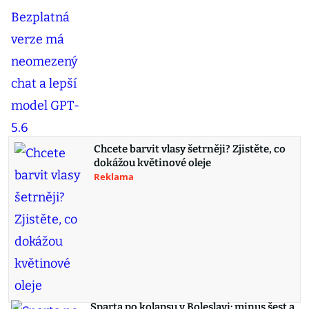
Chcete barvit vlasy šetrněji? Zjistěte, co
dokážou květinové oleje
Reklama
Sparta po kolapsu v Boleslavi: minus šest a