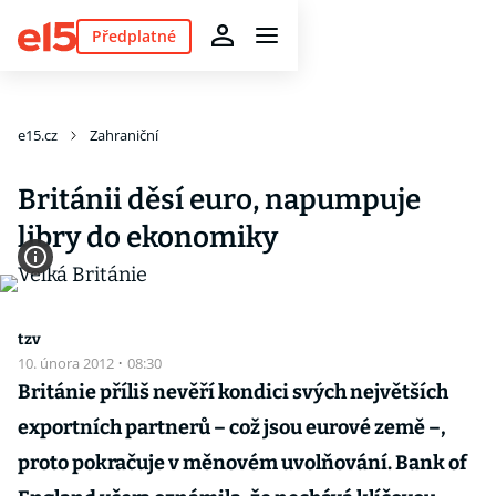
Předplatné
e15.cz
Zahraniční
Británii děsí euro, napumpuje
libry do ekonomiky
tzv
10. února 2012
·
08:30
Británie příliš nevěří kondici svých největších
exportních partnerů – což jsou eurové země –,
proto pokračuje v měnovém uvolňování. Bank of