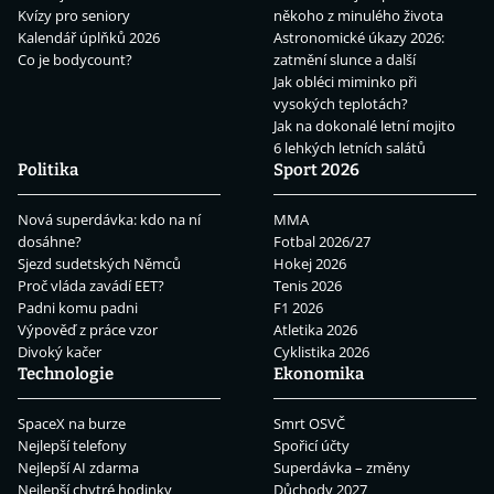
Kvízy pro seniory
někoho z minulého života
Kalendář úplňků 2026
Astronomické úkazy 2026:
Co je bodycount?
zatmění slunce a další
Jak obléci miminko při
vysokých teplotách?
Jak na dokonalé letní mojito
6 lehkých letních salátů
Politika
Sport 2026
Nová superdávka: kdo na ní
MMA
dosáhne?
Fotbal 2026/27
Sjezd sudetských Němců
Hokej 2026
Proč vláda zavádí EET?
Tenis 2026
Padni komu padni
F1 2026
Výpověď z práce vzor
Atletika 2026
Divoký kačer
Cyklistika 2026
Technologie
Ekonomika
SpaceX na burze
Smrt OSVČ
Nejlepší telefony
Spořicí účty
Nejlepší AI zdarma
Superdávka – změny
Nejlepší chytré hodinky
Důchody 2027