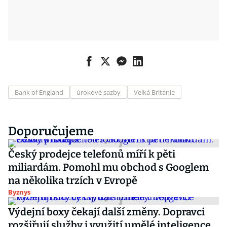
Bank of England
úrokové sazby
Velká Británie
Doporučujeme
Český prodejce telefonů míří k pěti
miliardám. Pomohl mu obchod s Googlem
na několika trzích v Evropě
Byznys
Výdejní boxy čekají další změny. Dopravci
rozšiřují služby i využití umělé inteligence