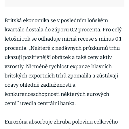
Britská ekonomika se v posledním loňském
kvartále dostala do záporu 0,2 procenta. Pro celý
letošní rok se odhaduje mírná recese s minus 0,1
procenta. „Některé z nedávných průzkumů trhu
ukazují pozitivnější obrázek a také ceny aktiv
vzrostly. Nicméně rychlost expanze hlavních
britských exportních trhů zpomalila a zůstávají
obavy ohledně zadluženosti a
konkurenceschopnosti některých eurových
zemí,“ uvedla centrální banka.
Eurozóna absorbuje zhruba polovinu celkového