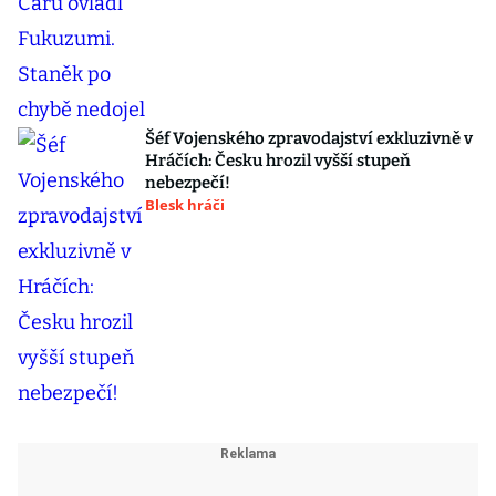
Šéf Vojenského zpravodajství exkluzivně v
Hráčích: Česku hrozil vyšší stupeň
nebezpečí!
Blesk hráči