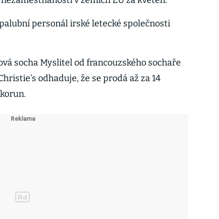
ji nezaměstnanosti v zemích EU za květen.
palubní personál irské letecké společnosti
zová socha Myslitel od francouzského sochaře
hristie's odhaduje, že se prodá až za 14
ů korun.