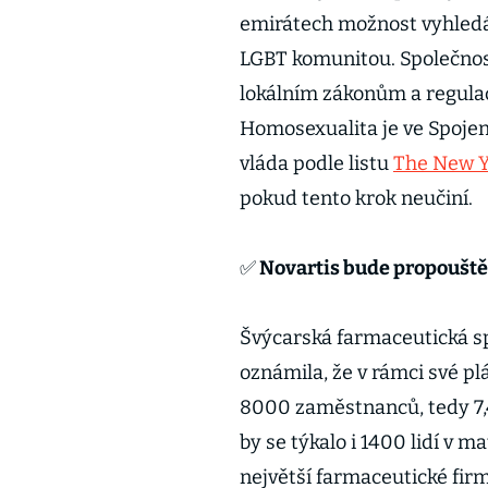
emirátech možnost vyhledáv
LGBT komunitou. Společnost
lokálním zákonům a regulac
Homosexualita je ve Spoje
vláda podle listu
The New Y
pokud tento krok neučiní
✅ Novartis bude propoušt
Švýcarská farmaceutická sp
oznámila, že v rámci své p
8000 zaměstnanců, tedy 7,4
by se týkalo i 1400 lidí v 
největší farmaceutické firm