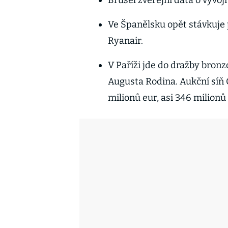
Brusel zveřejní data o vývo
Ve Španělsku opět stávkuje 
Ryanair.
V Paříži jde do dražby bron
Augusta Rodina. Aukční síň C
milionů eur, asi 346 milion