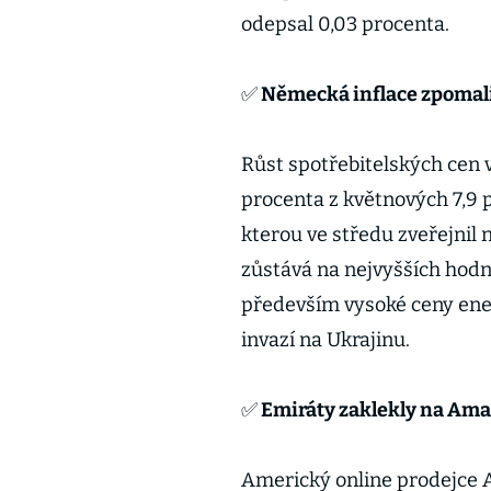
odepsal 0,03 procenta.
✅ Německá inflace zpomali
Růst spotřebitelských cen 
procenta z květnových 7,9 
kterou ve středu zveřejnil 
zůstává na nejvyšších hodn
především vysoké ceny energ
invazí na Ukrajinu.
✅ Emiráty zaklekly na Ama
Americký online prodejce 