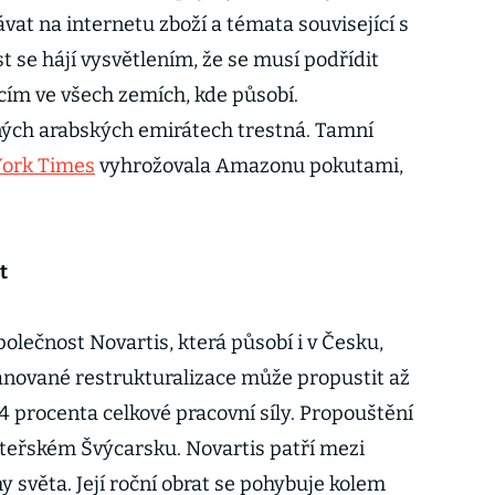
at na internetu zboží a témata související s
 se hájí vysvětlením, že se musí podřídit
ím ve všech zemích, kde působí.
ných arabských emirátech trestná. Tamní
ork Times
vyhrožovala Amazonu pokutami,
.
ět
olečnost Novartis, která působí i v Česku,
lánované restrukturalizace může propustit až
 procenta celkové pracovní síly. Propouštění
mateřském Švýcarsku. Novartis patří mezi
y světa. Její roční obrat se pohybuje kolem