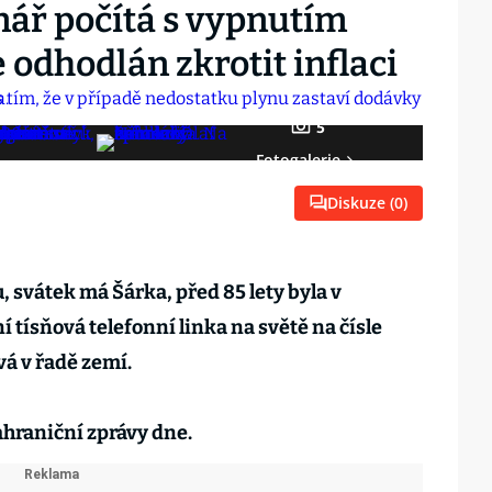
nář počítá s vypnutím
 odhodlán zkrotit inflaci
5
Fotogalerie
Diskuze (
0
)
u, svátek má Šárka, před 85 lety byla v
tísňová telefonní linka na světě na čísle
vá v řadě zemí.
zahraniční zprávy dne.