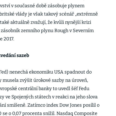
ovství v současné době zásobuje plynem
britské vlády je však takový scénář „extrémně
aké aktuálně zvažují, že kvůli nynější krizi
ší zásobník zemního plynu Rough v Severním
oce 2017.
 zvedání sazeb
(Fed) nenechá ekonomiku USA spadnout do
by musela zvýšit úrokové sazby na úroveň,
Evropské centrální banky to uvedl šéf Fedu
y ve Spojených státech v reakci na jeho slova
ání smíšeně. Zatímco index Dow Jones posílil o
0 se o 0,07 procenta snížil. Nasdaq Composite