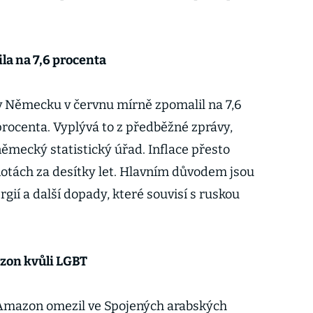
la na 7,6 procenta
v Německu v červnu mírně zpomalil na 7,6
procenta. Vyplývá to z předběžné zprávy,
německý statistický úřad. Inflace přesto
otách za desítky let. Hlavním důvodem jsou
ií a další dopady, které souvisí s ruskou
zon kvůli LGBT
Amazon omezil ve Spojených arabských