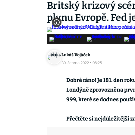
Britský krizový scé
plynu Evropě. Fed je
Lukáš Vojáček
30. června 2022
·
08:25
Dobré ráno! Je 181. den rok
Londýně zprovozněna první 
999, které se dodnes použí
Přečtěte si nejdůležitější 