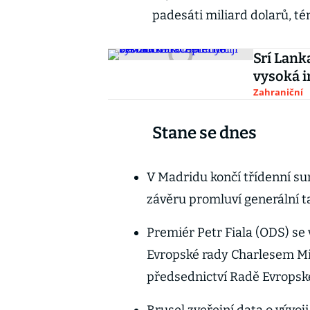
padesáti miliard dolarů, té
Srí Lank
vysoká in
Zahraniční
Stane se dnes
V Madridu končí třídenní su
závěru promluví generální 
Premiér Petr Fiala (ODS) se
Evropské rady Charlesem Mi
předsednictví Radě Evropské