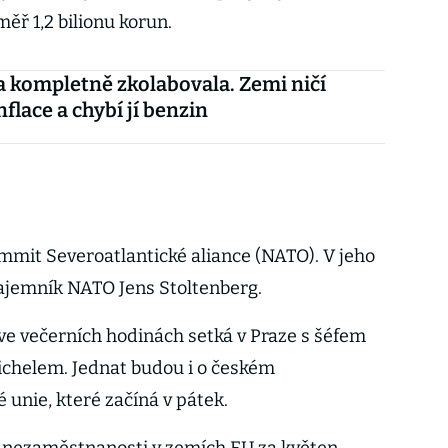
měř 1,2 bilionu korun.
a kompletně zkolabovala. Zemi ničí
flace a chybí jí benzin
mmit Severoatlantické aliance (NATO). V jeho
tajemník NATO Jens Stoltenberg.
 ve večerních hodinách setká v Praze s šéfem
chelem. Jednat budou i o českém
 unie, které začíná v pátek.