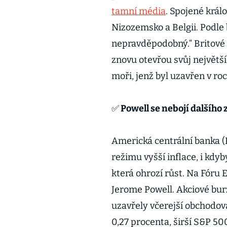
tamní média
. Spojené král
Nizozemsko a Belgii. Podle 
nepravděpodobný.“ Britové t
znovu otevřou svůj největ
moři, jenž byl uzavřen v r
✅ Powell se nebojí dalšího
Americká centrální banka 
režimu vyšší inflace, i kdy
která ohrozí růst. Na Fóru 
Jerome Powell. Akciové burz
uzavřely včerejší obchodov
0,27 procenta, širší S&P 50