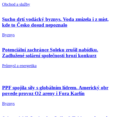
Obchod a služby
Sucho drtí vodácký byznys. Voda zmizela i z míst,
kde to Česko dosud nepoznalo
Byznys
Potenciální zachránce Soleku zrušil nabídku.
Zadlužené solární společnosti hrozí konkurz
Průmysl a energetika
PPF spojila síly s globálním lídrem. Americký obr
povede provoz O2 areny i Fora Karlín
Byznys