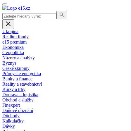
Ukrajina
Realitní fondy
e15 premium
Ekonomika
Geopolitika
Názory a analýzy
Byznys
České skupiny
Průmysl e energetika
Banky a finance
Reality a stavebnictví
Burzy a trhy
Doprava a logistika
Obchod a služby
Finexpert
Daňové přiznání
Důchody
Kalkulačky
Dávky