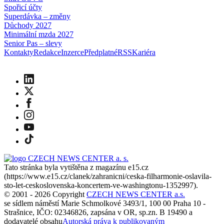
Spořicí účty
Superdávka – změny
Důchody 2027
Minimální mzda 2027
Senior Pas – slevy
Kontakty
Redakce
Inzerce
Předplatné
RSS
Kariéra
Tato stránka byla vytištěna z magazínu e15.cz
(
https://www.e15.cz/clanek/zahranicni/ceska-filharmonie-oslavila-
sto-let-ceskoslovenska-koncertem-ve-washingtonu-1352997
).
© 2001 - 2026 Copyright
CZECH NEWS CENTER a.s.
se sídlem náměstí Marie Schmolkové 3493/1, 100 00 Praha 10 -
Strašnice, IČO: 02346826, zapsána v OR, sp.zn. B 19490 a
dodavatelé obsahu
Autorská práva k publikovaným