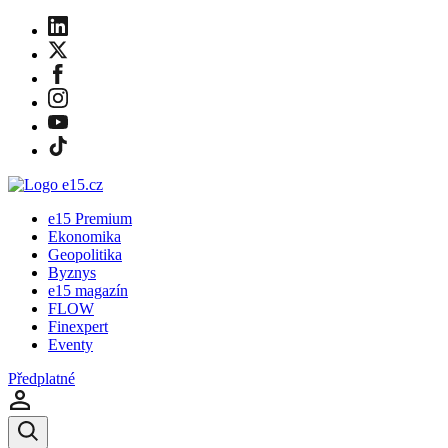
e15 Premium
Ekonomika
Geopolitika
Byznys
e15 magazín
FLOW
Finexpert
Eventy
Předplatné