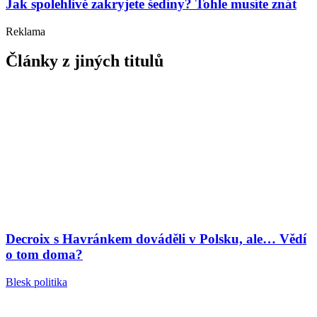
Jak spolehlivě zakryjete šediny? Tohle musíte znát
Reklama
Články z jiných titulů
Decroix s Havránkem dováděli v Polsku, ale… Vědí
o tom doma?
Blesk politika