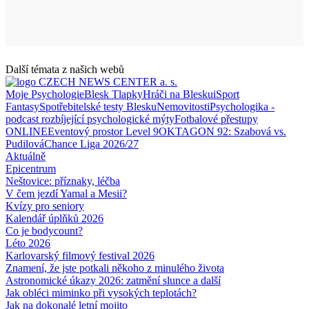
Další témata z našich webů
Moje Psychologie
Blesk Tlapky
Hráči na Blesku
iSport
Fantasy
Spotřebitelské testy Blesku
Nemovitosti
Psychologika -
podcast rozbíjející psychologické mýty
Fotbalové přestupy
ONLINE
Eventový prostor Level 9
OKTAGON 92: Szabová vs.
Pudilová
Chance Liga 2026/27
Aktuálně
Epicentrum
Neštovice: příznaky, léčba
V čem jezdí Yamal a Mesii?
Kvízy pro seniory
Kalendář úplňků 2026
Co je bodycount?
Léto 2026
Karlovarský filmový festival 2026
Znamení, že jste potkali někoho z minulého života
Astronomické úkazy 2026: zatmění slunce a další
Jak obléci miminko při vysokých teplotách?
Jak na dokonalé letní mojito