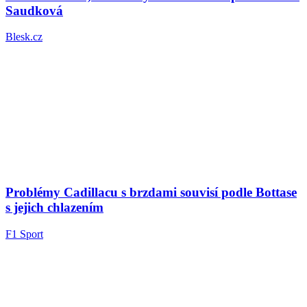
Saudková
Blesk.cz
Problémy Cadillacu s brzdami souvisí podle Bottase
s jejich chlazením
F1 Sport