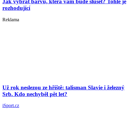
Jak vybrat barvu, která vám bude slušet? Tohle je
rozhodující
Reklama
Už rok neslezou ze hřiště: talisman Slavie i železný
Srb. Kdo nechyběl pět let?
iSport.cz