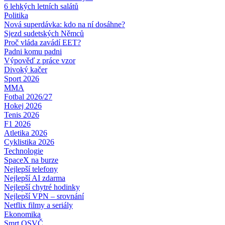
6 lehkých letních salátů
Politika
Nová superdávka: kdo na ní dosáhne?
Sjezd sudetských Němců
Proč vláda zavádí EET?
Padni komu padni
Výpověď z práce vzor
Divoký kačer
Sport 2026
MMA
Fotbal 2026/27
Hokej 2026
Tenis 2026
F1 2026
Atletika 2026
Cyklistika 2026
Technologie
SpaceX na burze
Nejlepší telefony
Nejlepší AI zdarma
Nejlepší chytré hodinky
Nejlepší VPN – srovnání
Netflix filmy a seriály
Ekonomika
Smrt OSVČ