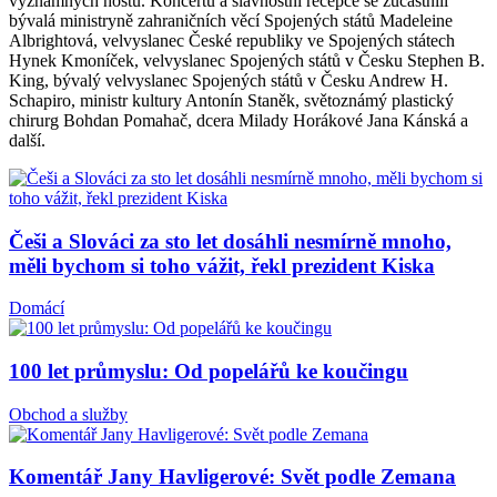
významných hostů. Koncertu a slavnostní recepce se zúčastnili
bývalá ministryně zahraničních věcí Spojených států Madeleine
Albrightová, velvyslanec České republiky ve Spojených státech
Hynek Kmoníček, velvyslanec Spojených států v Česku Stephen B.
King, bývalý velvyslanec Spojených států v Česku Andrew H.
Schapiro, ministr kultury Antonín Staněk, světoznámý plastický
chirurg Bohdan Pomahač, dcera Milady Horákové Jana Kánská a
další.
Češi a Slováci za sto let dosáhli nesmírně mnoho,
měli bychom si toho vážit, řekl prezident Kiska
Domácí
100 let průmyslu: Od popelářů ke koučingu
Obchod a služby
Komentář Jany Havligerové: Svět podle Zemana