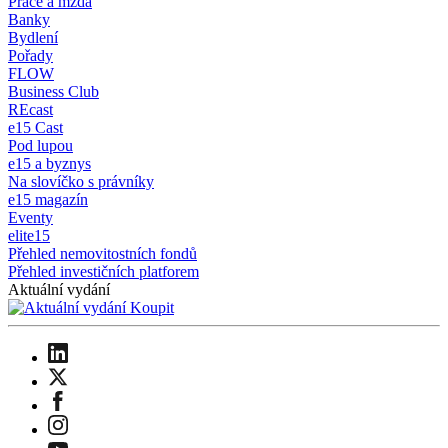
Práce a mzda
Banky
Bydlení
Pořady
FLOW
Business Club
REcast
e15 Cast
Pod lupou
e15 a byznys
Na slovíčko s právníky
e15 magazín
Eventy
elite15
Přehled nemovitostních fondů
Přehled investičních platforem
Aktuální vydání
Koupit