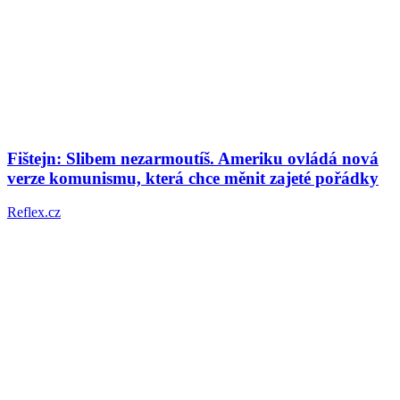
Fištejn: Slibem nezarmoutíš. Ameriku ovládá nová
verze komunismu, která chce měnit zajeté pořádky
Reflex.cz