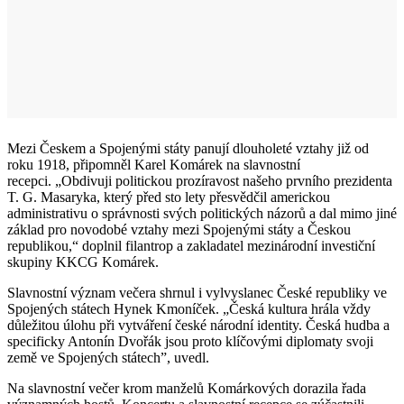
Mezi Českem a Spojenými státy panují dlouholeté vztahy již od
roku 1918, připomněl Karel Komárek na slavnostní
recepci. „Obdivuji politickou prozíravost našeho prvního prezidenta
T. G. Masaryka, který před sto lety přesvědčil americkou
administrativu o správnosti svých politických názorů a dal mimo jiné
základ pro novodobé vztahy mezi Spojenými státy a Českou
republikou,“ doplnil filantrop a zakladatel mezinárodní investiční
skupiny KKCG Komárek.
Slavnostní význam večera shrnul i vylvyslanec České republiky ve
Spojených státech Hynek Kmoníček. „Česká kultura hrála vždy
důležitou úlohu při vytváření české národní identity. Česká hudba a
specificky Antonín Dvořák jsou proto klíčovými diplomaty svoji
země ve Spojených státech”, uvedl.
Na slavnostní večer krom manželů Komárkových dorazila řada