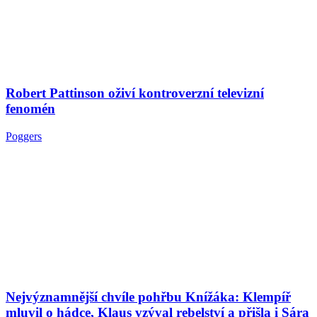
Robert Pattinson oživí kontroverzní televizní
fenomén
Poggers
Nejvýznamnější chvíle pohřbu Knížáka: Klempíř
mluvil o hádce, Klaus vzýval rebelství a přišla i Sára