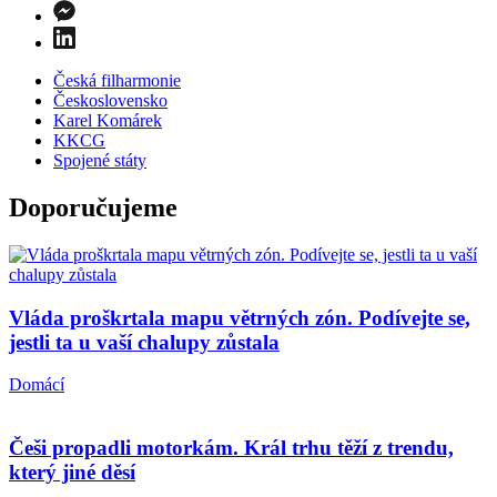
Česká filharmonie
Československo
Karel Komárek
KKCG
Spojené státy
Doporučujeme
Vláda proškrtala mapu větrných zón. Podívejte se,
jestli ta u vaší chalupy zůstala
Domácí
Češi propadli motorkám. Král trhu těží z trendu,
který jiné děsí