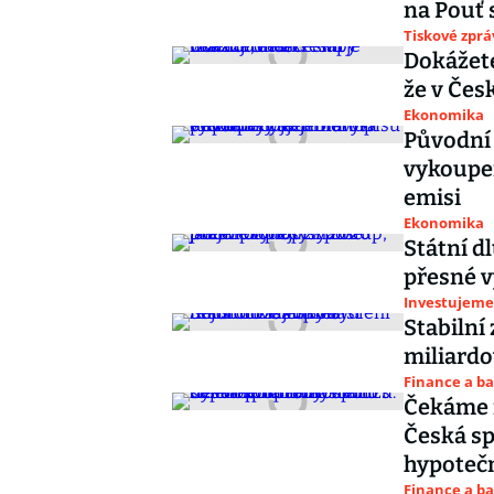
na Pouť 
Tiskové zprá
Dokážete
že v Čes
Ekonomika
Původní 
vykoupen
emisi
Ekonomika
Státní d
přesné v
Investujeme
Stabilní 
miliardo
Finance a b
Čekáme 
Česká sp
hypoteč
Finance a b