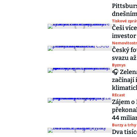
Pittsbur
dnešním 
Tiskové zprá
Češi víc
investor
Nemovitostn
Český fo
svazu až
Byznys
🎧 Zelen
začínají 
klimatic
REcast
Zájem o
překonal
44 milia
Burzy a trhy
Dva tisíc