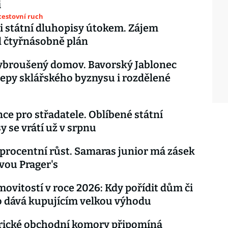
i
cestovní ruch
li státní dluhopisy útokem. Zájem
 čtyřnásobně plán
ybroušený domov. Bavorský Jablonec
třepy sklářského byznysu i rozdělené
ce pro střadatele. Oblíbené státní
y se vrátí už v srpnu
oprocentní růst. Samaras junior má zásek
vou Prager's
ovitostí v roce 2026: Kdy pořídit dům či
o dává kupujícím velkou výhodu
rické obchodní komory připomíná