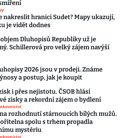
smíření
vy
 nakreslit hranici Sudet? Mapy ukazují,
ku je vidět dodnes
objem Dluhopisů Republiky už je
ý. Schillerová pro velký zájem navýší
luhopisy 2026 jsou v prodeji. Známe
ýnosy a postup, jak je koupit
zisk i přes nejistotu. ČSOB hlásí
vé zisky a rekordní zájem o bydlení
ankovnictví
na rozhodnutí stárnoucích bílých mužů.
ořitelna spolu s trhem propadla
nímu mystériu
ankovnictví