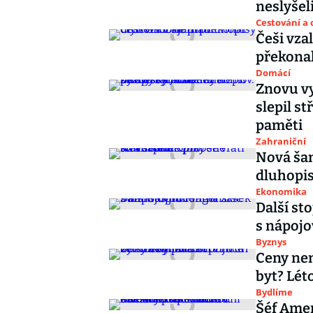
neslyšel
Cestování a 
Češi vza
překonal
Domácí
Znovu v
slepil s
paměti
Zahraniční
Nová šan
dluhopis
Ekonomika
Další st
s nápojo
Byznys
Ceny nem
byt? Lét
Bydlíme
Šéf Ame