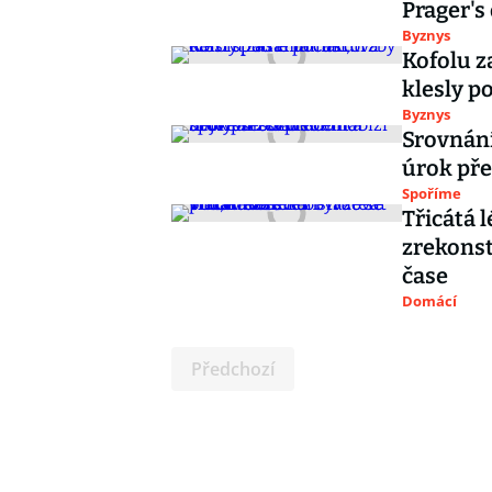
Prager's
Byznys
Kofolu z
klesly po
Byznys
Srovnání
úrok pře
Spoříme
Třicátá 
zrekonst
čase
Domácí
Předchozí