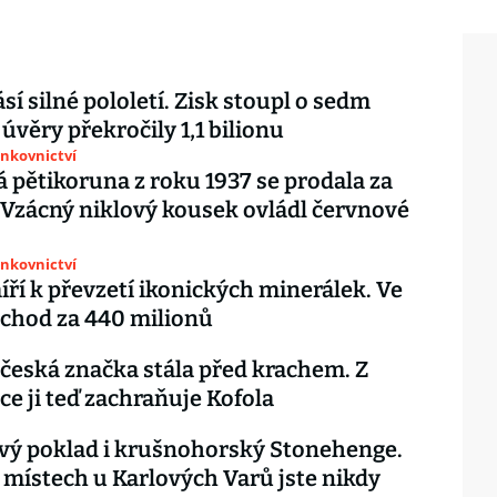
sí silné pololetí. Zisk stoupl o sedm
 úvěry překročily 1,1 bilionu
ankovnictví
 pětikoruna z roku 1937 se prodala za
c. Vzácný niklový kousek ovládl červnové
ankovnictví
íří k převzetí ikonických minerálek. Ve
bchod za 440 milionů
 česká značka stála před krachem. Z
ce ji teď zachraňuje Kofola
vý poklad i krušnohorský Stonehenge.
 místech u Karlových Varů jste nikdy