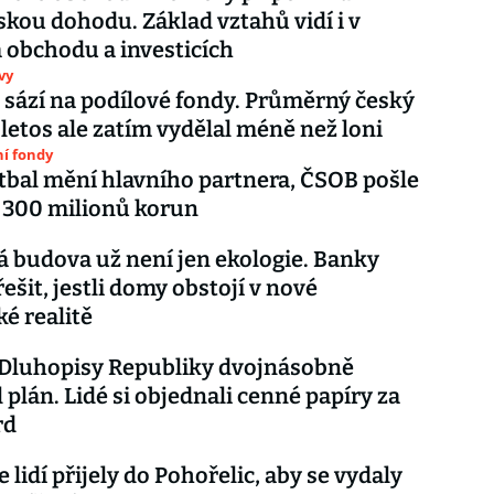
skou dohodu. Základ vztahů vidí i v
obchodu a investicích
vy
e sází na podílové fondy. Průměrný český
 letos ale zatím vydělal méně než loni
í fondy
tbal mění hlavního partnera, ČSOB pošle
 300 milionů korun
á budova už není jen ekologie. Banky
řešit, jestli domy obstojí v nové
ké realitě
 Dluhopisy Republiky dvojnásobně
 plán. Lidé si objednali cenné papíry za
rd
e lidí přijely do Pohořelic, aby se vydaly