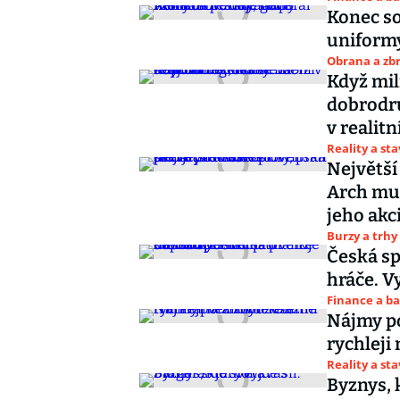
Konec s
uniformy
Obrana a zbr
Když mi
dobrodru
v realit
Reality a st
Největší
Arch mus
jeho akc
Burzy a trhy
Česká sp
hráče. V
Finance a b
Nájmy po
rychleji
Reality a st
Byznys, 