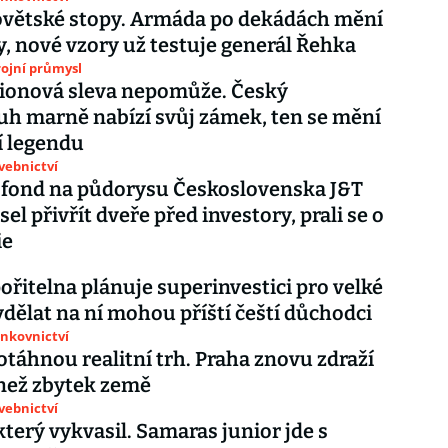
ovětské stopy. Armáda po dekádách mění
, nové vzory už testuje generál Řehka
ojní průmysl
lionová sleva nepomůže. Český
h marně nabízí svůj zámek, ten se mění
ní legendu
avebnictví
 fond na půdorysu Československa J&T
el přivřít dveře před investory, prali se o
ie
ořitelna plánuje superinvestici pro velké
ydělat na ní mohou příští čeští důchodci
ankovnictví
táhnou realitní trh. Praha znovu zdraží
 než zbytek země
avebnictví
který vykvasil. Samaras junior jde s