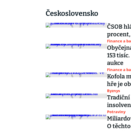
Československo
ČSOB hlá
procent,
Finance a b
Obyčejná
153 tisí
aukce
Finance a b
Kofola m
hře je o
Byznys
Tradiční
insolven
Potraviny
Miliardo
O těchto