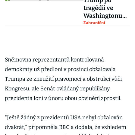
Trump po
tragédii ve
Washingtonu
ztrácí podporu.
Zahraniční
Bojkotují ho
firmy i sociální
sítě
Sněmovna reprezentantů kontrolovaná
demokraty už předloni v prosinci obžalovala
Trumpa ze zneužití pravomocí a obstrukcí vůči
Kongresu, ale Senát ovládaný republikány
prezidenta loni v únoru obou obvinění zprostil.
"Ještě žádný z prezidentů USA nebyl obžalován
dvakrát," připomněla BBC a dodala, že vzhledem