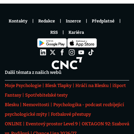
Kontakty
Redakce
Inzerce
Předplatné
RSS
Kariéra
Další témata z našich webů
Moje Psychologie
Blesk Tlapky
Hráči na Blesku
iSport
Fantasy
Spotřebitelské testy
Blesku
Nemovitosti
Psychologika - podcast rozbíjející
psychologické mýty
Fotbalové přestupy
ONLINE
Eventový prostor Level 9
OKTAGON 92: Szabová
vs. Pudilová
Chance Liga 2026/27