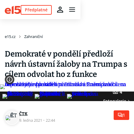
Předplatné
e15.cz
Zahraniční
Demokraté v pondělí předloží
návrh ústavní žaloby na Trumpa s
cílem odvolat ho z funkce
4
Fotogalerie
ČTK
1
9. ledna 2021
·
22:44