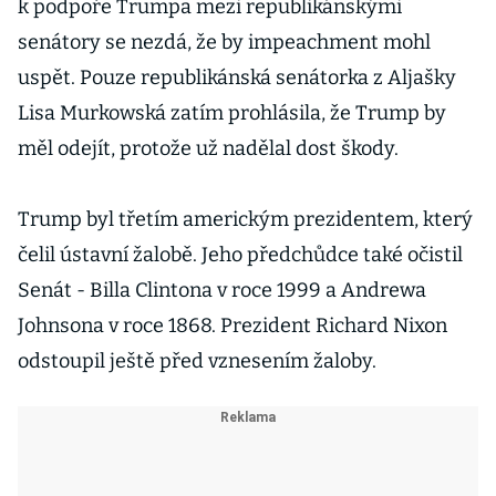
k podpoře Trumpa mezi republikánskými
senátory se nezdá, že by impeachment mohl
uspět. Pouze republikánská senátorka z Aljašky
Lisa Murkowská zatím prohlásila, že Trump by
měl odejít, protože už nadělal dost škody.
Trump byl třetím americkým prezidentem, který
čelil ústavní žalobě. Jeho předchůdce také očistil
Senát - Billa Clintona v roce 1999 a Andrewa
Johnsona v roce 1868. Prezident Richard Nixon
odstoupil ještě před vznesením žaloby.