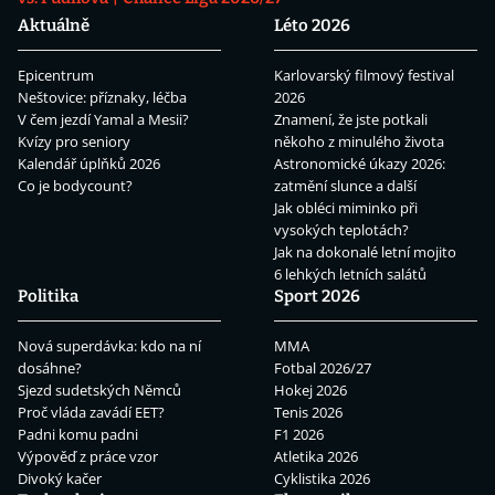
Aktuálně
Léto 2026
Epicentrum
Karlovarský filmový festival
Neštovice: příznaky, léčba
2026
V čem jezdí Yamal a Mesii?
Znamení, že jste potkali
Kvízy pro seniory
někoho z minulého života
Kalendář úplňků 2026
Astronomické úkazy 2026:
Co je bodycount?
zatmění slunce a další
Jak obléci miminko při
vysokých teplotách?
Jak na dokonalé letní mojito
6 lehkých letních salátů
Politika
Sport 2026
Nová superdávka: kdo na ní
MMA
dosáhne?
Fotbal 2026/27
Sjezd sudetských Němců
Hokej 2026
Proč vláda zavádí EET?
Tenis 2026
Padni komu padni
F1 2026
Výpověď z práce vzor
Atletika 2026
Divoký kačer
Cyklistika 2026