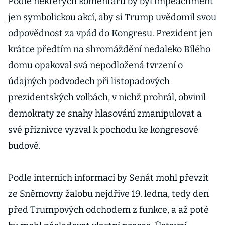
Podle některých komentářů by byl impeachment
jen symbolickou akcí, aby si Trump uvědomil svou
odpovědnost za vpád do Kongresu. Prezident jen
krátce předtím na shromáždění nedaleko Bílého
domu opakoval svá nepodložená tvrzení o
údajných podvodech při listopadových
prezidentských volbách, v nichž prohrál, obvinil
demokraty ze snahy hlasování zmanipulovat a
své příznivce vyzval k pochodu ke kongresové
budově.
Podle interních informací by Senát mohl převzít
ze Sněmovny žalobu nejdříve 19. ledna, tedy den
před Trumpových odchodem z funkce, a až poté