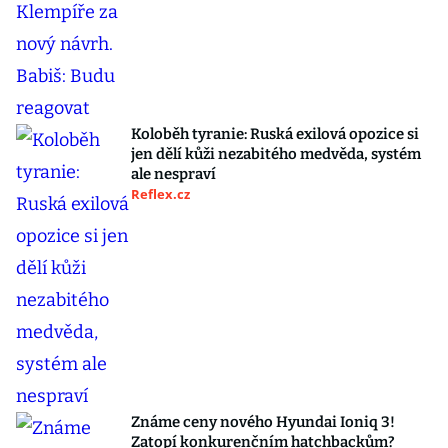
Koloběh tyranie: Ruská exilová opozice si
jen dělí kůži nezabitého medvěda, systém
ale nespraví
Reflex.cz
Známe ceny nového Hyundai Ioniq 3!
Zatopí konkurenčním hatchbackům?