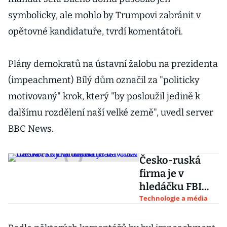
symbolicky, ale mohlo by Trumpovi zabránit v
opětovné kandidatuře, tvrdí komentátoři.
Plány demokratů na ústavní žalobu na prezidenta
(impeachment) Bílý dům označil za "politicky
motivovaný" krok, který "by posloužil jedině k
dalšímu rozdělení naší velké země", uvedl server
BBC News.
Česko-ruská
firma je v
hledáčku FBI
kvůli masivním
Technologie a média
hackerským
útokům na USA