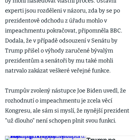
by mohl následovat vlastní proces. Ústavní
experti jsou rozděleni v názoru, zda by se po
prezidentově odchodu z úřadu mohlo v
impeachmentu pokračovat, připomněla BBC.
Dodala, že v případě odsouzení v Senátu by
Trump přišel o výhody zaručené bývalým
prezidentům a senátoři by mu také mohli
natrvalo zakázat veškeré veřejné funkce.
Trumpův zvolený nástupce Joe Biden uvedl, že
rozhodnutí o impeachmentu je zcela věcí
Kongresu, ale sám si myslí, že nynější prezident
"už dlouho" není schopen plnit svou funkci.