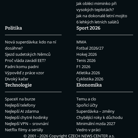
Jak obléci miminko při
vysokých teplotách?
Jak na dokonalé letní mojito
6 lehkých letních salátů
Politika
Sport 2026
Nová superdávka: kdo na ní
MMA
dosáhne?
Fotbal 2026/27
Sjezd sudetských Němců
Hokej 2026
Proč vláda zavádí EET?
Tenis 2026
Padni komu padni
F1 2026
Výpověď z práce vzor
Atletika 2026
Divoký kačer
Cyklistika 2026
Technologie
Ekonomika
SpaceX na burze
Temu a clo
Nejlepší telefony
Spořicí účty
Nejlepší AI zdarma
Superdávka – změny
Nejlepší chytré hodinky
Chybějící roky k důchodu
Nejlepší VPN – srovnání
Minimální mzda 2027
Netflix filmy a seriály
Vedro v práci
© 2001 - 2026 Copyright
CZECH NEWS CENTER a.s.