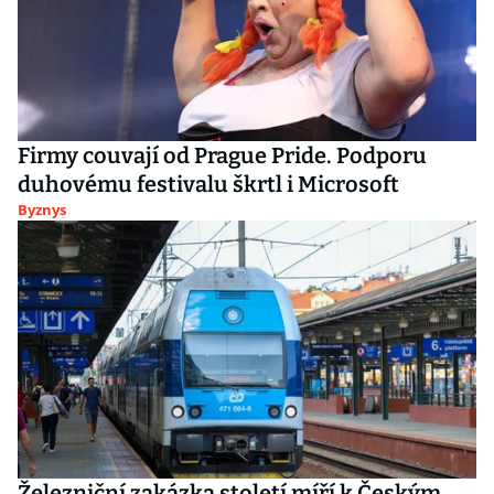
Firmy couvají od Prague Pride. Podporu
duhovému festivalu škrtl i Microsoft
Byznys
Železniční zakázka století míří k Českým