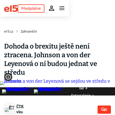
Předplatné
e15.cz
Zahraniční
Dohoda o brexitu ještě není
ztracena. Johnson a von der
Leyenová o ní budou jednat ve
středu
3
Fotogalerie
ČTK
0
vku