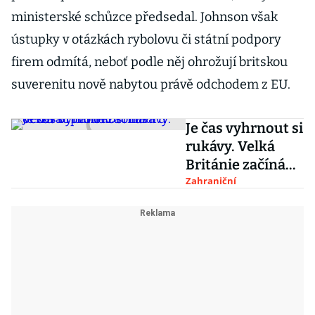
ministerské schůzce předsedal. Johnson však
ústupky v otázkách rybolovu či státní podpory
firem odmítá, neboť podle něj ohrožují britskou
suverenitu nově nabytou právě odchodem z EU.
Je čas vyhrnout si
rukávy. Velká
Británie začíná
očkovat proti
Zahraniční
koronaviru