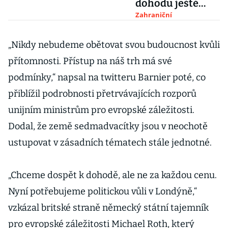
dohodu ještě
nevzdaly,
Zahraniční
Johnson míří do
Bruselu
„Nikdy nebudeme obětovat svou budoucnost kvůli
přítomnosti. Přístup na náš trh má své
podmínky,“ napsal na twitteru Barnier poté, co
přiblížil podrobnosti přetrvávajících rozporů
unijním ministrům pro evropské záležitosti.
Dodal, že země sedmadvacítky jsou v neochotě
ustupovat v zásadních tématech stále jednotné.
„Chceme dospět k dohodě, ale ne za každou cenu.
Nyní potřebujeme politickou vůli v Londýně,“
vzkázal britské straně německý státní tajemník
pro evropské záležitosti Michael Roth, který