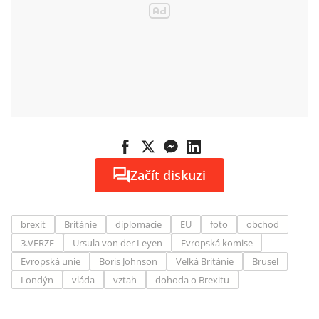
Začít diskuzi
brexit
Británie
diplomacie
EU
foto
obchod
3.VERZE
Ursula von der Leyen
Evropská komise
Evropská unie
Boris Johnson
Velká Británie
Brusel
Londýn
vláda
vztah
dohoda o Brexitu