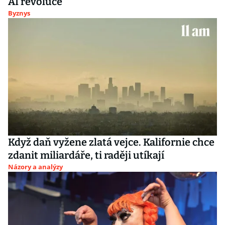
AI revoluce
Byznys
Když daň vyžene zlatá vejce. Kalifornie chce
zdanit miliardáře, ti raději utíkají
Názory a analýzy