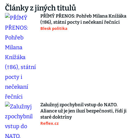
Články z jiných titulů
PŘÍMÝ PŘENOS: Pohřeb Milana Knížáka
(†86), státní pocty i nečekaní řečníci
Blesk politika
Zalužnyj zpochybnil vstup do NATO.
Aliance už je jen iluzí bezpečnosti, řídí ji
staré doktríny
Reflex.cz