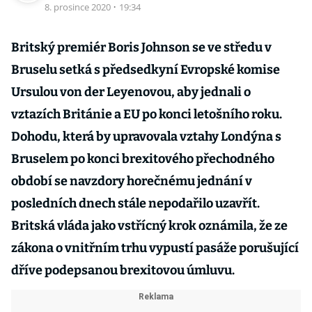
8. prosince 2020
·
19:34
Britský premiér Boris Johnson se ve středu v
Bruselu setká s předsedkyní Evropské komise
Ursulou von der Leyenovou, aby jednali o
vztazích Británie a EU po konci letošního roku.
Dohodu, která by upravovala vztahy Londýna s
Bruselem po konci brexitového přechodného
období se navzdory horečnému jednání v
posledních dnech stále nepodařilo uzavřít.
Britská vláda jako vstřícný krok oznámila, že ze
zákona o vnitřním trhu vypustí pasáže porušující
dříve podepsanou brexitovou úmluvu.