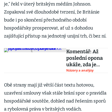
je,“ řekl v úterý britským médiím Johnson.
Zopakoval své dlouhodobé tvrzení, že Británie
bude i po skončení přechodného období
hospodářsky prosperovat, ať už s dohodou
zajišťující přístup na jednotný unijní trh, či bez ní.
Komentář: Až
poslední opona
ukáže, zda je
brexit jen jedno
Názory a analýzy
velké divadlo
Obě strany mají již větší část textu hotovou,
uzavření smlouvy však stále brání spor o pravidla
hospodářské soutěže, dohled nad řešením sporů
a rybolovná práva v britských vodách.