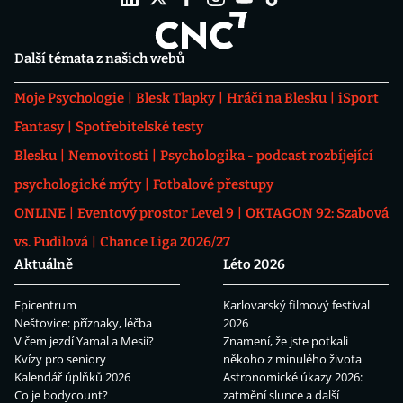
Další témata z našich webů
Moje Psychologie
Blesk Tlapky
Hráči na Blesku
iSport
Fantasy
Spotřebitelské testy
Blesku
Nemovitosti
Psychologika - podcast rozbíjející
psychologické mýty
Fotbalové přestupy
ONLINE
Eventový prostor Level 9
OKTAGON 92: Szabová
vs. Pudilová
Chance Liga 2026/27
Aktuálně
Léto 2026
Epicentrum
Karlovarský filmový festival
Neštovice: příznaky, léčba
2026
V čem jezdí Yamal a Mesii?
Znamení, že jste potkali
Kvízy pro seniory
někoho z minulého života
Kalendář úplňků 2026
Astronomické úkazy 2026:
Co je bodycount?
zatmění slunce a další