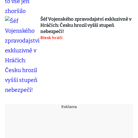
Šéf Vojenského zpravodajství exkluzivně v
Hráčích: Česku hrozil vyšší stupeň
nebezpečí!
Blesk hráči