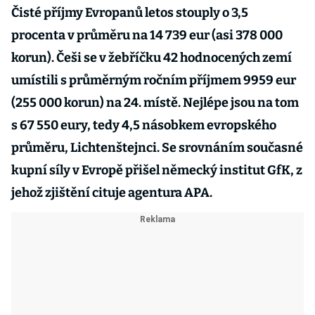
Čisté příjmy Evropanů letos stouply o 3,5
procenta v průměru na 14 739 eur (asi 378 000
korun). Češi se v žebříčku 42 hodnocených zemí
umístili s průměrným ročním příjmem 9959 eur
(255 000 korun) na 24. místě. Nejlépe jsou na tom
s 67 550 eury, tedy 4,5 násobkem evropského
průměru, Lichtenštejnci. Se srovnáním současné
kupní síly v Evropě přišel německý institut GfK, z
jehož zjištění cituje agentura APA.