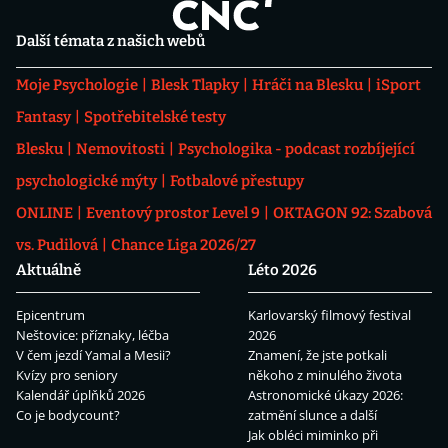
Další témata z našich webů
Moje Psychologie
Blesk Tlapky
Hráči na Blesku
iSport
Fantasy
Spotřebitelské testy
Blesku
Nemovitosti
Psychologika - podcast rozbíjející
psychologické mýty
Fotbalové přestupy
ONLINE
Eventový prostor Level 9
OKTAGON 92: Szabová
vs. Pudilová
Chance Liga 2026/27
Aktuálně
Léto 2026
Epicentrum
Karlovarský filmový festival
Neštovice: příznaky, léčba
2026
V čem jezdí Yamal a Mesii?
Znamení, že jste potkali
Kvízy pro seniory
někoho z minulého života
Kalendář úplňků 2026
Astronomické úkazy 2026:
Co je bodycount?
zatmění slunce a další
Jak obléci miminko při