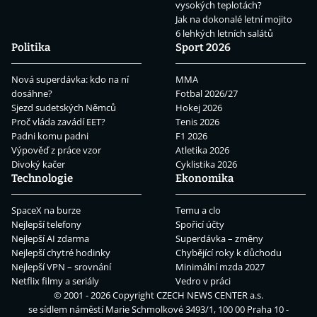
vysokých teplotách?
Jak na dokonalé letní mojito
6 lehkých letních salátů
Politika
Sport 2026
Nová superdávka: kdo na ní
MMA
dosáhne?
Fotbal 2026/27
Sjezd sudetských Němců
Hokej 2026
Proč vláda zavádí EET?
Tenis 2026
Padni komu padni
F1 2026
Výpověď z práce vzor
Atletika 2026
Divoký kačer
Cyklistika 2026
Technologie
Ekonomika
SpaceX na burze
Temu a clo
Nejlepší telefony
Spořicí účty
Nejlepší AI zdarma
Superdávka – změny
Nejlepší chytré hodinky
Chybějící roky k důchodu
Nejlepší VPN – srovnání
Minimální mzda 2027
Netflix filmy a seriály
Vedro v práci
© 2001 - 2026 Copyright
CZECH NEWS CENTER a.s.
se sídlem náměstí Marie Schmolkové 3493/1, 100 00 Praha 10 -