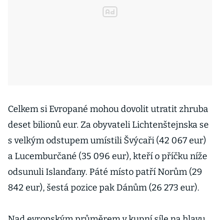
Celkem si Evropané mohou dovolit utratit zhruba
deset bilionů eur. Za obyvateli Lichtenštejnska se
s velkým odstupem umístili Švýcaři (42 067 eur)
a Lucemburčané (35 096 eur), kteří o příčku níže
odsunuli Islanďany. Páté místo patří Norům (29
842 eur), šestá pozice pak Dánům (26 273 eur).
Nad evropským průměrem v kupní síle na hlavu