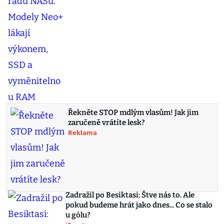
Řekněte STOP mdlým vlasům! Jak jim
zaručeně vrátíte lesk?
Reklama
Zadražil po Besiktasi: Štve nás to. Ale
pokud budeme hrát jako dnes... Co se stalo
u gólu?