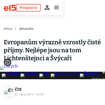
Předplatné
e15.cz
Zahraniční
Evropanům výrazně vzrostly čisté
příjmy. Nejlépe jsou na tom
Lichtenštejnci a Švýcaři
6
Fotogal
ČTK
21. října 2019
·
16:18