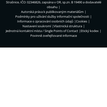
Strašnice, IČO: 02346826, zapsána v OR, sp.zn. B 19490 a dodavatelé
obsahu
Autorská práva k publikovaným materiálům
Podmínky pro užívání služby informační společnosti
Informace o zpracování osobních údajů
Cookies
Nastavení soukromí
Vlastnická struktura
Jednotná kontaktní místa / Single Points of Contact
Etický kodex
Povinně zveřejňované informace