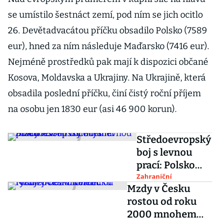
se umístilo šestnáct zemí, pod ním se jich ocitlo
26. Devětadvacátou příčku obsadilo Polsko (7589
eur), hned za ním následuje Maďarsko (7416 eur).
Nejméně prostředků pak mají k dispozici občané
Kosova, Moldavska a Ukrajiny. Na Ukrajině, která
obsadila poslední příčku, činí čistý roční příjem
na osobu jen 1830 eur (asi 46 900 korun).
Středoevropský
boj s levnou
prací: Polsko
chce téměř
Zahraniční
Mzdy v Česku
zdvojnásobit
rostou od roku
minimální
2000 mnohem
mzdu