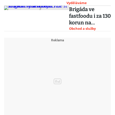
rychleji než v
Vyděláváme
Brigáda ve
Německu
fastfoodu i za 130
korun na
hodinu. Kde si
Obchod a služby
student vydělá
nejvíc?