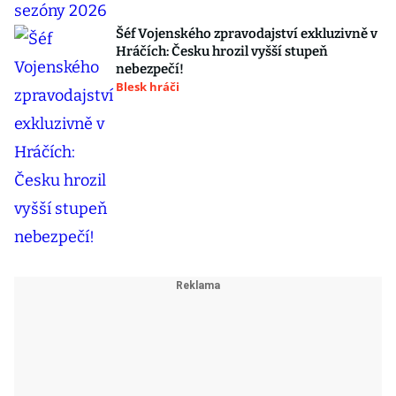
Šéf Vojenského zpravodajství exkluzivně v
Hráčích: Česku hrozil vyšší stupeň
nebezpečí!
Blesk hráči