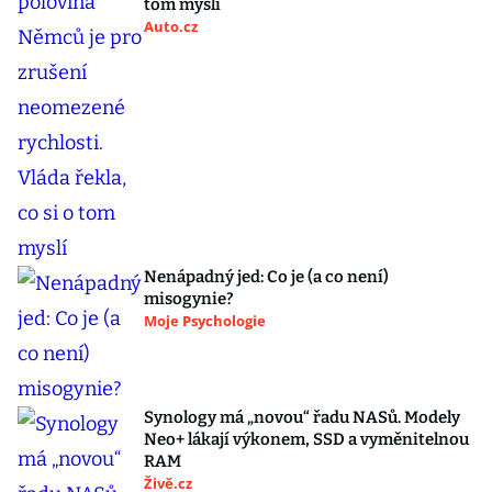
tom myslí
Auto.cz
Nenápadný jed: Co je (a co není)
misogynie?
Moje Psychologie
Synology má „novou“ řadu NASů. Modely
Neo+ lákají výkonem, SSD a vyměnitelnou
RAM
Živě.cz