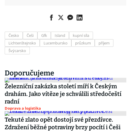
Česko
Češi
Gfk
Island
kupní síla
Lichtenštejnsko
Lucembursko
průzkum
příjem
Švýcarsko
Doporučujeme
Železniční zakázka století míří k Českým
drahám. Jako vítěze je schválili středočeští
radní
Doprava a logistika
Tekuté zlato opět dostojí své přezdívce.
Zdražení běžné potraviny brzy pocítí i Češi