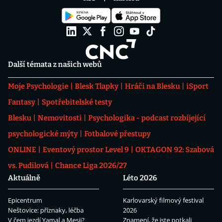
Další témata z našich webů
Moje Psychologie
Blesk Tlapky
Hráči na Blesku
iSport
Fantasy
Spotřebitelské testy
Blesku
Nemovitosti
Psychologika - podcast rozbíjející
psychologické mýty
Fotbalové přestupy
ONLINE
Eventový prostor Level 9
OKTAGON 92: Szabová
vs. Pudilová
Chance Liga 2026/27
Aktuálně
Léto 2026
Epicentrum
Karlovarský filmový festival
Neštovice: příznaky, léčba
2026
V čem jezdí Yamal a Mesii?
Znamení, že jste potkali