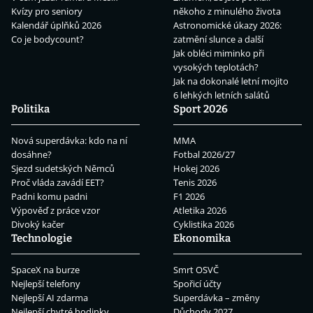
Kvízy pro seniory
někoho z minulého života
Kalendář úplňků 2026
Astronomické úkazy 2026:
Co je bodycount?
zatmění slunce a další
Jak obléci miminko při
vysokých teplotách?
Jak na dokonalé letní mojito
6 lehkých letních salátů
Politika
Sport 2026
Nová superdávka: kdo na ní
MMA
dosáhne?
Fotbal 2026/27
Sjezd sudetských Němců
Hokej 2026
Proč vláda zavádí EET?
Tenis 2026
Padni komu padni
F1 2026
Výpověď z práce vzor
Atletika 2026
Divoký kačer
Cyklistika 2026
Technologie
Ekonomika
SpaceX na burze
Smrt OSVČ
Nejlepší telefony
Spořicí účty
Nejlepší AI zdarma
Superdávka – změny
Nejlepší chytré hodinky
Důchody 2027