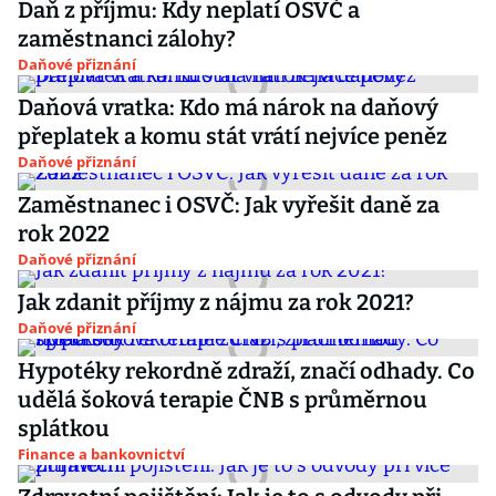
Daň z příjmu: Kdy neplatí OSVČ a
zaměstnanci zálohy?
Daňové přiznání
Daňová vratka: Kdo má nárok na daňový
přeplatek a komu stát vrátí nejvíce peněz
Daňové přiznání
Zaměstnanec i OSVČ: Jak vyřešit daně za
rok 2022
Daňové přiznání
Jak zdanit příjmy z nájmu za rok 2021?
Daňové přiznání
Hypotéky rekordně zdraží, značí odhady. Co
udělá šoková terapie ČNB s průměrnou
splátkou
Finance a bankovnictví