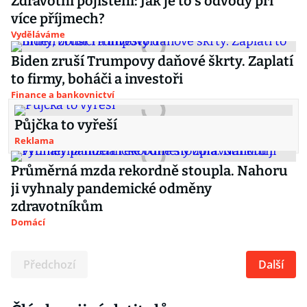
Zdravotní pojištění: Jak je to s odvody při
více příjmech?
Vyděláváme
Biden zruší Trumpovy daňové škrty. Zaplatí
to firmy, boháči a investoři
Finance a bankovnictví
Půjčka to vyřeší
Reklama
Průměrná mzda rekordně stoupla. Nahoru
ji vyhnaly pandemické odměny
zdravotníkům
Domácí
Předchozí
Další