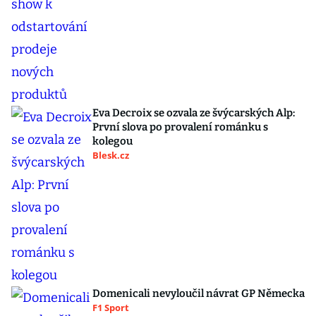
Eva Decroix se ozvala ze švýcarských Alp:
První slova po provalení románku s
kolegou
Blesk.cz
Domenicali nevyloučil návrat GP Německa
F1 Sport