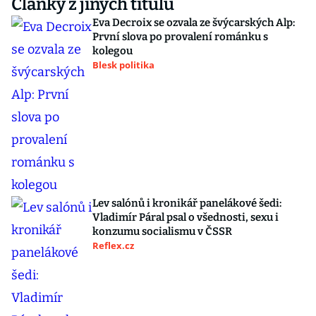
Články z jiných titulů
Eva Decroix se ozvala ze švýcarských Alp:
První slova po provalení románku s
kolegou
Blesk politika
Lev salónů i kronikář panelákové šedi:
Vladimír Páral psal o všednosti, sexu i
konzumu socialismu v ČSSR
Reflex.cz