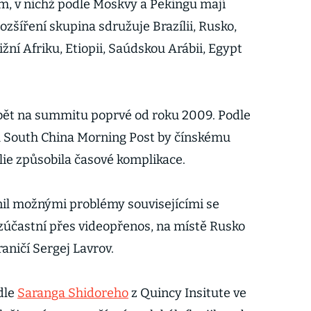
ím, v nichž podle Moskvy a Pekingu mají
ozšíření skupina sdružuje Brazílii, Rusko,
 Jižní Afriku, Etiopii, Saúdskou Arábii, Egypt
bět na summitu poprvé od roku 2009. Podle
u South China Morning Post by čínskému
ílie způsobila časové komplikace.
nil možnými problémy souvisejícími se
zúčastní přes videopřenos, na místě Rusko
aničí Sergej Lavrov.
dle
Saranga Shidoreho
z Quincy Insitute ve