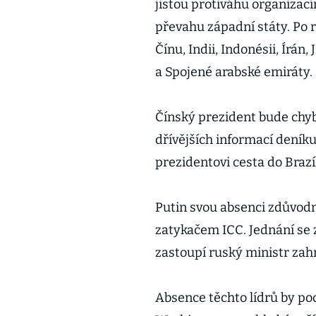
jistou protiváhu organizac
převahu západní státy. Po r
Čínu, Indii, Indonésii, Írán,
a Spojené arabské emiráty.
Čínský prezident bude chy
dřívějších informací deník
prezidentovi cesta do Braz
Putin svou absenci zdůvod
zatykačem ICC. Jednání se 
zastoupí ruský ministr zahr
Absence těchto lídrů by po