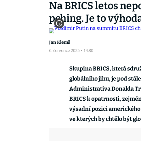
Na BRICS letos nepol
pching. Je to výhod
Jan Klemš
6. července 2025
·
14:30
Skupina BRICS, která sdru
globálního jihu, je pod stá
Administrativa Donalda Tr
BRICS k opatrnosti, zejmén
výsadní pozici amerického 
ve kterých by chtělo být g