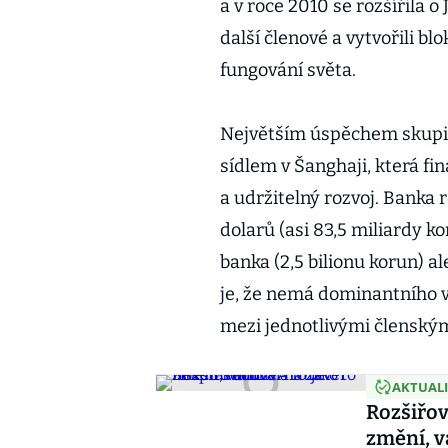
a v roce 2010 se rozšířila o
další členové a vytvořili bl
fungování světa.
Největším úspěchem skupin
sídlem v Šanghaji, která f
a udržitelný rozvoj. Banka 
dolarů (asi 83,5 miliardy k
banka (2,5 bilionu korun) a
je, že nemá dominantního vl
mezi jednotlivými členským
AKTUAL
Rozšiřov
změní, v