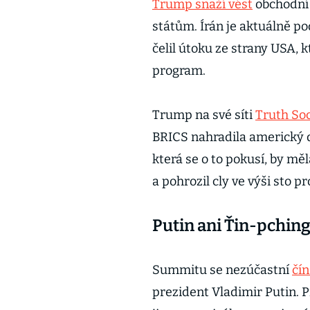
Trump snaží vést
obchodní 
státům. Írán je aktuálně p
čelil útoku ze strany USA, 
program.
Trump na své síti
Truth Soc
BRICS nahradila americký 
která se o to pokusí, by m
a pohrozil cly ve výši sto p
Putin ani Ťin-pchin
Summitu se nezúčastní
čín
prezident Vladimir Putin. 