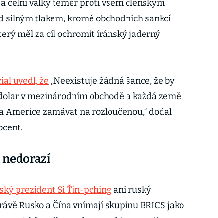
a celní války téměř proti všem členským
od silným tlakem, kromě obchodních sankcí
který měl za cíl ochromit íránský jaderný
ial uvedl, že
„Neexistuje žádná šance, že by
dolar v mezinárodním obchodě a každá země,
ěla Americe zamávat na rozloučenou,“ dodal
rocent.
g nedorazí
ský prezident Si Ťin-pching
ani ruský
Právě Rusko a Čína vnímají skupinu BRICS jako