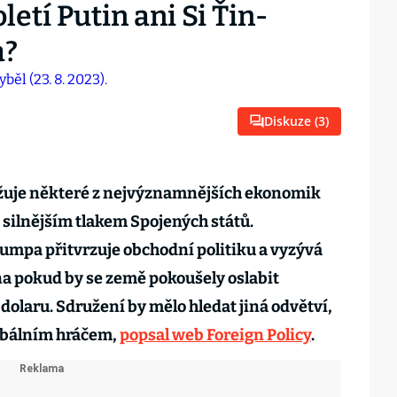
etí Putin ani Si Ťin-
a?
Diskuze (
3
)
žuje některé z nejvýznamnějších ekonomik
le silnějším tlakem Spojených států.
umpa přitvrzuje obchodní politiku a vyzývá
a pokud by se země pokoušely oslabit
dolaru. Sdružení by mělo hledat jiná odvětví,
lobálním hráčem,
popsal web Foreign Policy
.