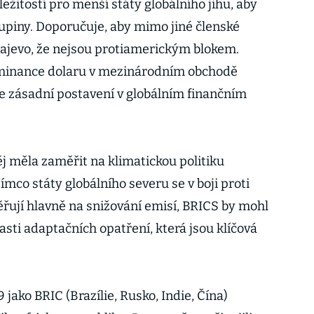
žitostí pro menší státy globálního jihu, aby
skupiny. Doporučuje, aby mimo jiné členské
najevo, že nejsou protiamerickým blokem.
ominance dolaru v mezinárodním obchodě
le zásadní postavení v globálním finančním
j měla zaměřit na klimatickou politiku
tímco státy globálního severu se v boji proti
jí hlavně na snižování emisí, BRICS by mohl
lasti adaptačních opatření, která jsou klíčová
jako BRIC (Brazílie, Rusko, Indie, Čína)