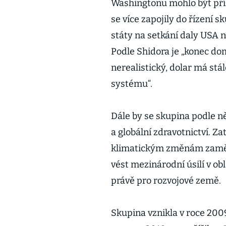
Washingtonu mohlo být příle
se více zapojily do řízení 
státy na setkání daly USA 
Podle Shidora je „konec d
nerealistický, dolar má stá
systému“.
Dále by se skupina podle ně
a globální zdravotnictví. Za
klimatickým změnám zaměřu
vést mezinárodní úsilí v ob
právě pro rozvojové země.
Skupina vznikla v roce 2009 