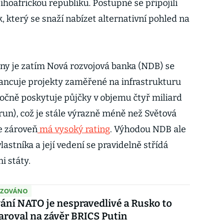
 Jihoafrickou republiku. Postupně se připojili
ok, který se snaží nabízet alternativní pohled na
y je zatím Nová rozvojová banka (NDB) se
inancuje projekty zaměřené na infrastrukturu
ročně poskytuje půjčky v objemu čtyř miliard
orun), což je stále výrazně méně než Světová
le zároveň
má vysoký rating
. Výhodou NDB ale
astníka a její vedení se pravidelně střídá
i státy.
IZOVÁNO
ání NATO je nespravedlivé a Rusko to
aroval na závěr BRICS Putin