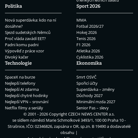
6 lehkých letních salátů
Politika
Sport 2026
Nová superdávka: kdo na ní
MMA
dosáhne?
Fotbal 2026/27
Sjezd sudetských Němců
Hokej 2026
Proč vláda zavádí EET?
Tenis 2026
Padni komu padni
F1 2026
Výpověď z práce vzor
Atletika 2026
Divoký kačer
Cyklistika 2026
Technologie
Ekonomika
SpaceX na burze
Smrt OSVČ
Nejlepší telefony
Spořicí účty
Nejlepší AI zdarma
Superdávka – změny
Nejlepší chytré hodinky
Důchody 2027
Nejlepší VPN – srovnání
Minimální mzda 2027
Netflix filmy a seriály
Senior Pas – slevy
© 2001 - 2026 Copyright
CZECH NEWS CENTER a.s.
se sídlem náměstí Marie Schmolkové 3493/1, 100 00 Praha 10 -
Strašnice, IČO: 02346826, zapsána v OR, sp.zn. B 19490 a dodavatelé
obsahu