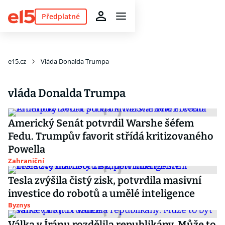
Předplatné
e15.cz
Vláda Donalda Trumpa
vláda Donalda Trumpa
Americký Senát potvrdil Warshe šéfem
Fedu. Trumpův favorit střídá kritizovaného
Powella
Zahraniční
Tesla zvýšila čistý zisk, potvrdila masivní
investice do robotů a umělé inteligence
Byznys
Válka v Íránu rozdělila republikány. Může to