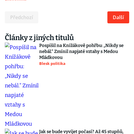
Předchozí
Další
Články z jiných titulů
Pospíšil na Knížákově pohřbu: „Nikdy se
nebál.“ Zmínil napjaté vztahy s Medou
Mládkovou
Blesk politika
Jak se bude vyvíjet počasí? Až 45 stupňů,