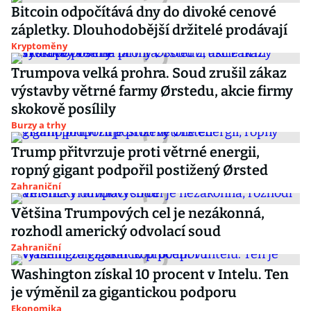
Bitcoin odpočítává dny do divoké cenové
zápletky. Dlouhodobější držitelé prodávají
Kryptoměny
Trumpova velká prohra. Soud zrušil zákaz
výstavby větrné farmy Ørstedu, akcie firmy
skokově posílily
Burzy a trhy
Trump přitvrzuje proti větrné energii,
ropný gigant podpořil postižený Ørsted
Zahraniční
Většina Trumpových cel je nezákonná,
rozhodl americký odvolací soud
Zahraniční
Washington získal 10 procent v Intelu. Ten
je výměnil za gigantickou podporu
Ekonomika