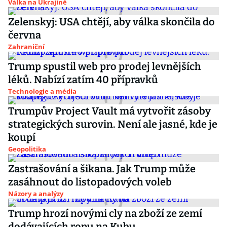
Válka na Ukrajině
Zelenskyj: USA chtějí, aby válka skončila do
června
Zahraniční
Trump spustil web pro prodej levnějších
léků. Nabízí zatím 40 přípravků
Technologie a média
Trumpův Project Vault má vytvořit zásoby
strategických surovin. Není ale jasné, kde je
koupí
Geopolitika
Zastrašování a šikana. Jak Trump může
zasáhnout do listopadových voleb
Názory a analýzy
Trump hrozí novými cly na zboží ze zemí
dodávajících ropu na Kubu