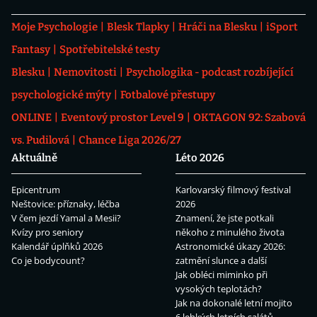
Moje Psychologie
Blesk Tlapky
Hráči na Blesku
iSport
Fantasy
Spotřebitelské testy
Blesku
Nemovitosti
Psychologika - podcast rozbíjející
psychologické mýty
Fotbalové přestupy
ONLINE
Eventový prostor Level 9
OKTAGON 92: Szabová
vs. Pudilová
Chance Liga 2026/27
Aktuálně
Léto 2026
Epicentrum
Karlovarský filmový festival
Neštovice: příznaky, léčba
2026
V čem jezdí Yamal a Mesii?
Znamení, že jste potkali
Kvízy pro seniory
někoho z minulého života
Kalendář úplňků 2026
Astronomické úkazy 2026:
Co je bodycount?
zatmění slunce a další
Jak obléci miminko při
vysokých teplotách?
Jak na dokonalé letní mojito