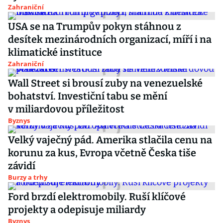
Zahraniční
USA se na Trumpův pokyn stáhnou z
desítek mezinárodních organizací, míří i na
klimatické instituce
Zahraniční
Wall Street si brousí zuby na venezuelské
bohatství. Investiční tabu se mění
v miliardovou příležitost
Byznys
Velký vaječný pád. Amerika stlačila cenu na
korunu za kus, Evropa včetně Česka tiše
závidí
Burzy a trhy
Ford brzdí elektromobily. Ruší klíčové
projekty a odepisuje miliardy
Byznys