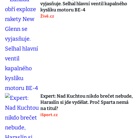
vyjasňuje. Selhal hlavní ventil kapalného
kyslíku motoru BE-4
Živě.cz
Expert: Nad Kuchtou nikdo brečet nebude,
Haraslín si jde vydělat. Proč Sparta nemá
na titul?
iSport.cz