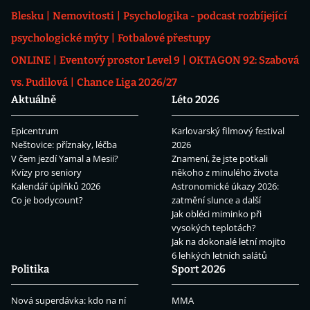
Blesku
Nemovitosti
Psychologika - podcast rozbíjející
psychologické mýty
Fotbalové přestupy
ONLINE
Eventový prostor Level 9
OKTAGON 92: Szabová
vs. Pudilová
Chance Liga 2026/27
Aktuálně
Léto 2026
Epicentrum
Karlovarský filmový festival
Neštovice: příznaky, léčba
2026
V čem jezdí Yamal a Mesii?
Znamení, že jste potkali
Kvízy pro seniory
někoho z minulého života
Kalendář úplňků 2026
Astronomické úkazy 2026:
Co je bodycount?
zatmění slunce a další
Jak obléci miminko při
vysokých teplotách?
Jak na dokonalé letní mojito
6 lehkých letních salátů
Politika
Sport 2026
Nová superdávka: kdo na ní
MMA