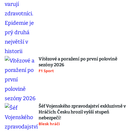
Vítězové a poražení po první polovině
sezóny 2026
F1 Sport
Šéf Vojenského zpravodajství exkluzivně v
Hráčích: Česku hrozil vyšší stupeň
nebezpečí!
Blesk hráči