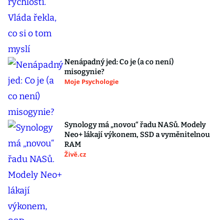
Nenápadný jed: Co je (a co není)
misogynie?
Moje Psychologie
Synology má „novou“ řadu NASů. Modely
Neo+ lákají výkonem, SSD a vyměnitelnou
RAM
Živě.cz