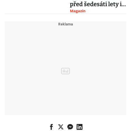
před šedesáti lety i
Češi
Magazín