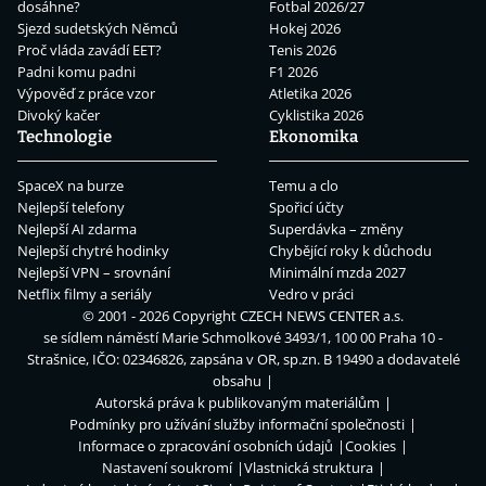
dosáhne?
Fotbal 2026/27
Sjezd sudetských Němců
Hokej 2026
Proč vláda zavádí EET?
Tenis 2026
Padni komu padni
F1 2026
Výpověď z práce vzor
Atletika 2026
Divoký kačer
Cyklistika 2026
Technologie
Ekonomika
SpaceX na burze
Temu a clo
Nejlepší telefony
Spořicí účty
Nejlepší AI zdarma
Superdávka – změny
Nejlepší chytré hodinky
Chybějící roky k důchodu
Nejlepší VPN – srovnání
Minimální mzda 2027
Netflix filmy a seriály
Vedro v práci
© 2001 - 2026 Copyright
CZECH NEWS CENTER a.s.
se sídlem náměstí Marie Schmolkové 3493/1, 100 00 Praha 10 -
Strašnice, IČO: 02346826, zapsána v OR, sp.zn. B 19490 a dodavatelé
obsahu
Autorská práva k publikovaným materiálům
Podmínky pro užívání služby informační společnosti
Informace o zpracování osobních údajů
Cookies
Nastavení soukromí
Vlastnická struktura