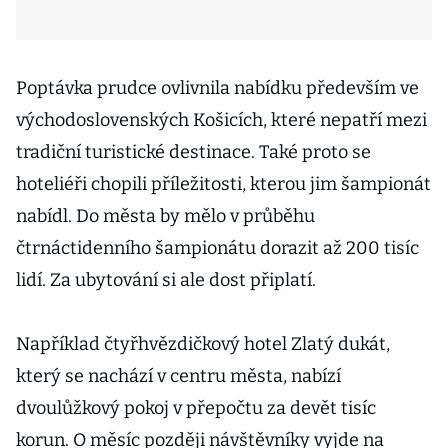
Poptávka prudce ovlivnila nabídku především ve
východoslovenských Košicích, které nepatří mezi
tradiční turistické destinace. Také proto se
hoteliéři chopili příležitosti, kterou jim šampionát
nabídl. Do města by mělo v průběhu
čtrnáctidenního šampionátu dorazit až 200 tisíc
lidí. Za ubytování si ale dost připlatí.
Například čtyřhvězdičkový hotel Zlatý dukát,
který se nachází v centru města, nabízí
dvoulůžkový pokoj v přepočtu za devět tisíc
korun. O měsíc později návštěvníky vyjde na