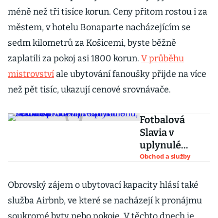
méně než tři tisíce korun. Ceny přitom rostou i za
městem, v hotelu Bonaparte nacházejícím se
sedm kilometrů za Košicemi, byste běžně
zaplatili za pokoj asi 1800 korun.
V průběhu
mistrovství
ale ubytování fanoušky přijde na více
než pět tisíc, ukazují cenové srovnávače.
Fotbalová
Slavia v
uplynulé
sezóně
Obchod a služby
prodělala 366
milionů,
Obrovský zájem o ubytovací kapacity hlásí také
hodnota kádru
služba Airbnb, ve které se nacházejí k pronájmu
přesáhla
soukromé byty nebo pokoje. V těchto dnech je