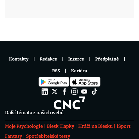
Kontakty
Redakce
Inzerce
Předplatné
RSS
Kariéra
Další témata z našich webů
Moje Psychologie
Blesk Tlapky
Hráči na Blesku
iSport
Fantasy
Spotřebitelské testy