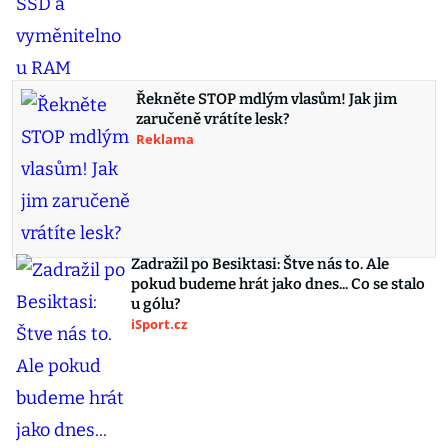
Řekněte STOP mdlým vlasům! Jak jim
zaručeně vrátíte lesk?
Reklama
Zadražil po Besiktasi: Štve nás to. Ale
pokud budeme hrát jako dnes... Co se stalo
u gólu?
iSport.cz