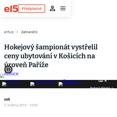
Předplatné
e15.cz
Zahraniční
Hokejový šampionát vystřelil
ceny ubytování v Košicích na
úroveň Paříže
4
Fotogalerie
mit
5. května 2019
·
10:00