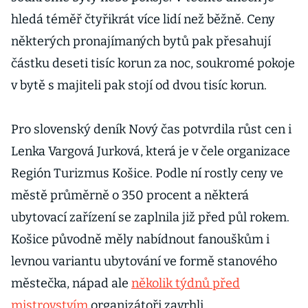
miliardu
hledá téměř čtyřikrát více lidí než běžně. Ceny
některých pronajímaných bytů pak přesahují
částku deseti tisíc korun za noc, soukromé pokoje
v bytě s majiteli pak stojí od dvou tisíc korun.
Pro slovenský deník Nový čas potvrdila růst cen i
Lenka Vargová Jurková, která je v čele organizace
Región Turizmus Košice. Podle ní rostly ceny ve
městě průměrně o 350 procent a některá
ubytovací zařízení se zaplnila již před půl rokem.
Košice původně měly nabídnout fanouškům i
levnou variantu ubytování ve formě stanového
městečka, nápad ale
několik týdnů před
mistrovstvím
organizátoři zavrhli.