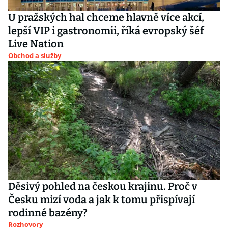
U pražských hal chceme hlavně více akcí,
lepší VIP i gastronomii, říká evropský šéf
Live Nation
Obchod a služby
Děsivý pohled na českou krajinu. Proč v
Česku mizí voda a jak k tomu přispívají
rodinné bazény?
Rozhovory