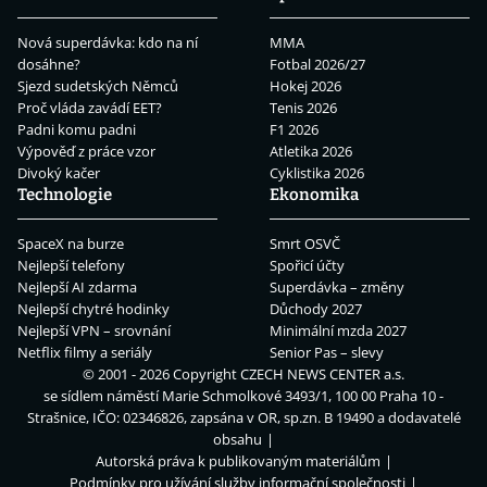
Nová superdávka: kdo na ní
MMA
dosáhne?
Fotbal 2026/27
Sjezd sudetských Němců
Hokej 2026
Proč vláda zavádí EET?
Tenis 2026
Padni komu padni
F1 2026
Výpověď z práce vzor
Atletika 2026
Divoký kačer
Cyklistika 2026
Technologie
Ekonomika
SpaceX na burze
Smrt OSVČ
Nejlepší telefony
Spořicí účty
Nejlepší AI zdarma
Superdávka – změny
Nejlepší chytré hodinky
Důchody 2027
Nejlepší VPN – srovnání
Minimální mzda 2027
Netflix filmy a seriály
Senior Pas – slevy
© 2001 - 2026 Copyright
CZECH NEWS CENTER a.s.
se sídlem náměstí Marie Schmolkové 3493/1, 100 00 Praha 10 -
Strašnice, IČO: 02346826, zapsána v OR, sp.zn. B 19490 a dodavatelé
obsahu
Autorská práva k publikovaným materiálům
Podmínky pro užívání služby informační společnosti