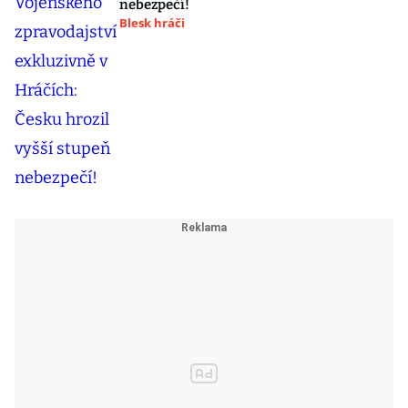
nebezpečí!
Blesk hráči