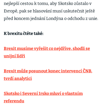
nejlepší cestou k tomu, aby Skotsko zůstalo v
Evropě, pak se hlasování musí uskutečnit ještě
před koncem jednání Londýna o odchodu z unie.
K brexitu čtěte také:
Brexit musíme vyřešit co nejdříve, shodli se
unijní lídři
Brexit může posunout konec intervencí ČNB,
tvrdí analytici
Skotsko i Severní Irsko mluví o vlastním
referendu