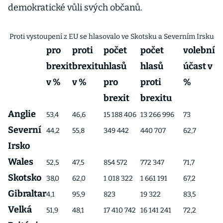
demokratické vůli svých občanů.
Proti vystoupení z EU se hlasovalo ve Skotsku a Severním Irsku
pro
proti
počet
počet
volební
brexit
brexitu
hlasů
hlasů
účast v
v %
v %
pro
proti
%
brexit
brexitu
Anglie
53,4
46,6
15 188 406
13 266 996
73
Severní
44,2
55,8
349 442
440 707
62,7
Irsko
Wales
52,5
47,5
854 572
772 347
71,7
Skotsko
38,0
62,0
1 018 322
1 661 191
67,2
Gibraltar
4,1
95,9
823
19 322
83,5
Velká
51,9
48,1
17 410 742
16 141 241
72,2