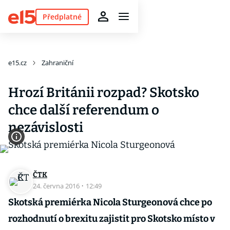
Předplatné
e15.cz
Zahraniční
Hrozí Británii rozpad? Skotsko
chce další referendum o
nezávislosti
ČTK
24. června 2016
·
12:49
Skotská premiérka Nicola Sturgeonová chce po
rozhodnutí o brexitu zajistit pro Skotsko místo v