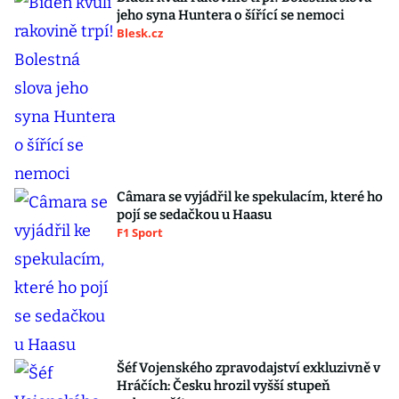
jeho syna Huntera o šířící se nemoci
Blesk.cz
Câmara se vyjádřil ke spekulacím, které ho
pojí se sedačkou u Haasu
F1 Sport
Šéf Vojenského zpravodajství exkluzivně v
Hráčích: Česku hrozil vyšší stupeň