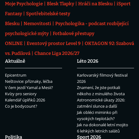
Moje Psychologie
Blesk Tlapky
Hráči na Blesku
iSport
Fantasy
Spotřebitelské testy
Blesku
Nemovitosti
Psychologika - podcast rozbíjející
psychologické mýty
Fotbalové přestupy
ONLINE
Eventový prostor Level 9
OKTAGON 92: Szabová
vs. Pudilová
Chance Liga 2026/27
Aktuálně
Léto 2026
Epicentrum
Karlovarský filmový festival
Neštovice: příznaky, léčba
2026
V čem jezdí Yamal a Mesii?
Znamení, že jste potkali
Kvízy pro seniory
někoho z minulého života
Kalendář úplňků 2026
Astronomické úkazy 2026:
Co je bodycount?
zatmění slunce a další
Jak obléci miminko při
vysokých teplotách?
Jak na dokonalé letní mojito
6 lehkých letních salátů
Politika
Sport 2026