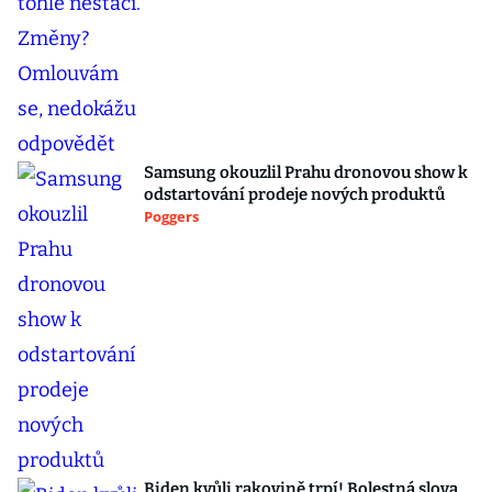
Samsung okouzlil Prahu dronovou show k
odstartování prodeje nových produktů
Poggers
Biden kvůli rakovině trpí! Bolestná slova