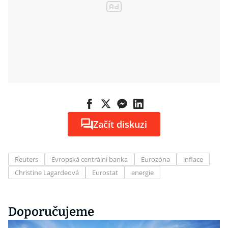
Začít diskuzi
Reuters
Evropská centrální banka
Eurozóna
inflace
Christine Lagardeová
Eurostat
energie
Doporučujeme