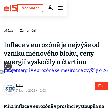
Předplatné
e15.cz
Zahraniční
Inflace v eurozóně je nejvýše od
vzniku měnového bloku, ceny
energií vyskočily o čtvrtinu
ČTK
0
7. ledna 2022
·
12:03
Míra inflace v eurozóně v prosinci vystoupila na