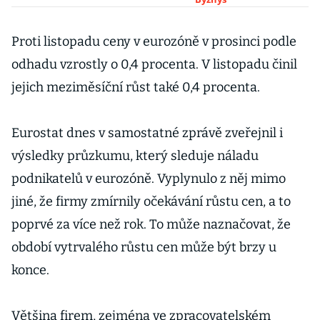
množství
zákazníků. I
kvůli zdražování
Proti listopadu ceny v eurozóně v prosinci podle
odhadu vzrostly o 0,4 procenta. V listopadu činil
jejich meziměsíční růst také 0,4 procenta.
Eurostat dnes v samostatné zprávě zveřejnil i
výsledky průzkumu, který sleduje náladu
podnikatelů v eurozóně. Vyplynulo z něj mimo
jiné, že firmy zmírnily očekávání růstu cen, a to
poprvé za více než rok. To může naznačovat, že
období vytrvalého růstu cen může být brzy u
konce.
Většina firem, zejména ve zpracovatelském