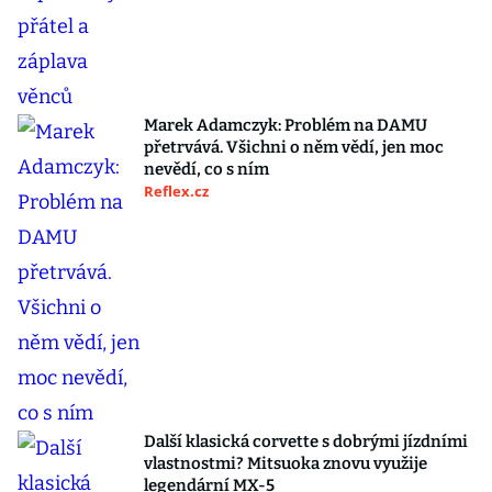
Marek Adamczyk: Problém na DAMU
přetrvává. Všichni o něm vědí, jen moc
nevědí, co s ním
Reflex.cz
Další klasická corvette s dobrými jízdními
vlastnostmi? Mitsuoka znovu využije
legendární MX-5