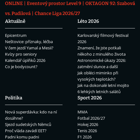
ONLINE
Eventový prostor Level 9
OKTAGON 92: Szabová
vs. Pudilová
Chance Liga 2026/27
Aktuálně
Léto 2026
Epicentrum
Karlovarský filmový festival
Neštovice: příznaky, léčba
2026
V čem jezdí Yamal a Mesii?
Znamení, že jste potkali
Kvízy pro seniory
někoho z minulého života
Kalendář úplňků 2026
Astronomické úkazy 2026:
Co je bodycount?
zatmění slunce a další
Jak obléci miminko při
vysokých teplotách?
Jak na dokonalé letní mojito
6 lehkých letních salátů
Politika
Sport 2026
Nová superdávka: kdo na ní
MMA
dosáhne?
Fotbal 2026/27
Sjezd sudetských Němců
Hokej 2026
Proč vláda zavádí EET?
Tenis 2026
Padni komu padni
F1 2026