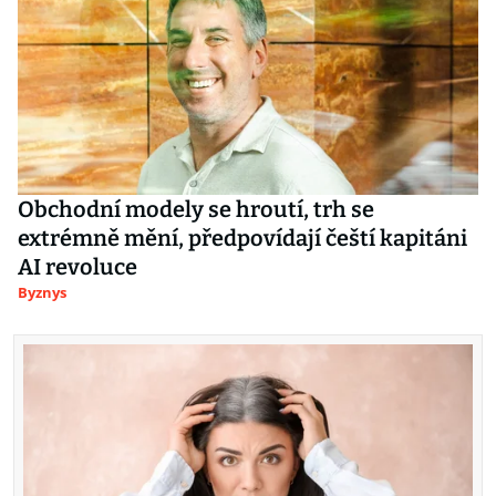
Obchodní modely se hroutí, trh se
extrémně mění, předpovídají čeští kapitáni
AI revoluce
Byznys