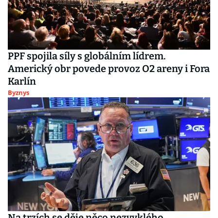
PPF spojila síly s globálním lídrem.
Americký obr povede provoz O2 areny i Fora
Karlín
Byznys
Na trzích se děje něco nezvyklého.