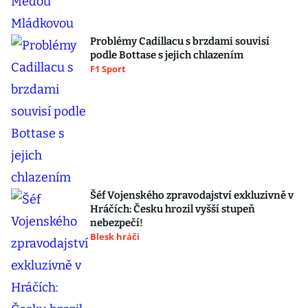
Problémy Cadillacu s brzdami souvisí
podle Bottase s jejich chlazením
F1 Sport
Šéf Vojenského zpravodajství exkluzivně v
Hráčích: Česku hrozil vyšší stupeň
nebezpečí!
Blesk hráči