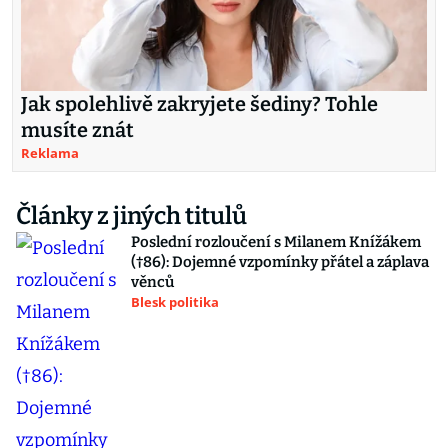
Jak spolehlivě zakryjete šediny? Tohle
musíte znát
Reklama
Články z jiných titulů
Poslední rozloučení s Milanem Knížákem
(†86): Dojemné vzpomínky přátel a záplava
věnců
Blesk politika