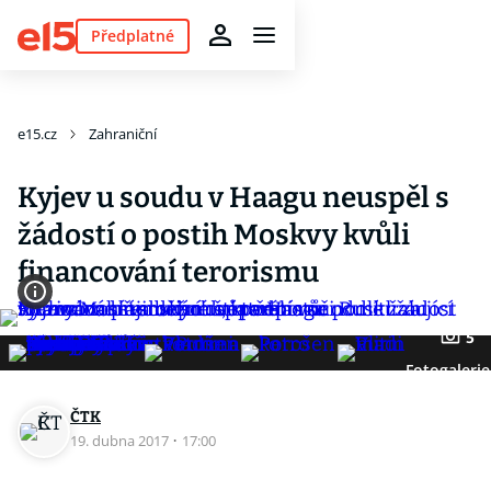
Předplatné
e15.cz
Zahraniční
Kyjev u soudu v Haagu neuspěl s
žádostí o postih Moskvy kvůli
financování terorismu
5
Fotogalerie
ČTK
19. dubna 2017
·
17:00