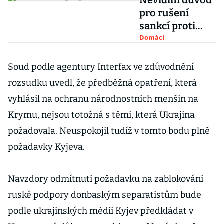
Nevidím důvod
pro rušení
sankcí proti
Rusku, říká
Domácí
prezidentský
kandidát Jiří
Soud podle agentury Interfax ve zdůvodnění
Drahoš
rozsudku uvedl, že předběžná opatření, která
vyhlásil na ochranu národnostních menšin na
Krymu, nejsou totožná s těmi, která Ukrajina
požadovala. Neuspokojil tudíž v tomto bodu plně
požadavky Kyjeva.
Navzdory odmítnutí požadavku na zablokování
ruské podpory donbaským separatistům bude
podle ukrajinských médií Kyjev předkládat v