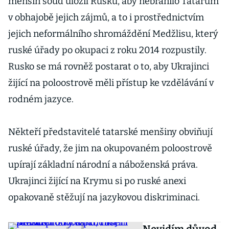
menšin soud uložil Rusku, aby nebránilo Tatarům
v obhajobě jejich zájmů, a to i prostřednictvím
jejich neformálního shromáždění Medžlisu, který
ruské úřady po okupaci z roku 2014 rozpustily.
Rusko se má rovněž postarat o to, aby Ukrajinci
žijící na poloostrově měli přístup ke vzdělávání v
rodném jazyce.
Někteří představitelé tatarské menšiny obviňují
ruské úřady, že jim na okupovaném poloostrově
upírají základní národní a náboženská práva.
Ukrajinci žijící na Krymu si po ruské anexi
opakovaně stěžují na jazykovou diskriminaci.