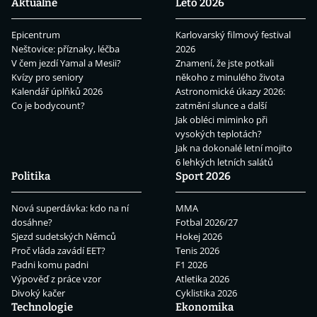
Aktuálně
Léto 2026
Epicentrum
Karlovarský filmový festival
Neštovice: příznaky, léčba
2026
V čem jezdí Yamal a Mesii?
Znamení, že jste potkali
Kvízy pro seniory
někoho z minulého života
Kalendář úplňků 2026
Astronomické úkazy 2026:
Co je bodycount?
zatmění slunce a další
Jak obléci miminko při
vysokých teplotách?
Jak na dokonalé letní mojito
6 lehkých letních salátů
Politika
Sport 2026
Nová superdávka: kdo na ní
MMA
dosáhne?
Fotbal 2026/27
Sjezd sudetských Němců
Hokej 2026
Proč vláda zavádí EET?
Tenis 2026
Padni komu padni
F1 2026
Výpověď z práce vzor
Atletika 2026
Divoký kačer
Cyklistika 2026
Technologie
Ekonomika