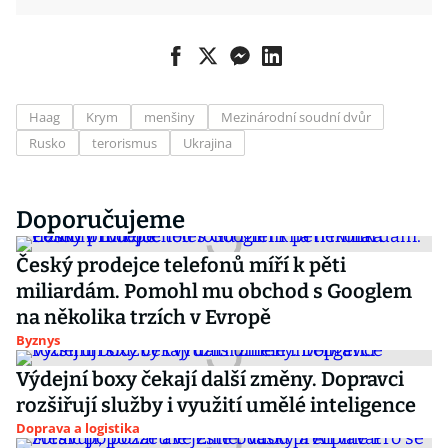
Haag
Krym
menšiny
Mezinárodní soudní dvůr
Rusko
terorismus
Ukrajina
Doporučujeme
Český prodejce telefonů míří k pěti
miliardám. Pomohl mu obchod s Googlem
na několika trzích v Evropě
Byznys
Výdejní boxy čekají další změny. Dopravci
rozšiřují služby i využití umělé inteligence
Doprava a logistika