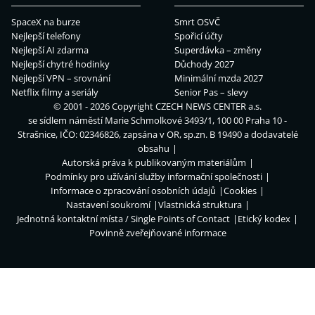
SpaceX na burze
Smrt OSVČ
Nejlepší telefony
Spořicí účty
Nejlepší AI zdarma
Superdávka – změny
Nejlepší chytré hodinky
Důchody 2027
Nejlepší VPN – srovnání
Minimální mzda 2027
Netflix filmy a seriály
Senior Pas – slevy
© 2001 - 2026 Copyright
CZECH NEWS CENTER a.s.
se sídlem náměstí Marie Schmolkové 3493/1, 100 00 Praha 10 -
Strašnice, IČO: 02346826, zapsána v OR, sp.zn. B 19490 a dodavatelé
obsahu
Autorská práva k publikovaným materiálům
Podmínky pro užívání služby informační společnosti
Informace o zpracování osobních údajů
Cookies
Nastavení soukromí
Vlastnická struktura
Jednotná kontaktní místa / Single Points of Contact
Etický kodex
Povinně zveřejňované informace