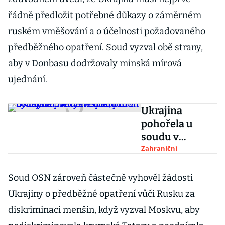
řádně předložit potřebné důkazy o záměrném
ruském vměšování a o účelnosti požadovaného
předběžného opatření. Soud vyzval obě strany,
aby v Donbasu dodržovaly minská mírová
ujednání.
Ukrajina
pohořela u
soudu v
Londýně.
Zahraniční
Nevysvětlila,
proč by Rusku
Soud OSN zároveň částečně vyhověl žádosti
neměla splatit
Ukrajiny o předběžné opatření vůči Rusku za
dluh
diskriminaci menšin, když vyzval Moskvu, aby