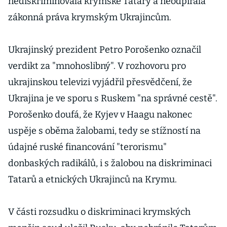
nediskriminovala krymské Tatary a neodpírala
zákonná práva krymským Ukrajincům.
Ukrajinský prezident Petro Porošenko označil
verdikt za "mnohoslibný". V rozhovoru pro
ukrajinskou televizi vyjádřil přesvědčení, že
Ukrajina je ve sporu s Ruskem "na správné cestě".
Porošenko doufá, že Kyjev v Haagu nakonec
uspěje s oběma žalobami, tedy se stížností na
údajné ruské financování "terorismu"
donbaských radikálů, i s žalobou na diskriminaci
Tatarů a etnických Ukrajinců na Krymu.
V části rozsudku o diskriminaci krymských