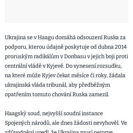
Ukrajina se v Haagu domáhá odsouzení Ruska za
podporu, kterou údajně poskytuje od dubna 2014
proruským radikálům v Donbasu v jejich boji proti
centrální vládě v Kyjevě. Do vynesení rozsudku,
na které může Kyjev čekat měsíce či roky, žádala
ukrajinská vláda tribunál, aby předběžným
opatřením tomuto chování Ruska zamezil.
Haagský soud, nejvyšší soudní instance
Spojených národů, ale dnes žádosti nevyhověl. Ve
zdůvodnění uvedl, že Ukrajina musí nejprve