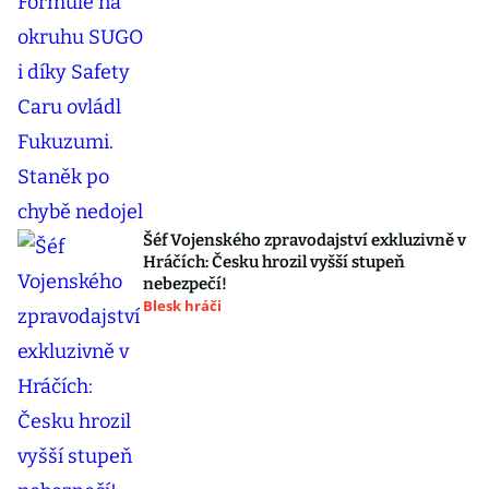
Šéf Vojenského zpravodajství exkluzivně v
Hráčích: Česku hrozil vyšší stupeň
nebezpečí!
Blesk hráči