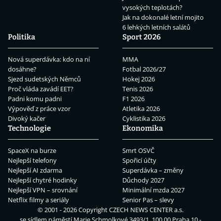
vysokých teplotách?
Jak na dokonalé letní mojito
6 lehkých letních salátů
Politika
Sport 2026
Nová superdávka: kdo na ní
MMA
dosáhne?
Fotbal 2026/27
Sjezd sudetských Němců
Hokej 2026
Proč vláda zavádí EET?
Tenis 2026
Padni komu padni
F1 2026
Výpověď z práce vzor
Atletika 2026
Divoký kačer
Cyklistika 2026
Technologie
Ekonomika
SpaceX na burze
Smrt OSVČ
Nejlepší telefony
Spořicí účty
Nejlepší AI zdarma
Superdávka – změny
Nejlepší chytré hodinky
Důchody 2027
Nejlepší VPN – srovnání
Minimální mzda 2027
Netflix filmy a seriály
Senior Pas – slevy
© 2001 - 2026 Copyright
CZECH NEWS CENTER a.s.
se sídlem náměstí Marie Schmolkové 3493/1, 100 00 Praha 10 -