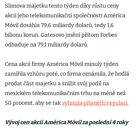
Slimova majetku tento týden díky růstu ceny
akcií jeho telekomunikační společnosti América
Móvil dosáhla 79,6 miliardy dolarů, tedy 1,6
bilionu korun. Gatesovo jmění přitom Forbes
odhaduje na 79,1 miliardy dolarů.
Cena akcií firmy América Móvil minulý týden
zamířila vzhůru poté, co firma oznámila, že hodlá
prodat část majetku a snížit svůj podíl na
mexickém telekomunikačním trhu na méně než
50 procent, aby se tak
vyhnula přísnější regulaci
.
Vývoj cen akcií América Móvil za poslední 4 roky