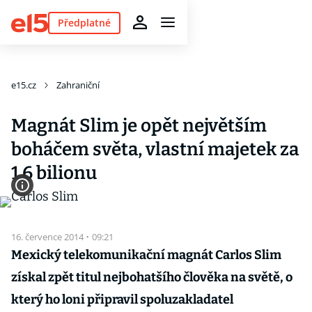
Předplatné
e15.cz
Zahraniční
Magnát Slim je opět největším
boháčem světa, vlastní majetek za
1,6 bilionu
16. července 2014
·
09:21
Mexický telekomunikační magnát Carlos Slim
získal zpět titul nejbohatšího člověka na světě, o
který ho loni připravil spoluzakladatel