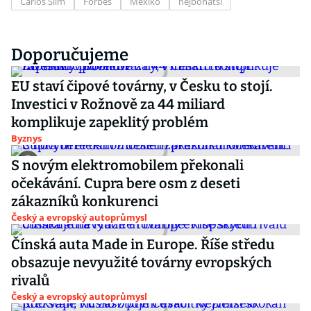
Carlos Slim
Forbes
Mexiko
nejbohatší
Doporučujeme
EU staví čipové továrny, v Česku to stojí.
Investici v Rožnově za 44 miliard
komplikuje zapeklitý problém
Byznys
S novým elektromobilem překonali
očekávání. Cupra bere osm z deseti
zákazníků konkurenci
Český a evropský autoprůmysl
Čínská auta Made in Europe. Říše středu
obsazuje nevyužité továrny evropských
rivalů
Český a evropský autoprůmysl