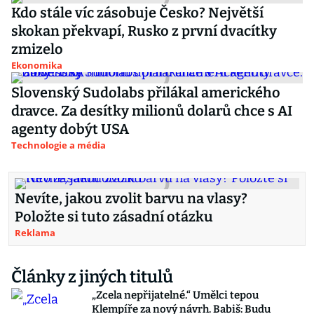
Kdo stále víc zásobuje Česko? Největší
skokan překvapí, Rusko z první dvacítky
zmizelo
Ekonomika
Slovenský Sudolabs přilákal amerického
dravce. Za desítky milionů dolarů chce s AI
agenty dobýt USA
Technologie a média
Nevíte, jakou zvolit barvu na vlasy?
Položte si tuto zásadní otázku
Reklama
Články z jiných titulů
„Zcela nepřijatelné.“ Umělci tepou
Klempíře za nový návrh. Babiš: Budu