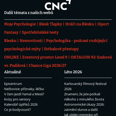
Další témata z našich webů
Moje Psychologie
Blesk Tlapky
Hráči na Blesku
iSport
Fantasy
Spotřebitelské testy
Blesku
Nemovitosti
Psychologika - podcast rozbíjející
psychologické mýty
Fotbalové přestupy
ONLINE
Eventový prostor Level 9
OKTAGON 92: Szabová
vs. Pudilová
Chance Liga 2026/27
Aktuálně
Léto 2026
Epicentrum
Karlovarský filmový festival
Neštovice: příznaky, léčba
2026
V čem jezdí Yamal a Mesii?
Znamení, že jste potkali
Kvízy pro seniory
někoho z minulého života
Kalendář úplňků 2026
Astronomické úkazy 2026:
Co je bodycount?
zatmění slunce a další
Jak obléci miminko při