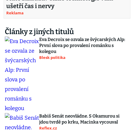
ušetří čas i nervy
Reklama
Články z jiných titulů
Eva Decroix se ozvala ze švýcarských Alp:
První slova po provalení románku s
kolegou
Blesk politika
Babiš Senát neovládne. S Okamurou si
jdou tvrdě po krku, Macinka vycouval
Reflex.cz