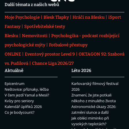
Další témata z našich webů
Moje Psychologie
Blesk Tlapky
Hráči na Blesku
iSport
Fantasy
Spotřebitelské testy
Blesku
Nemovitosti
Psychologika - podcast rozbíjející
psychologické mýty
Fotbalové přestupy
ONLINE
Eventový prostor Level 9
OKTAGON 92: Szabová
vs. Pudilová
Chance Liga 2026/27
Aktuálně
Léto 2026
Epicentrum
Karlovarský filmový festival
Neštovice: příznaky, léčba
2026
V čem jezdí Yamal a Mesii?
Znamení, že jste potkali
Kvízy pro seniory
někoho z minulého života
Kalendář úplňků 2026
Astronomické úkazy 2026:
Co je bodycount?
zatmění slunce a další
Jak obléci miminko při
vysokých teplotách?