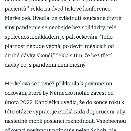
pacientů," řekla na úvod tiskové konference
Merkelová. Uvedla, že zvládnutí současné čtvrté
vlny pandemie se neobejde bez solidarity celé
společnosti, základem je pak očkování. "Jeho
platnost nebude věčná, po devíti měsících od
druhé dávky skončí," řekla s tím, že bez třetí
dávky boj s pandemií není možný.
Merkelová se rovněž přiklonila k povinnému
očkování, které by Německo mohlo zavést od
února 2022. Kancléřka uvedla, že do konce roku k
této otázce vypracuje etická rada doporučení, aby
následně mohli poslanci rozhodnout. Všeobecnou
očkovací povinnost požaduje nejen Scholz, ale