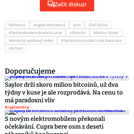
Začít diskuzi
Německo
Angela Merkelová
kino
Olaf Scholz
Křesťanskodemokratická unie
očkování
Markus Söder
Německý spolkový sněm
Křesťansko-sociální unie Bavorska
obchod
Doporučujeme
Saylor drží skoro milion bitcoinů, už dva
týdny v kuse je ale rozprodává. Na cenu to
má paradoxní vliv
Kryptoměny
S novým elektromobilem překonali
očekávání. Cupra bere osm z deseti