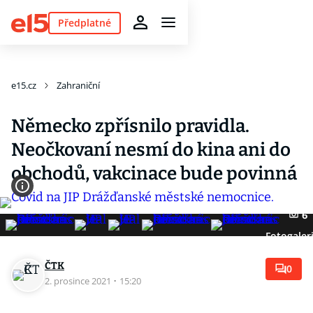
Předplatné
e15.cz
Zahraniční
Německo zpřísnilo pravidla.
Neočkovaní nesmí do kina ani do
obchodů, vakcinace bude povinná
6
Fotogaler
ČTK
0
2. prosince 2021
·
15:20