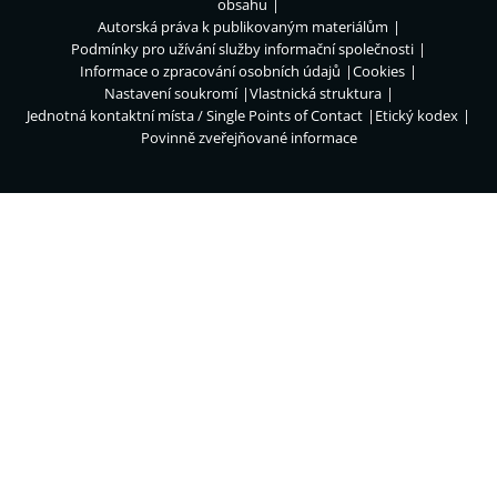
obsahu
Autorská práva k publikovaným materiálům
Podmínky pro užívání služby informační společnosti
Informace o zpracování osobních údajů
Cookies
Nastavení soukromí
Vlastnická struktura
Jednotná kontaktní místa / Single Points of Contact
Etický kodex
Povinně zveřejňované informace