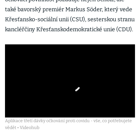
také bavorský premiér Markus Söder, který vede
Křesťansko-sociální unii (CSU), sesterskou stranu
kancléřčiny Křesťanskodemokratické unie (CDU).
Aplikace třetí dávky očkování proti covidu - vše, co potřebujete
vědět • Videohub