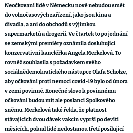
Neočkovaní lidé v Německu nově nebudou smět
do volnočasových zařízení, jako jsou kina a
divadla, a ani do obchodů s výjimkou
supermarketů a drogerií. Ve čtvrtek to po jednání
se zemskými premiéry oznámila dosluhující
konzervativní kancléřka Angela Merkelová. To
rovněž souhlasila s požadavkem svého
sociálnědemokratického nástupce Olafa Scholze,
aby očkování proti nemoci covid-19 bylo od února
v zemi povinné. Konečné slovo k povinnému
očkování budou mít ale poslanci Spolkového
sněmu. Merkelová také řekla, že platnost
stávajících dvou dávek vakcín vyprší po devíti
měsících, pokud lidé nedostanou třetí posilující