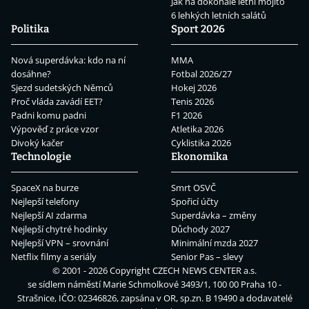
Jak na dokonalé letní mojito
6 lehkých letních salátů
Politika
Sport 2026
Nová superdávka: kdo na ní
MMA
dosáhne?
Fotbal 2026/27
Sjezd sudetských Němců
Hokej 2026
Proč vláda zavádí EET?
Tenis 2026
Padni komu padni
F1 2026
Výpověď z práce vzor
Atletika 2026
Divoký kačer
Cyklistika 2026
Technologie
Ekonomika
SpaceX na burze
Smrt OSVČ
Nejlepší telefony
Spořicí účty
Nejlepší AI zdarma
Superdávka – změny
Nejlepší chytré hodinky
Důchody 2027
Nejlepší VPN – srovnání
Minimální mzda 2027
Netflix filmy a seriály
Senior Pas – slevy
© 2001 - 2026 Copyright
CZECH NEWS CENTER a.s.
se sídlem náměstí Marie Schmolkové 3493/1, 100 00 Praha 10 -
Strašnice, IČO: 02346826, zapsána v OR, sp.zn. B 19490 a dodavatelé