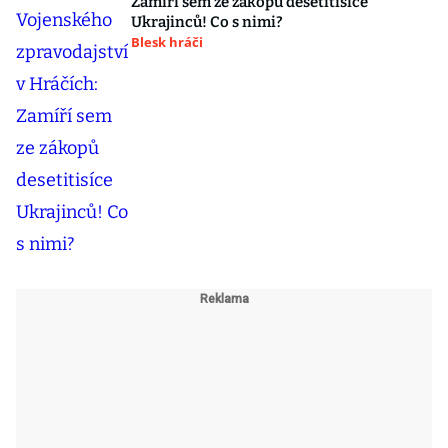
Zamíří sem ze zákopů desetitisíce
Ukrajinců! Co s nimi?
Blesk hráči