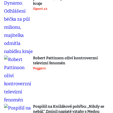
kraje
iSport.cz
Robert Pattinson oživí kontroverzní
televizní fenomén
Poggers
Pospíšil na Knížákově pohřbu: „Nikdy se
nebál.“ Zmínil napjaté vztahy s Medou