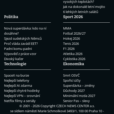
vysokých teplotách?
Jak na dokonalé letní mojito
6 lehkých letních salátů
Politika
Sport 2026
Nová superdávka: kdo na ní
MMA
dosáhne?
Fotbal 2026/27
Sjezd sudetských Němců
Hokej 2026
Proč vláda zavádí EET?
Tenis 2026
Padni komu padni
F1 2026
Výpověď z práce vzor
Atletika 2026
Divoký kačer
Cyklistika 2026
Technologie
Ekonomika
SpaceX na burze
Smrt OSVČ
Nejlepší telefony
Spořicí účty
Nejlepší AI zdarma
Superdávka – změny
Nejlepší chytré hodinky
Důchody 2027
Nejlepší VPN – srovnání
Minimální mzda 2027
Netflix filmy a seriály
Senior Pas – slevy
© 2001 - 2026 Copyright
CZECH NEWS CENTER a.s.
se sídlem náměstí Marie Schmolkové 3493/1, 100 00 Praha 10 -