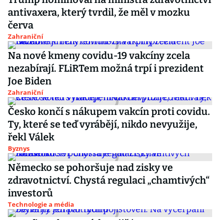
antivaxera, který tvrdil, že měl v mozku
červa
Zahraniční
Na nové kmeny covidu-19 vakcíny zcela
nezabírají. FLiRTem možná trpí i prezident
Joe Biden
Zahraniční
Česko končí s nákupem vakcín proti covidu.
Ty, které se teď vyrábějí, nikdo nevyužije,
řekl Válek
Byznys
Německo se pohoršuje nad zisky ve
zdravotnictví. Chystá regulaci „chamtivých“
investorů
Technologie a média