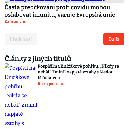
Častá přeočkování proti covidu mohou
oslabovat imunitu, varuje Evropská unie
Zahraniční
Předchozí
Další
Články z jiných titulů
Pospíšil na Knížákově pohřbu: „Nikdy se
nebál.“ Zmínil napjaté vztahy s Medou
Mládkovou
Blesk politika