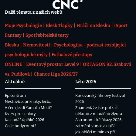
Další témata z našich webů
Moje Psychologie
Blesk Tlapky
Hráči na Blesku
iSport
Fantasy
Spotřebitelské testy
Blesku
Nemovitosti
Psychologika - podcast rozbíjející
psychologické mýty
Fotbalové přestupy
ONLINE
Eventový prostor Level 9
OKTAGON 92: Szabová
vs. Pudilová
Chance Liga 2026/27
Aktuálně
Léto 2026
Epicentrum
Karlovarský filmový festival
Neštovice: příznaky, léčba
2026
V čem jezdí Yamal a Mesii?
Znamení, že jste potkali
Kvízy pro seniory
někoho z minulého života
Kalendář úplňků 2026
Astronomické úkazy 2026:
Co je bodycount?
zatmění slunce a další
Jak obléci miminko při