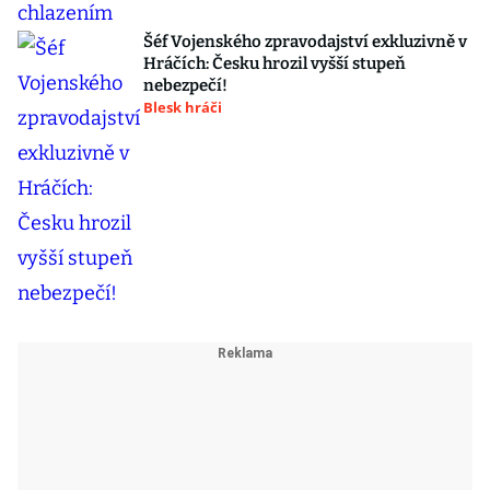
Šéf Vojenského zpravodajství exkluzivně v
Hráčích: Česku hrozil vyšší stupeň
nebezpečí!
Blesk hráči