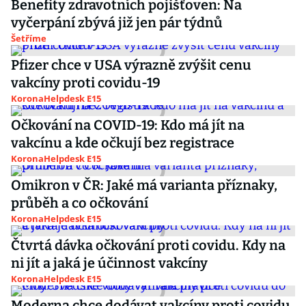
Benefity zdravotních pojišťoven: Na
vyčerpání zbývá již jen pár týdnů
Šetříme
Pfizer chce v USA výrazně zvýšit cenu
vakcíny proti covidu-19
KoronaHelpdesk E15
Očkování na COVID-19: Kdo má jít na
vakcínu a kde očkují bez registrace
KoronaHelpdesk E15
Omikron v ČR: Jaké má varianta příznaky,
průběh a co očkování
KoronaHelpdesk E15
Čtvrtá dávka očkování proti covidu. Kdy na
ni jít a jaká je účinnost vakcíny
KoronaHelpdesk E15
Moderna chce dodávat vakcíny proti covidu