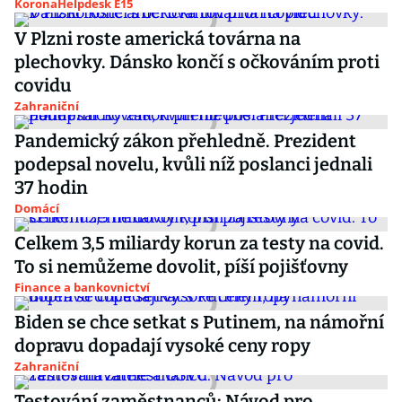
KoronaHelpdesk E15
V Plzni roste americká továrna na
plechovky. Dánsko končí s očkováním proti
covidu
Zahraniční
Pandemický zákon přehledně. Prezident
podepsal novelu, kvůli níž poslanci jednali
37 hodin
Domácí
Celkem 3,5 miliardy korun za testy na covid.
To si nemůžeme dovolit, píší pojišťovny
Finance a bankovnictví
Biden se chce setkat s Putinem, na námořní
dopravu dopadají vysoké ceny ropy
Zahraniční
Testování zaměstnanců: Návod pro