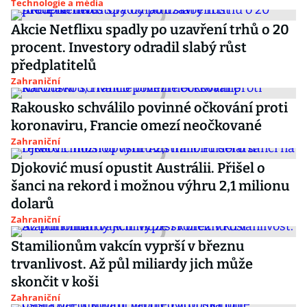
Technologie a média
Akcie Netflixu spadly po uzavření trhů o 20
procent. Investory odradil slabý růst
předplatitelů
Zahraniční
Rakousko schválilo povinné očkování proti
koronaviru, Francie omezí neočkované
Zahraniční
Djoković musí opustit Austrálii. Přišel o
šanci na rekord i možnou výhru 2,1 milionu
dolarů
Zahraniční
Stamilionům vakcín vyprší v březnu
trvanlivost. Až půl miliardy jich může
skončit v koši
Zahraniční