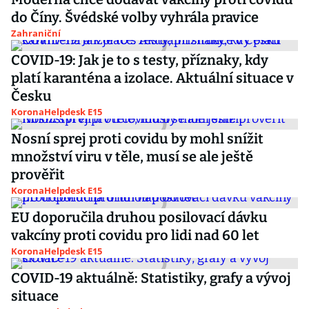
do Číny. Švédské volby vyhrála pravice
Zahraniční
COVID-19: Jak je to s testy, příznaky, kdy
platí karanténa a izolace. Aktuální situace v
Česku
KoronaHelpdesk E15
Nosní sprej proti covidu by mohl snížit
množství viru v těle, musí se ale ještě
prověřit
KoronaHelpdesk E15
EU doporučila druhou posilovací dávku
vakcíny proti covidu pro lidi nad 60 let
KoronaHelpdesk E15
COVID-19 aktuálně: Statistiky, grafy a vývoj
situace