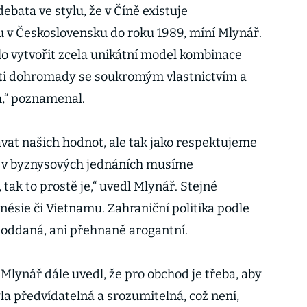
bata ve stylu, že v Číně existuje
 Československu do roku 1989, míní Mlynář.
ilo vytvořit zcela unikátní model kombinace
sti dohromady se soukromým vlastnictvím a
,“ poznamenal.
at našich hodnot, ale tak jako respektujeme
že v byznysových jednáních musíme
tak to prostě je,“ uvedl Mlynář. Stejné
nésie či Vietnamu. Zahraniční politika podle
 oddaná, ani přehnaně arogantní.
Mlynář dále uvedl, že pro obchod je třeba, aby
yla předvídatelná a srozumitelná, což není,