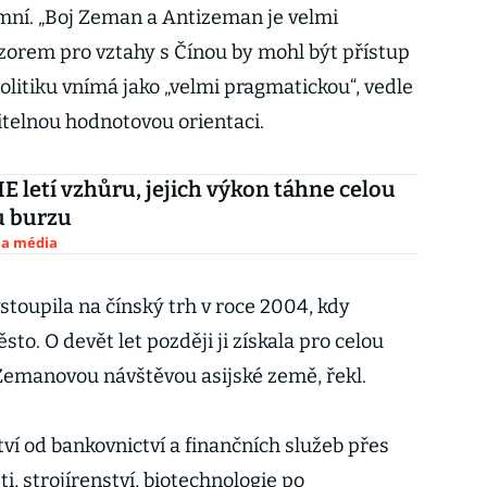
émní. „Boj Zeman a Antizeman je velmi
 vzorem pro vztahy s Čínou by mohl být přístup
litiku vnímá jako „velmi pragmatickou“, vedle
telnou hodnotovou orientaci.
E letí vzhůru, jejich výkon táhne celou
u burzu
 a média
stoupila na čínský trh v roce 2004, kdy
sto. O devět let později ji získala pro celou
Zemanovou návštěvou asijské země, řekl.
ví od bankovnictví a finančních služeb přes
, strojírenství, biotechnologie po