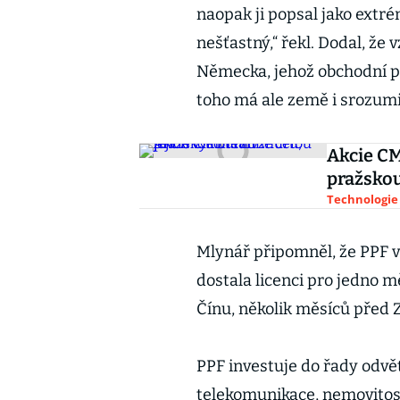
naopak ji popsal jako extr
nešťastný,“ řekl. Dodal, že
Německa, jehož obchodní po
toho má ale země i srozumi
Akcie CM
pražsko
Technologie
Mlynář připomněl, že PPF v
dostala licenci pro jedno mě
Čínu, několik měsíců před 
PPF investuje do řady odvět
telekomunikace, nemovitosti