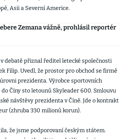
opě, Asii a Severní Americe.
ebere Zemana vážně, prohlásil reportér
debatě přiznal ředitel letecké společnosti
ek Filip. Uvedl, že prostor pro obchod se firmě
 úrovni prezidenta. Výrobce sportovních
t do Číny sto letounů Skyleader 600. Smlouvu
ké návštěvy prezidenta v Číně. Jde o kontrakt
eur (zhruba 330 milionů korun).
cítila, že jsme podporovaní českým státem.