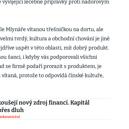
 vyvíjející léčebné přípravky proti nádorovým
e Mlynáře vítanou třešničkou na dortu, ale
 velmi tvrdý, kultura a obchodní chování je jiné
jdříve uspět v této oblasti, mít dobrý produkt.
u šanci, i kdyby vás podporovali všichni
kud se firmě podaří prorazit s produktem, je
vítaná, protože to odpovídá čínské kultuře,
oušejí nový zdroj financí. Kapitál
 přes dluh
ankovnictví