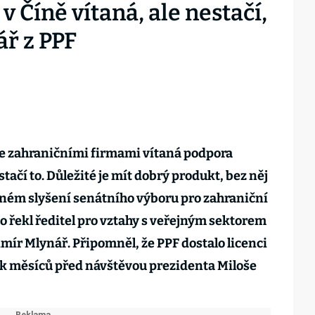
v Číně vítaná, ale nestačí,
ář z PPF
se zahraničními firmami vítaná podpora
tačí to. Důležité je mít dobrý produkt, bez něj
jném slyšení senátního výboru pro zahraniční
o řekl ředitel pro vztahy s veřejným sektorem
mír Mlynář. Připomněl, že PPF dostalo licenci
lik měsíců před návštěvou prezidenta Miloše