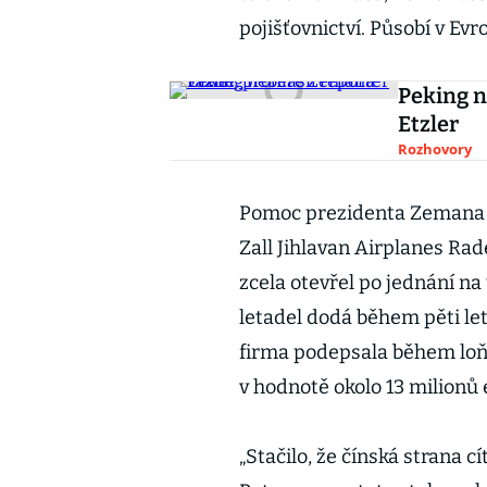
pojišťovnictví. Působí v Evr
Peking n
Etzler
Rozhovory
Pomoc prezidenta Zemana v 
Zall Jihlavan Airplanes Rad
zcela otevřel po jednání na
letadel dodá během pěti le
firma podepsala během loňs
v hodnotě okolo 13 milionů 
„Stačilo, že čínská strana 