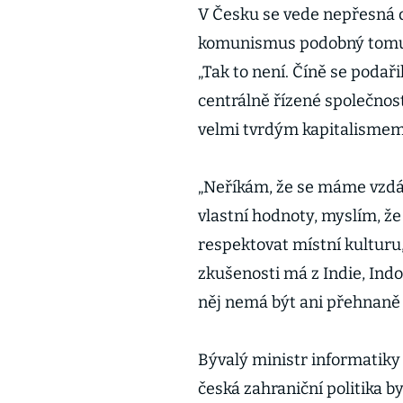
V Česku se vede nepřesná de
komunismus podobný tomu v
„Tak to není. Číně se podař
centrálně řízené společno
velmi tvrdým kapitalismem
„Neříkám, že se máme vzdáv
vlastní hodnoty, myslím, 
respektovat místní kulturu, 
zkušenosti má z Indie, Indo
něj nemá být ani přehnaně
Bývalý ministr informatiky 
česká zahraniční politika b