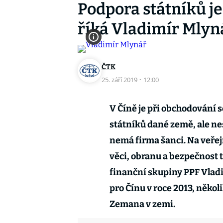
Podpora státníků je 
říká Vladimír Mlyn
ČTK
25. září 2019
·
12:00
V Číně je při obchodování 
státníků dané země, ale nes
nemá firma šanci. Na veře
věci, obranu a bezpečnost t
finanční skupiny PPF Vladi
pro Čínu v roce 2013, něko
Zemana v zemi.