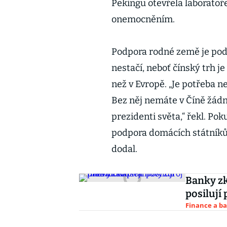
Pekingu otevřela laboratoře
onemocněním.
Podpora rodné země je podl
nestačí, neboť čínský trh je
než v Evropě. „Je potřeba ne
Bez něj nemáte v Číně žádno
prezidenti světa,“ řekl. Po
podpora domácích státníků 
dodal.
Banky zk
posilují
Finance a b