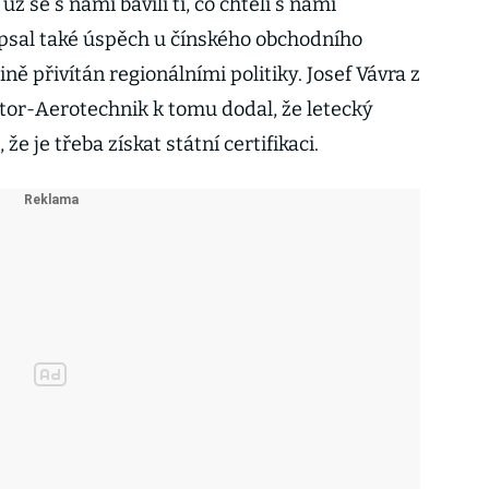
už se s námi bavili ti, co chtěli s námi
Popsal také úspěch u čínského obchodního
ně přivítán regionálními politiky. Josef Vávra z
tor-Aerotechnik k tomu dodal, že letecký
že je třeba získat státní certifikaci.