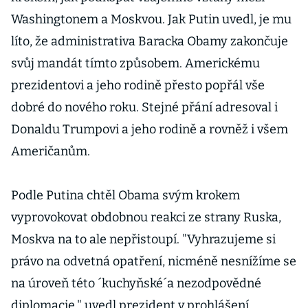
Washingtonem a Moskvou. Jak Putin uvedl, je mu
líto, že administrativa Baracka Obamy zakončuje
svůj mandát tímto způsobem. Americkému
prezidentovi a jeho rodině přesto popřál vše
dobré do nového roku. Stejné přání adresoval i
Donaldu Trumpovi a jeho rodině a rovněž i všem
Američanům.
Podle Putina chtěl Obama svým krokem
vyprovokovat obdobnou reakci ze strany Ruska,
Moskva na to ale nepřistoupí. "Vyhrazujeme si
právo na odvetná opatření, nicméně nesnížíme se
na úroveň této ´kuchyňské´a nezodpovědné
diplomacie," uvedl prezident v prohlášení