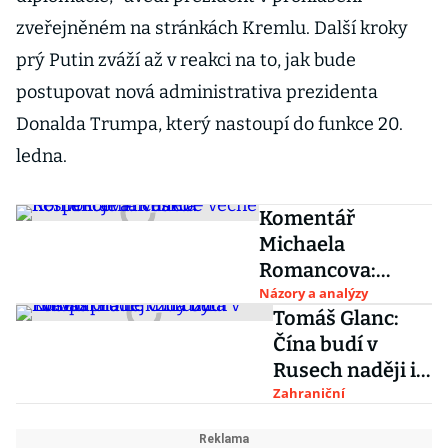
zveřejněném na stránkách Kremlu. Další kroky
prý Putin zváží až v reakci na to, jak bude
postupovat nová administrativa prezidenta
Donalda Trumpa, který nastoupí do funkce 20.
ledna.
Komentář
Michaela
Romancova:
Rusko – věčně
Názory a analýzy
Tomáš Glanc:
nespokojená
Čína budí v
velmoc
Rusech naději i
hrůzu. Hlavní
Zahraniční
pro ně vždy byla