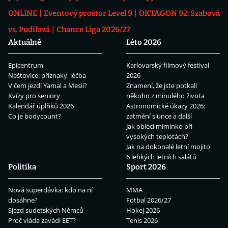
ONLINE
Eventový prostor Level 9
OKTAGON 92: Szabová
vs. Pudilová
Chance Liga 2026/27
Aktuálně
Léto 2026
Epicentrum
Karlovarský filmový festival
Neštovice: příznaky, léčba
2026
V čem jezdí Yamal a Mesii?
Znamení, že jste potkali
Kvízy pro seniory
někoho z minulého života
Kalendář úplňků 2026
Astronomické úkazy 2026:
Co je bodycount?
zatmění slunce a další
Jak obléci miminko při
vysokých teplotách?
Jak na dokonalé letní mojito
6 lehkých letních salátů
Politika
Sport 2026
Nová superdávka: kdo na ní
MMA
dosáhne?
Fotbal 2026/27
Sjezd sudetských Němců
Hokej 2026
Proč vláda zavádí EET?
Tenis 2026