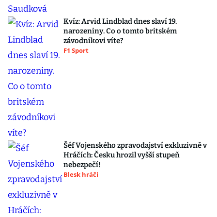
Kvíz: Arvid Lindblad dnes slaví 19.
narozeniny. Co o tomto britském
závodníkovi víte?
F1 Sport
Šéf Vojenského zpravodajství exkluzivně v
Hráčích: Česku hrozil vyšší stupeň
nebezpečí!
Blesk hráči