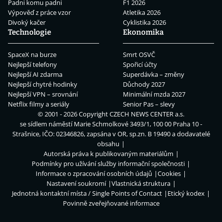
Padni komu padni
F1 2026
Výpověď z práce vzor
Atletika 2026
Divoký kačer
Cyklistika 2026
Technologie
Ekonomika
SpaceX na burze
Smrt OSVČ
Nejlepší telefony
Spořicí účty
Nejlepší AI zdarma
Superdávka – změny
Nejlepší chytré hodinky
Důchody 2027
Nejlepší VPN – srovnání
Minimální mzda 2027
Netflix filmy a seriály
Senior Pas – slevy
© 2001 - 2026 Copyright
CZECH NEWS CENTER a.s.
se sídlem náměstí Marie Schmolkové 3493/1, 100 00 Praha 10 -
Strašnice, IČO: 02346826, zapsána v OR, sp.zn. B 19490 a dodavatelé
obsahu
Autorská práva k publikovaným materiálům
Podmínky pro užívání služby informační společnosti
Informace o zpracování osobních údajů
Cookies
Nastavení soukromí
Vlastnická struktura
Jednotná kontaktní místa / Single Points of Contact
Etický kodex
Povinně zveřejňované informace