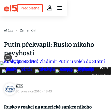
Předplatné
e15.cz
Zahraniční
Putin překvapil: Rusko nikoho
nevyhostí
9
Fotogaleri
ČTK
30. prosince 2016
·
13:43
Rusko v reakci na americké sankce nikoho