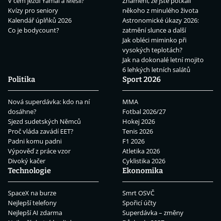
V čem jezdí Yamal a Mesii?
Znamení, že jste potkali
Kvízy pro seniory
někoho z minulého života
Kalendář úplňků 2026
Astronomické úkazy 2026:
Co je bodycount?
zatmění slunce a další
Jak obléci miminko při
vysokých teplotách?
Jak na dokonalé letní mojito
6 lehkých letních salátů
Politika
Sport 2026
Nová superdávka: kdo na ní
MMA
dosáhne?
Fotbal 2026/27
Sjezd sudetských Němců
Hokej 2026
Proč vláda zavádí EET?
Tenis 2026
Padni komu padni
F1 2026
Výpověď z práce vzor
Atletika 2026
Divoký kačer
Cyklistika 2026
Technologie
Ekonomika
SpaceX na burze
Smrt OSVČ
Nejlepší telefony
Spořicí účty
Nejlepší AI zdarma
Superdávka – změny