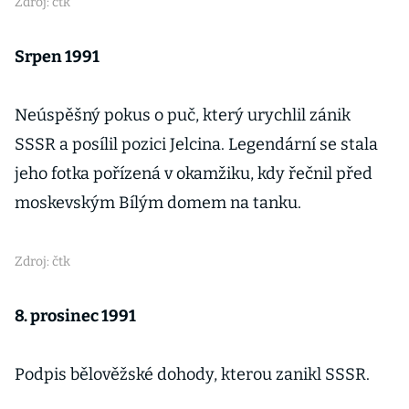
Zdroj: čtk
Srpen 1991
Neúspěšný pokus o puč, který urychlil zánik
SSSR a posílil pozici Jelcina. Legendární se stala
jeho fotka pořízená v okamžiku, kdy řečnil před
moskevským Bílým domem na tanku.
Zdroj: čtk
8. prosinec 1991
Podpis bělověžské dohody, kterou zanikl SSSR.