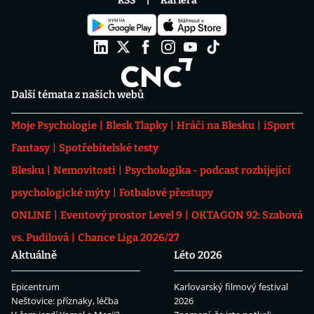
RSS
Kariéra
Další témata z našich webů
Moje Psychologie
Blesk Tlapky
Hráči na Blesku
iSport
Fantasy
Spotřebitelské testy
Blesku
Nemovitosti
Psychologika - podcast rozbíjející
psychologické mýty
Fotbalové přestupy
ONLINE
Eventový prostor Level 9
OKTAGON 92: Szabová
vs. Pudilová
Chance Liga 2026/27
Aktuálně
Léto 2026
Epicentrum
Karlovarský filmový festival
Neštovice: příznaky, léčba
2026