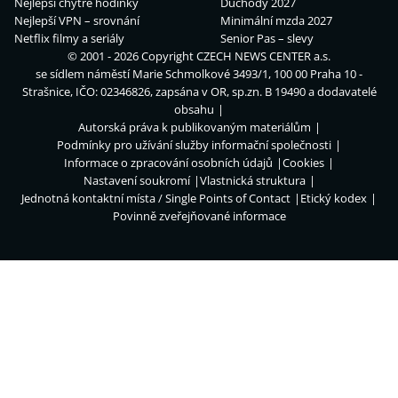
Nejlepší chytré hodinky
Důchody 2027
Nejlepší VPN – srovnání
Minimální mzda 2027
Netflix filmy a seriály
Senior Pas – slevy
© 2001 - 2026 Copyright
CZECH NEWS CENTER a.s.
se sídlem náměstí Marie Schmolkové 3493/1, 100 00 Praha 10 -
Strašnice, IČO: 02346826, zapsána v OR, sp.zn. B 19490 a dodavatelé
obsahu
Autorská práva k publikovaným materiálům
Podmínky pro užívání služby informační společnosti
Informace o zpracování osobních údajů
Cookies
Nastavení soukromí
Vlastnická struktura
Jednotná kontaktní místa / Single Points of Contact
Etický kodex
Povinně zveřejňované informace