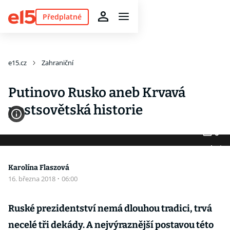
Předplatné
e15.cz
Zahraniční
Putinovo Rusko aneb Krvavá
postsovětská historie
6
Fotogalerie
Karolína Flaszová
16. března 2018
·
06:00
Ruské prezidentství nemá dlouhou tradici, trvá
necelé tři dekády. A nejvýraznější postavou této