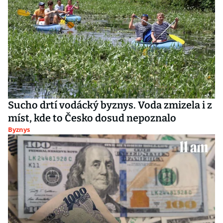
Sucho drtí vodácký byznys. Voda zmizela i z
míst, kde to Česko dosud nepoznalo
Byznys