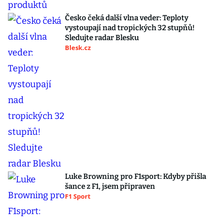
Česko čeká další vlna veder: Teploty
vystoupají nad tropických 32 stupňů!
Sledujte radar Blesku
Blesk.cz
Luke Browning pro F1sport: Kdyby přišla
šance z F1, jsem připraven
F1 Sport