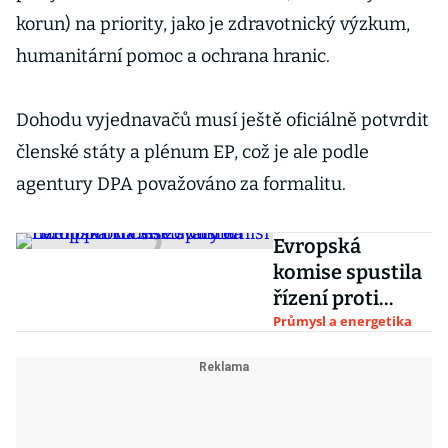
korun) na priority, jako je zdravotnický výzkum,
humanitární pomoc a ochrana hranic.
Dohodu vyjednavačů musí ještě oficiálně potvrdit
členské státy a plénum EP, což je ale podle
agentury DPA považováno za formalitu.
Evropská
komise spustila
řízení proti
Česku. Chybí
Průmysl a energetika
nám plán na
snižování emisí