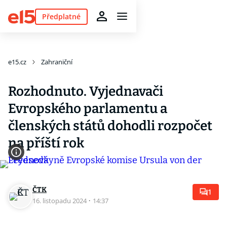
Předplatné
e15.cz
Zahraniční
Rozhodnuto. Vyjednavači
Evropského parlamentu a
členských států dohodli rozpočet
na příští rok
ČTK
1
16. listopadu 2024
·
14:37