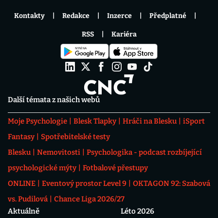
Kontakty
Redakce
Inzerce
Předplatné
RSS
Kariéra
Další témata z našich webů
Moje Psychologie
Blesk Tlapky
Hráči na Blesku
iSport
Fantasy
Spotřebitelské testy
Blesku
Nemovitosti
Psychologika - podcast rozbíjející
psychologické mýty
Fotbalové přestupy
ONLINE
Eventový prostor Level 9
OKTAGON 92: Szabová
vs. Pudilová
Chance Liga 2026/27
Aktuálně
Léto 2026