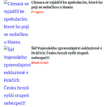
Câmara se vyjádřil ke spekulacím, které ho
pojí se sedačkou u Haasu
F1 Sport
Šéf Vojenského zpravodajství exkluzivně v
Hráčích: Česku hrozil vyšší stupeň
nebezpečí!
Blesk hráči