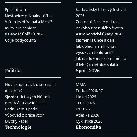
Epicentrum
Karlovarský filmový festival
Neštovice: příznaky, léčba
2026
V čem jezdí Yamal a Mesii?
Znamení, že jste potkali
Kvízy pro seniory
někoho z minulého života
Kalendář úplňků 2026
Astronomické úkazy 2026:
Co je bodycount?
zatmění slunce a další
Jak obléci miminko při
vysokých teplotách?
Jak na dokonalé letní mojito
6 lehkých letních salátů
Politika
Sport 2026
Nová superdávka: kdo na ní
MMA
dosáhne?
Fotbal 2026/27
Sjezd sudetských Němců
Hokej 2026
Proč vláda zavádí EET?
Tenis 2026
Padni komu padni
F1 2026
Výpověď z práce vzor
Atletika 2026
Divoký kačer
Cyklistika 2026
Technologie
Ekonomika