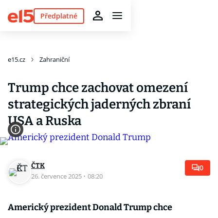
Předplatné
e15.cz
Zahraniční
Trump chce zachovat omezení
strategických jaderných zbraní
USA a Ruska
ČTK
0
26. července 2025
·
08:20
Americký prezident Donald Trump chce