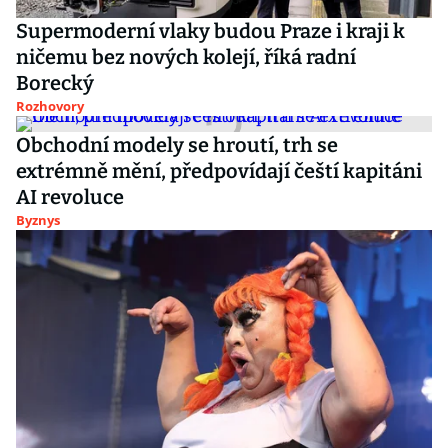
Supermoderní vlaky budou Praze i kraji k
ničemu bez nových kolejí, říká radní
Borecký
Rozhovory
Obchodní modely se hroutí, trh se
extrémně mění, předpovídají čeští kapitáni
AI revoluce
Byznys