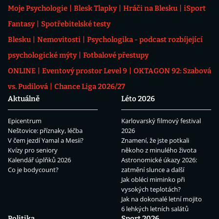
Moje Psychologie
Blesk Tlapky
Hráči na Blesku
iSport
Fantasy
Spotřebitelské testy
Blesku
Nemovitosti
Psychologika - podcast rozbíjející
psychologické mýty
Fotbalové přestupy
ONLINE
Eventový prostor Level 9
OKTAGON 92: Szabová
vs. Pudilová
Chance Liga 2026/27
Aktuálně
Léto 2026
Epicentrum
Karlovarský filmový festival
Neštovice: příznaky, léčba
2026
V čem jezdí Yamal a Mesii?
Znamení, že jste potkali
Kvízy pro seniory
někoho z minulého života
Kalendář úplňků 2026
Astronomické úkazy 2026:
Co je bodycount?
zatmění slunce a další
Jak obléci miminko při
vysokých teplotách?
Jak na dokonalé letní mojito
6 lehkých letních salátů
Politika
Sport 2026