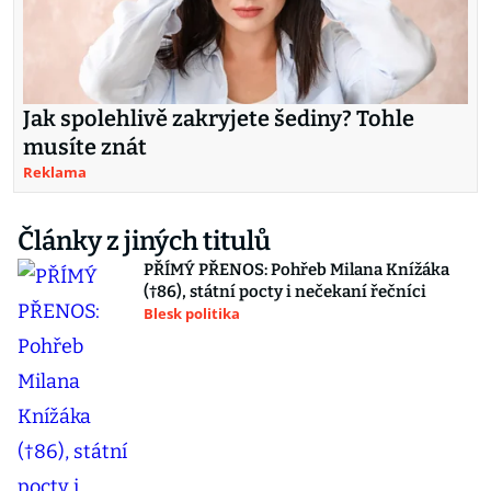
Jak spolehlivě zakryjete šediny? Tohle
musíte znát
Reklama
Články z jiných titulů
PŘÍMÝ PŘENOS: Pohřeb Milana Knížáka
(†86), státní pocty i nečekaní řečníci
Blesk politika