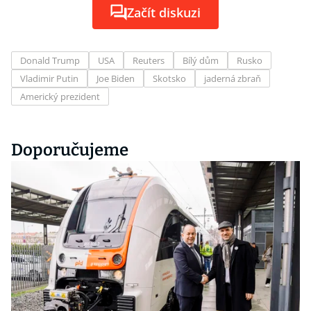
Začít diskuzi
Donald Trump
USA
Reuters
Bílý dům
Rusko
Vladimir Putin
Joe Biden
Skotsko
jaderná zbraň
Americký prezident
Doporučujeme