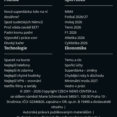
Nová superdávka: kdo na ní
MMA
dosáhne?
Fotbal 2026/27
Sjezd sudetských Němců
Hokej 2026
Proč vláda zavádí EET?
Tenis 2026
Padni komu padni
F1 2026
Výpověď z práce vzor
Atletika 2026
Divoký kačer
Cyklistika 2026
Technologie
Ekonomika
SpaceX na burze
Temu a clo
Nejlepší telefony
Spořicí účty
Nejlepší AI zdarma
Superdávka – změny
Nejlepší chytré hodinky
Chybějící roky k důchodu
Nejlepší VPN – srovnání
Minimální mzda 2027
Netflix filmy a seriály
Vedro v práci
© 2001 - 2026 Copyright
CZECH NEWS CENTER a.s.
se sídlem náměstí Marie Schmolkové 3493/1, 100 00 Praha 10 -
Strašnice, IČO: 02346826, zapsána v OR, sp.zn. B 19490 a dodavatelé
obsahu
Autorská práva k publikovaným materiálům