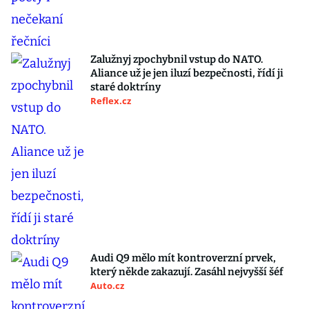
Zalužnyj zpochybnil vstup do NATO.
Aliance už je jen iluzí bezpečnosti, řídí ji
staré doktríny
Reflex.cz
Audi Q9 mělo mít kontroverzní prvek,
který někde zakazují. Zasáhl nejvyšší šéf
Auto.cz