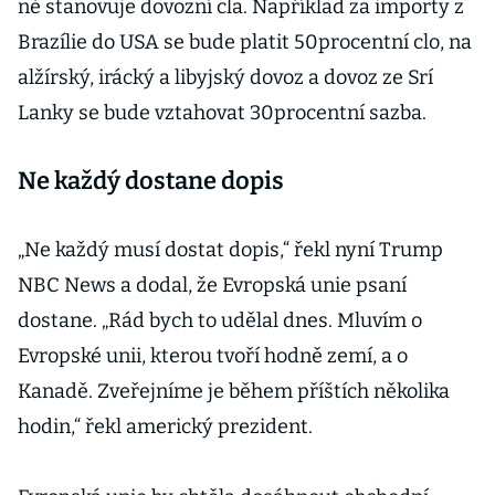
ně stanovuje dovozní cla. Například za importy z
Brazílie do USA se bude platit 50procentní clo, na
alžírský, irácký a libyjský dovoz a dovoz ze Srí
Lanky se bude vztahovat 30procentní sazba.
Ne každý dostane dopis
„Ne každý musí dostat dopis,“ řekl nyní Trump
NBC News a dodal, že Evropská unie psaní
dostane. „Rád bych to udělal dnes. Mluvím o
Evropské unii, kterou tvoří hodně zemí, a o
Kanadě. Zveřejníme je během příštích několika
hodin,“ řekl americký prezident.