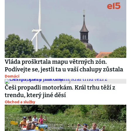
Vláda proškrtala mapu větrných zón.
Podívejte se, jestli ta u vaší chalupy zůstala
Domácí
Češi propadli motorkám. Král trhu těží z
trendu, který jiné děsí
Obchod a služby