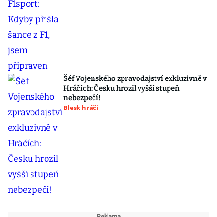
Šéf Vojenského zpravodajství exkluzivně v
Hráčích: Česku hrozil vyšší stupeň
nebezpečí!
Blesk hráči