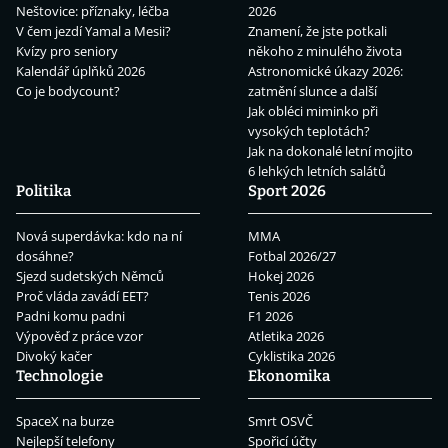
Neštovice: příznaky, léčba
2026
V čem jezdí Yamal a Mesii?
Znamení, že jste potkali
Kvízy pro seniory
někoho z minulého života
Kalendář úplňků 2026
Astronomické úkazy 2026:
Co je bodycount?
zatmění slunce a další
Jak obléci miminko při
vysokých teplotách?
Jak na dokonalé letní mojito
6 lehkých letních salátů
Politika
Sport 2026
Nová superdávka: kdo na ní
MMA
dosáhne?
Fotbal 2026/27
Sjezd sudetských Němců
Hokej 2026
Proč vláda zavádí EET?
Tenis 2026
Padni komu padni
F1 2026
Výpověď z práce vzor
Atletika 2026
Divoký kačer
Cyklistika 2026
Technologie
Ekonomika
SpaceX na burze
Smrt OSVČ
Nejlepší telefony
Spořicí účty