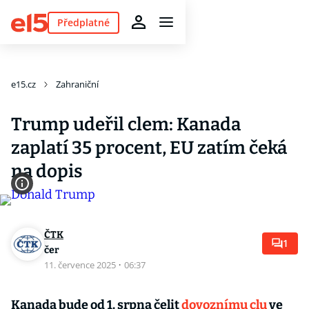
Předplatné
e15.cz
Zahraniční
Trump udeřil clem: Kanada
zaplatí 35 procent, EU zatím čeká
na dopis
ČTK
1
čer
11. července 2025
·
06:37
Kanada bude od 1. srpna čelit
dovoznímu clu
ve