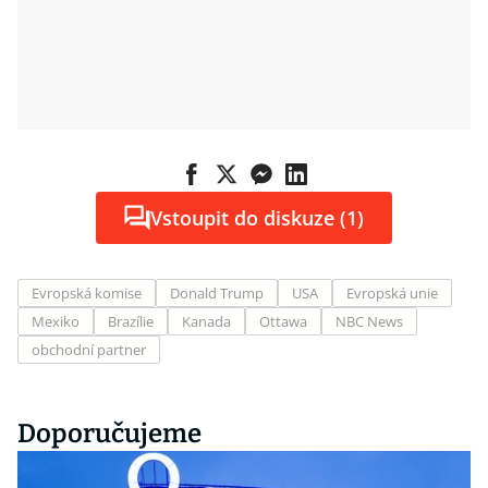
Vstoupit do diskuze (1)
Evropská komise
Donald Trump
USA
Evropská unie
Mexiko
Brazílie
Kanada
Ottawa
NBC News
obchodní partner
Doporučujeme