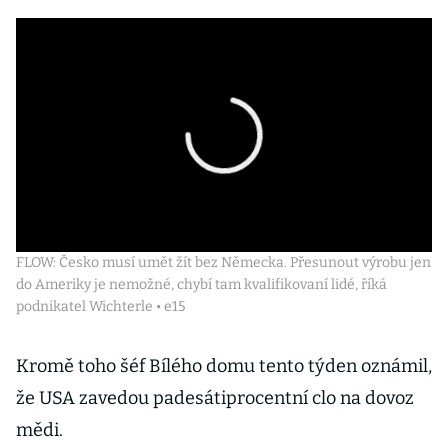
FLOW: Česko musí umět žít bez Německa. Přesunout výrobu jen
do Ameriky je nemožné, chybí tam kvalifikovaní lidé, říká
podnikatel Wichterle • e15
Kromě toho šéf Bílého domu tento týden oznámil,
že USA zavedou padesátiprocentní clo na dovoz
mědi.