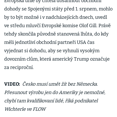
Evropská unie by chtěla dosáhnout obchodní
dohody se Spojenými státy před 1. srpnem, mohlo
by to být možné i v nadcházejících dnech, uvedl
ve středu mluvčí Evropské komise Olof Gill. Právě
tehdy skončila původně stanovená lhůta, do kdy
měli jednotliví obchodní partneři USA čas
vyjednat si dohodu, aby se vyhnuli vysokým
dovozním clům, která americký Trump označuje
za reciproční.
VIDEO:
Česko musí umět žít bez Německa.
Přesunout výrobu jen do Ameriky je nemožné,
chybí tam kvalifikovaní lidé, říká podnikatel
Wichterle ve FLOW