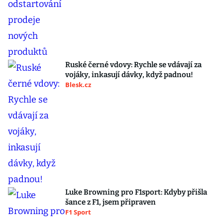
Ruské černé vdovy: Rychle se vdávají za
vojáky, inkasují dávky, když padnou!
Blesk.cz
Luke Browning pro F1sport: Kdyby přišla
šance z F1, jsem připraven
F1 Sport