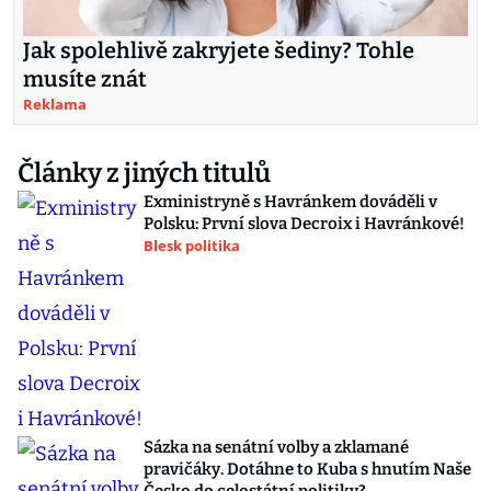
Jak spolehlivě zakryjete šediny? Tohle
musíte znát
Reklama
Články z jiných titulů
Exministryně s Havránkem dováděli v
Polsku: První slova Decroix i Havránkové!
Blesk politika
Sázka na senátní volby a zklamané
pravičáky. Dotáhne to Kuba s hnutím Naše