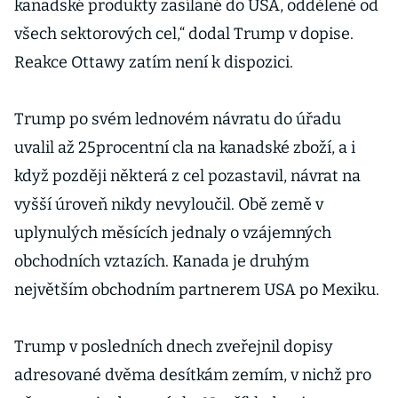
kanadské produkty zasílané do USA, odděleně od
všech sektorových cel,“ dodal Trump v dopise.
Reakce Ottawy zatím není k dispozici.
Trump po svém lednovém návratu do úřadu
uvalil až 25procentní cla na kanadské zboží, a i
když později některá z cel pozastavil, návrat na
vyšší úroveň nikdy nevyloučil. Obě země v
uplynulých měsících jednaly o vzájemných
obchodních vztazích. Kanada je druhým
největším obchodním partnerem USA po Mexiku.
Trump v posledních dnech zveřejnil dopisy
adresované dvěma desítkám zemím, v nichž pro