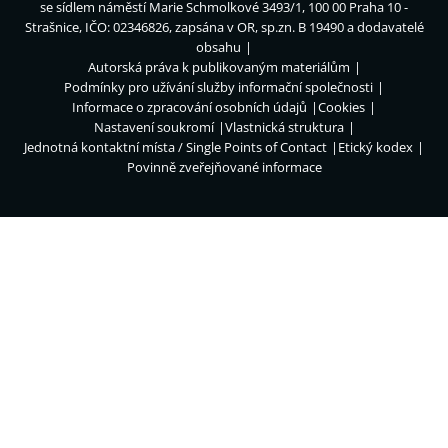
se sídlem náměstí Marie Schmolkové 3493/1, 100 00 Praha 10 -
Strašnice, IČO: 02346826, zapsána v OR, sp.zn. B 19490 a dodavatelé
obsahu
Autorská práva k publikovaným materiálům
Podmínky pro užívání služby informační společnosti
Informace o zpracování osobních údajů
Cookies
Nastavení soukromí
Vlastnická struktura
Jednotná kontaktní místa / Single Points of Contact
Etický kodex
Povinně zveřejňované informace