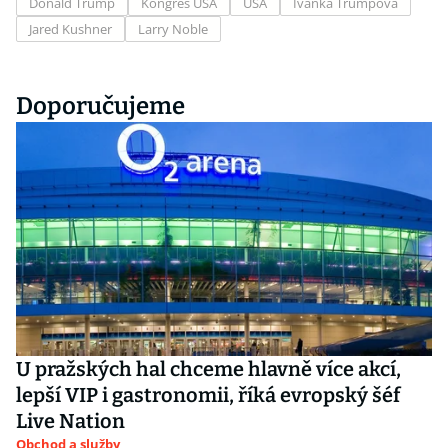
Donald Trump
Kongres USA
USA
Ivanka Trumpová
Jared Kushner
Larry Noble
Doporučujeme
U pražských hal chceme hlavně více akcí,
lepší VIP i gastronomii, říká evropský šéf
Live Nation
Obchod a služby