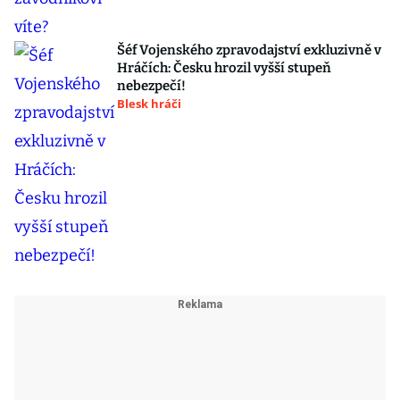
Šéf Vojenského zpravodajství exkluzivně v
Hráčích: Česku hrozil vyšší stupeň
nebezpečí!
Blesk hráči