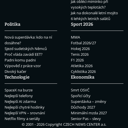
Jak obléci miminko při
vysokých teplotách?
Jak na dokonalé letní mojito
6 lehkých letních salátů
Politika
Sport 2026
Nová superdávka: kdo na ní
MMA
dosáhne?
Fotbal 2026/27
Sjezd sudetských Němců
Hokej 2026
Proč vláda zavádí EET?
Tenis 2026
Padni komu padni
F1 2026
Výpověď z práce vzor
Atletika 2026
Divoký kačer
Cyklistika 2026
Technologie
Ekonomika
SpaceX na burze
Smrt OSVČ
Nejlepší telefony
Spořicí účty
Nejlepší AI zdarma
Superdávka – změny
Nejlepší chytré hodinky
Důchody 2027
Nejlepší VPN – srovnání
Minimální mzda 2027
Netflix filmy a seriály
Senior Pas – slevy
© 2001 - 2026 Copyright
CZECH NEWS CENTER a.s.