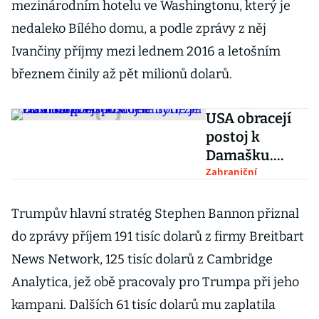
mezinárodním hotelu ve Washingtonu, který je
nedaleko Bílého domu, a podle zprávy z něj
Ivančiny příjmy mezi lednem 2016 a letošním
březnem činily až pět milionů dolarů.
USA obracejí
postoj k
Damašku.
Asad v čele
Zahraniční
Sýrie je
zkrátka
Trumpův hlavní stratég Stephen Bannon přiznal
politickou
do zprávy příjem 191 tisíc dolarů z firmy Breitbart
realitou, zní od
News Network, 125 tisíc dolarů z Cambridge
Trumpa
Analytica, jež obě pracovaly pro Trumpa při jeho
kampani. Dalších 61 tisíc dolarů mu zaplatila