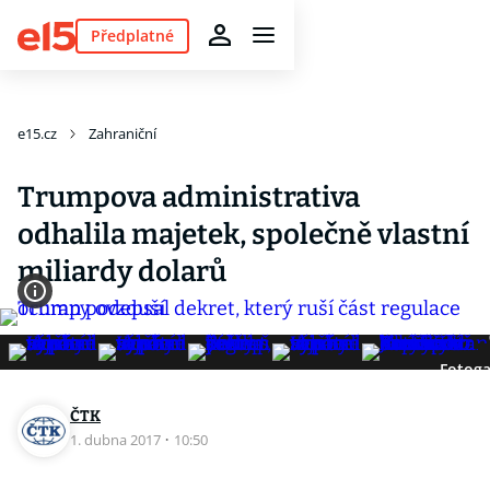
Předplatné
e15.cz
Zahraniční
Trumpova administrativa
odhalila majetek, společně vlastní
miliardy dolarů
Fotoga
ČTK
1. dubna 2017
·
10:50