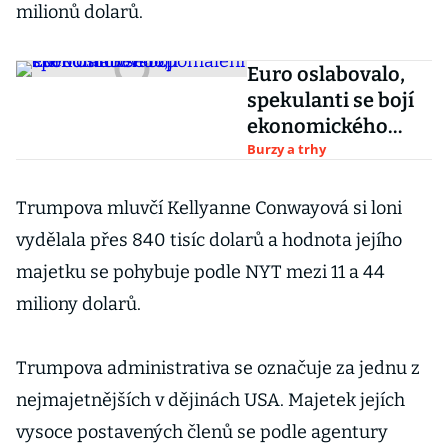
milionů dolarů.
Euro oslabovalo,
spekulanti se bojí
ekonomického
zpomalení
Burzy a trhy
Trumpova mluvčí Kellyanne Conwayová si loni
vydělala přes 840 tisíc dolarů a hodnota jejího
majetku se pohybuje podle NYT mezi 11 a 44
miliony dolarů.
Trumpova administrativa se označuje za jednu z
nejmajetnějších v dějinách USA. Majetek jejích
vysoce postavených členů se podle agentury