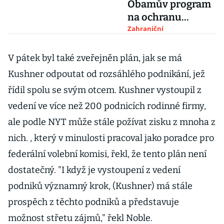
Obamův program
na ochranu
přírody, těžaři už
Zahraniční
slaví
V pátek byl také zveřejněn plán, jak se má
Kushner odpoutat od rozsáhlého podnikání, jež
řídil spolu se svým otcem. Kushner vystoupil z
vedení ve více než 200 podnicích rodinné firmy,
ale podle NYT může stále požívat zisku z mnoha z
nich. , který v minulosti pracoval jako poradce pro
federální volební komisi, řekl, že tento plán není
dostatečný. "I když je vystoupení z vedení
podniků významný krok, (Kushner) má stále
prospěch z těchto podniků a představuje
možnost střetu zájmů," řekl Noble.