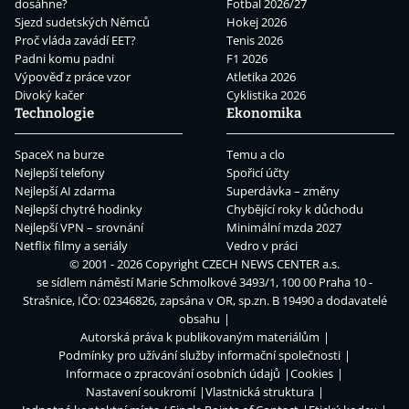
dosáhne?
Fotbal 2026/27
Sjezd sudetských Němců
Hokej 2026
Proč vláda zavádí EET?
Tenis 2026
Padni komu padni
F1 2026
Výpověď z práce vzor
Atletika 2026
Divoký kačer
Cyklistika 2026
Technologie
Ekonomika
SpaceX na burze
Temu a clo
Nejlepší telefony
Spořicí účty
Nejlepší AI zdarma
Superdávka – změny
Nejlepší chytré hodinky
Chybějící roky k důchodu
Nejlepší VPN – srovnání
Minimální mzda 2027
Netflix filmy a seriály
Vedro v práci
© 2001 - 2026 Copyright
CZECH NEWS CENTER a.s.
se sídlem náměstí Marie Schmolkové 3493/1, 100 00 Praha 10 -
Strašnice, IČO: 02346826, zapsána v OR, sp.zn. B 19490 a dodavatelé
obsahu
Autorská práva k publikovaným materiálům
Podmínky pro užívání služby informační společnosti
Informace o zpracování osobních údajů
Cookies
Nastavení soukromí
Vlastnická struktura