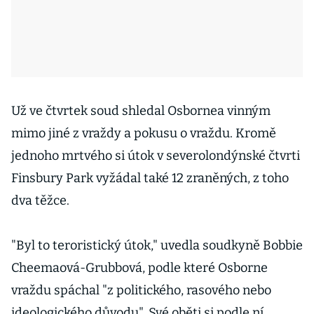
Už ve čtvrtek soud shledal Osbornea vinným
mimo jiné z vraždy a pokusu o vraždu. Kromě
jednoho mrtvého si útok v severolondýnské čtvrti
Finsbury Park vyžádal také 12 zraněných, z toho
dva těžce.
"Byl to teroristický útok," uvedla soudkyně Bobbie
Cheemaová-Grubbová, podle které Osborne
vraždu spáchal "z politického, rasového nebo
ideologického důvodu". Své oběti si podle ní