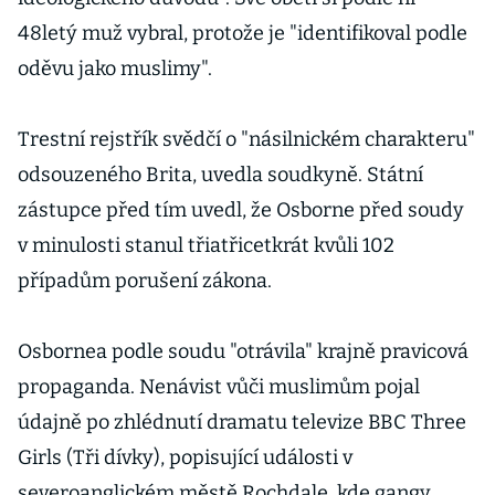
48letý muž vybral, protože je "identifikoval podle
oděvu jako muslimy".
Trestní rejstřík svědčí o "násilnickém charakteru"
odsouzeného Brita, uvedla soudkyně. Státní
zástupce před tím uvedl, že Osborne před soudy
v minulosti stanul třiatřicetkrát kvůli 102
případům porušení zákona.
Osbornea podle soudu "otrávila" krajně pravicová
propaganda. Nenávist vůči muslimům pojal
údajně po zhlédnutí dramatu televize BBC Three
Girls (Tři dívky), popisující události v
severoanglickém městě Rochdale, kde gangy