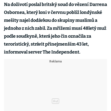
Na doživotí poslal britský soud do vězení Darrena
Osbornea, který loni v červnu poblíž londýnské
mešity najel dodávkou do skupiny muslimů a
jednoho z nich zabil. Za mřížemi musí 48letý muž
podle soudkyně, která jeho čin označila za
teroristický, strávit přinejmenším 43 let,
informoval server The Independent.