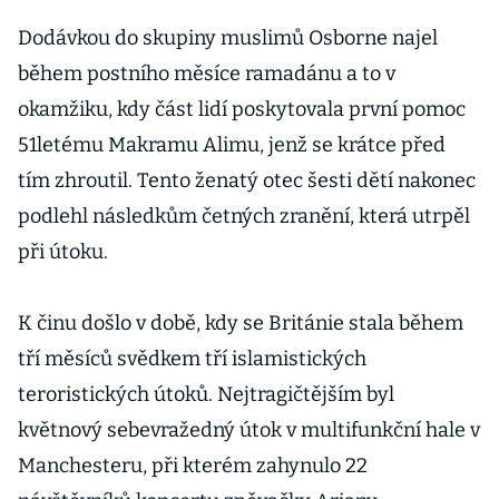
Dodávkou do skupiny muslimů Osborne najel
během postního měsíce ramadánu a to v
okamžiku, kdy část lidí poskytovala první pomoc
51letému Makramu Alimu, jenž se krátce před
tím zhroutil. Tento ženatý otec šesti dětí nakonec
podlehl následkům četných zranění, která utrpěl
při útoku.
K činu došlo v době, kdy se Británie stala během
tří měsíců svědkem tří islamistických
teroristických útoků. Nejtragičtějším byl
květnový sebevražedný útok v multifunkční hale v
Manchesteru, při kterém zahynulo 22