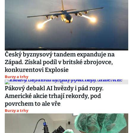
Český byznysový tandem expanduje na
Západ. Získal podíl v britské zbrojovce,
konkurentovi Explosie
Burzy a trhy
Pákový debakl AI hvězdy i pád ropy.
Americké akcie trhají rekordy, pod
povrchem to ale vře
Burzy a trhy