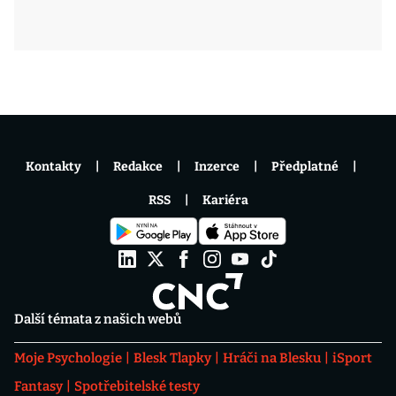
Kontakty
Redakce
Inzerce
Předplatné
RSS
Kariéra
Další témata z našich webů
Moje Psychologie
Blesk Tlapky
Hráči na Blesku
iSport
Fantasy
Spotřebitelské testy