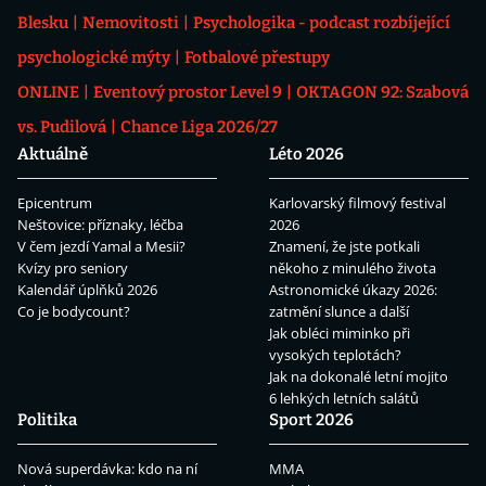
Blesku
Nemovitosti
Psychologika - podcast rozbíjející
psychologické mýty
Fotbalové přestupy
ONLINE
Eventový prostor Level 9
OKTAGON 92: Szabová
vs. Pudilová
Chance Liga 2026/27
Aktuálně
Léto 2026
Epicentrum
Karlovarský filmový festival
Neštovice: příznaky, léčba
2026
V čem jezdí Yamal a Mesii?
Znamení, že jste potkali
Kvízy pro seniory
někoho z minulého života
Kalendář úplňků 2026
Astronomické úkazy 2026:
Co je bodycount?
zatmění slunce a další
Jak obléci miminko při
vysokých teplotách?
Jak na dokonalé letní mojito
6 lehkých letních salátů
Politika
Sport 2026
Nová superdávka: kdo na ní
MMA