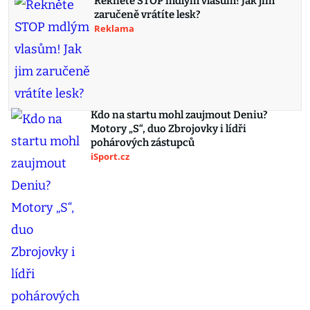
Řekněte STOP mdlým vlasům! Jak jim
zaručeně vrátíte lesk?
Reklama
Kdo na startu mohl zaujmout Deniu?
Motory „S“, duo Zbrojovky i lídři
pohárových zástupců
iSport.cz