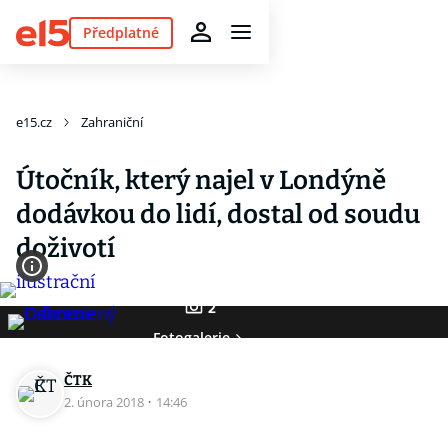
Předplatné
e15.cz
Zahraniční
Útočník, který najel v Londýně
dodávkou do lidí, dostal od soudu
doživotí
2
Fotogalerie
ČTK
2. února 2018
·
14:46