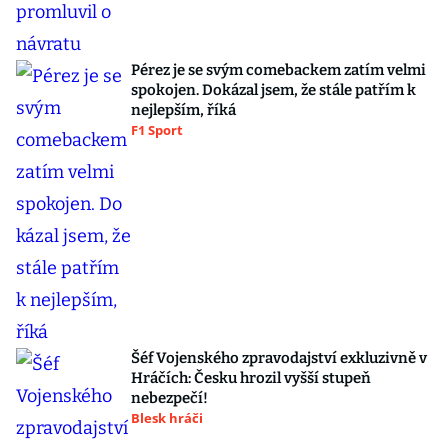
Pérez je se svým comebackem zatím velmi
spokojen. Dokázal jsem, že stále patřím k
nejlepším, říká
F1 Sport
Šéf Vojenského zpravodajství exkluzivně v
Hráčích: Česku hrozil vyšší stupeň
nebezpečí!
Blesk hráči