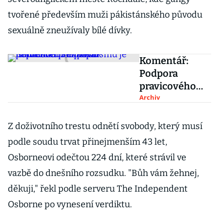
tvořené především muži pákistánského původu
sexuálně zneužívaly bílé dívky.
Komentář:
Podpora
pravicového
extremismu je
Archiv
nepřímou
podporou
Z doživotního trestu odnětí svobody, který musí
islamismu. A
podle soudu trvat přinejmenším 43 let,
naopak
Osborneovi odečtou 224 dní, které strávil ve
vazbě do dnešního rozsudku. "Bůh vám žehnej,
děkuji," řekl podle serveru The Independent
Osborne po vynesení verdiktu.