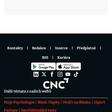
Kontakty
Redakce
Inzerce
Předplatné
RSS
Kariéra
Další témata z našich webů
Moje Psychologie
Blesk Tlapky
Hráči na Blesku
iSport
Fantasy
Spotřebitelské testy