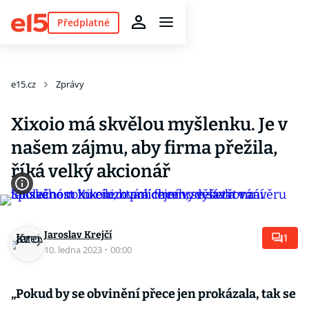
Předplatné
e15.cz
Zprávy
Xixoio má skvělou myšlenku. Je v
našem zájmu, aby firma přežila,
říká velký akcionář
Jaroslav Krejčí
1
10. ledna 2023
·
00:00
„Pokud by se obvinění přece jen prokázala, tak se