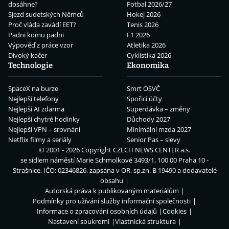
dosáhne?
Fotbal 2026/27
Sjezd sudetských Němců
Hokej 2026
Proč vláda zavádí EET?
Tenis 2026
Padni komu padni
F1 2026
Výpověď z práce vzor
Atletika 2026
Divoký kačer
Cyklistika 2026
Technologie
Ekonomika
SpaceX na burze
Smrt OSVČ
Nejlepší telefony
Spořicí účty
Nejlepší AI zdarma
Superdávka – změny
Nejlepší chytré hodinky
Důchody 2027
Nejlepší VPN – srovnání
Minimální mzda 2027
Netflix filmy a seriály
Senior Pas – slevy
© 2001 - 2026 Copyright
CZECH NEWS CENTER a.s.
se sídlem náměstí Marie Schmolkové 3493/1, 100 00 Praha 10 -
Strašnice, IČO: 02346826, zapsána v OR, sp.zn. B 19490 a dodavatelé
obsahu
Autorská práva k publikovaným materiálům
Podmínky pro užívání služby informační společnosti
Informace o zpracování osobních údajů
Cookies
Nastavení soukromí
Vlastnická struktura