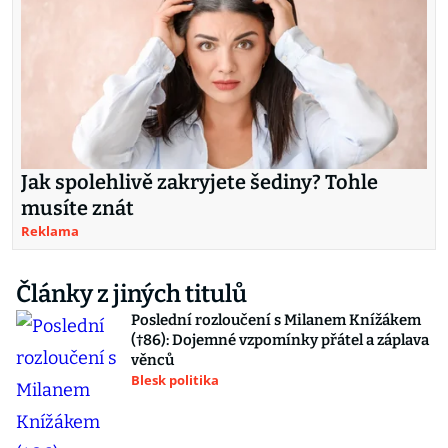
Jak spolehlivě zakryjete šediny? Tohle
musíte znát
Reklama
Články z jiných titulů
Poslední rozloučení s Milanem Knížákem
(†86): Dojemné vzpomínky přátel a záplava
věnců
Blesk politika