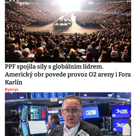
PPF spojila síly s globálním lídrem.
Americký obr povede provoz O2 areny i Fora
Karlín
Byznys