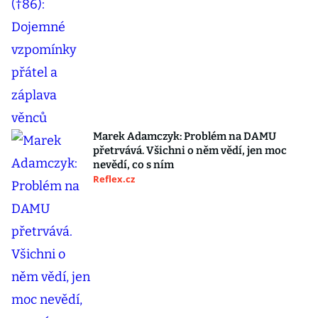
Marek Adamczyk: Problém na DAMU
přetrvává. Všichni o něm vědí, jen moc
nevědí, co s ním
Reflex.cz