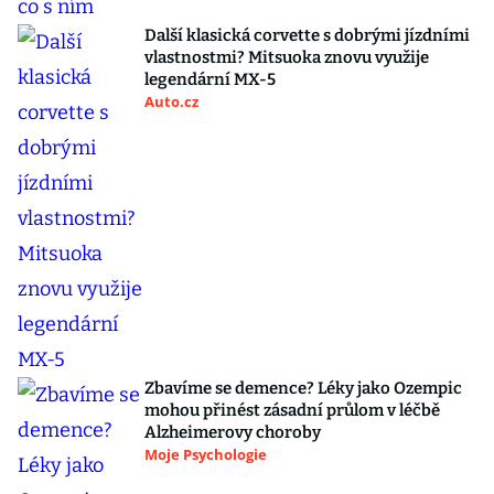
Další klasická corvette s dobrými jízdními
vlastnostmi? Mitsuoka znovu využije
legendární MX-5
Auto.cz
Zbavíme se demence? Léky jako Ozempic
mohou přinést zásadní průlom v léčbě
Alzheimerovy choroby
Moje Psychologie