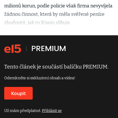
milionů korun, podle policie však firma nevyvíjela
žádnou činnost, která by měla svěřené peníze
zhodnotit, jak to Xixoio slibuje.
Tento článek je součástí balíčku PREMIUM.
Odemkněte si exkluzivní obsah a videa!
Koupit
Už mám předplatné.
Přihlásit se