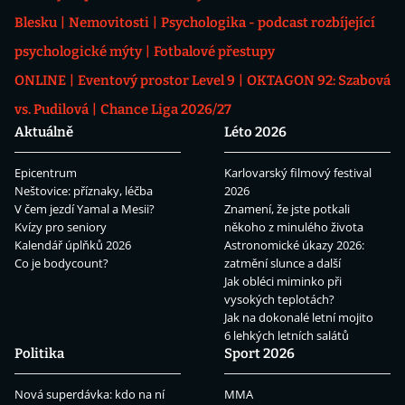
Blesku
Nemovitosti
Psychologika - podcast rozbíjející
psychologické mýty
Fotbalové přestupy
ONLINE
Eventový prostor Level 9
OKTAGON 92: Szabová
vs. Pudilová
Chance Liga 2026/27
Aktuálně
Léto 2026
Epicentrum
Karlovarský filmový festival
Neštovice: příznaky, léčba
2026
V čem jezdí Yamal a Mesii?
Znamení, že jste potkali
Kvízy pro seniory
někoho z minulého života
Kalendář úplňků 2026
Astronomické úkazy 2026:
Co je bodycount?
zatmění slunce a další
Jak obléci miminko při
vysokých teplotách?
Jak na dokonalé letní mojito
6 lehkých letních salátů
Politika
Sport 2026
Nová superdávka: kdo na ní
MMA