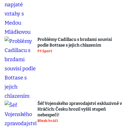
Problémy Cadillacu s brzdami souvisí
podle Bottase s jejich chlazením
F1 Sport
Šéf Vojenského zpravodajství exkluzivně v
Hráčích: Česku hrozil vyšší stupeň
nebezpečí!
Blesk hráči