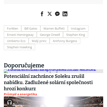
ForMen
Bill Gates
Warren Buffett
Instagram
Ernest Hemingway
George Orwell
Stephen King
Umberto Eco
Malý princ
Anthony Burgess
Stephen Hawking
Doporučujeme
Potenciální zachránce Soleku zrušil
nabídku. Zadlužené solární společnosti
hrozí konkurz
Průmysl a energetika