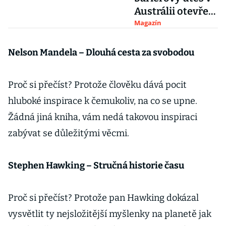
Austrálii otevřel
muzeum pod
Magazín
hladinou
Nelson Mandela – Dlouhá cesta za svobodou
Proč si přečíst? Protože člověku dává pocit
hluboké inspirace k čemukoliv, na co se upne.
Žádná jiná kniha, vám nedá takovou inspiraci
zabývat se důležitými věcmi.
Stephen Hawking – Stručná historie času
Proč si přečíst? Protože pan Hawking dokázal
vysvětlit ty nejsložitější myšlenky na planetě jak