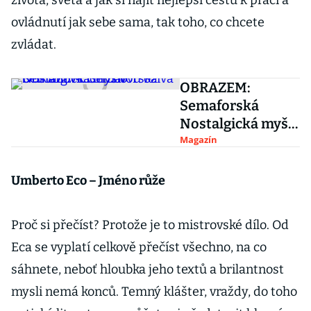
života, světa a jak si najít nejlepší cestu k práci a
ovládnutí jak sebe sama, tak toho, co chcete
zvládat.
OBRAZEM:
Semaforská
Nostalgická myš v
Šemanovicích
Magazín
znovu ožívá
Umberto Eco – Jméno růže
Proč si přečíst? Protože je to mistrovské dílo. Od
Eca se vyplatí celkově přečíst všechno, na co
sáhnete, neboť hloubka jeho textů a brilantnost
mysli nemá konců. Temný klášter, vraždy, do toho