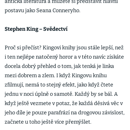
antická literatura a můžete si představit hlavní
postavu jako Seana Conneryho.
Stephen King – Svědectví
Proč si přečíst? Kingovi knihy jsou stále lepší, než
i ten nejlépe natočený horor a v této navíc získáte
docela dobrý přehled o tom, jak tenká je linka
mezi dobrem a zlem. I když Kingovu knihu
zfilmují, nemá to stejný efekt, jako když čtete
jednu v noci úplně o samotě. Každý by se bál. A
když ještě vezmete v potaz, že každá děsivá věc v
jeho díle je pouze parafrází na drogovou závislost,
začnete u toho ještě více přemýšlet.