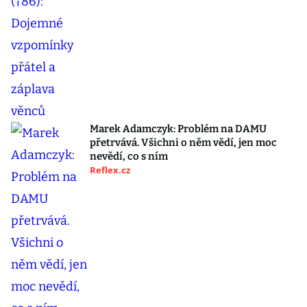
Marek Adamczyk: Problém na DAMU
přetrvává. Všichni o něm vědí, jen moc
nevědí, co s ním
Reflex.cz