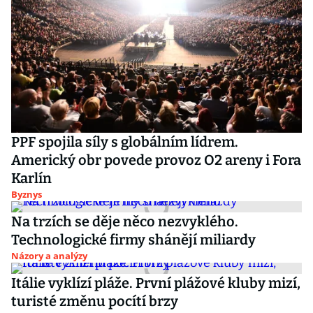
PPF spojila síly s globálním lídrem.
Americký obr povede provoz O2 areny i Fora
Karlín
Byznys
Na trzích se děje něco nezvyklého.
Technologické firmy shánějí miliardy
Názory a analýzy
Itálie vyklízí pláže. První plážové kluby mizí,
turisté změnu pocítí brzy