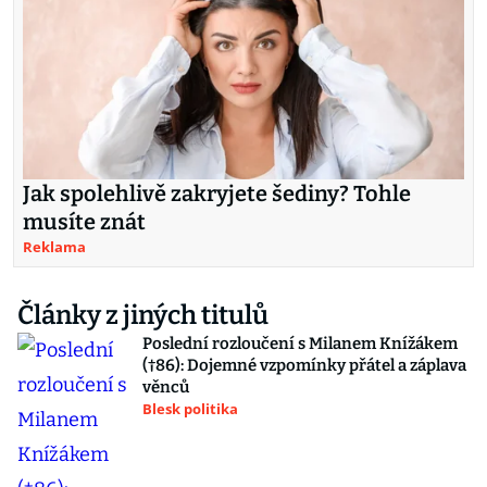
Jak spolehlivě zakryjete šediny? Tohle
musíte znát
Reklama
Články z jiných titulů
Poslední rozloučení s Milanem Knížákem
(†86): Dojemné vzpomínky přátel a záplava
věnců
Blesk politika