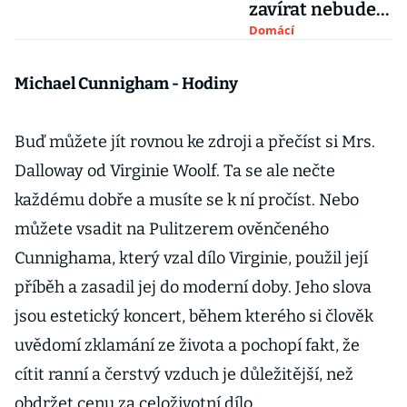
zavírat nebude,
říká Zaorálek ke
Domácí
Colours of
Ostrava
Michael Cunnigham - Hodiny
Buď můžete jít rovnou ke zdroji a přečíst si Mrs.
Dalloway od Virginie Woolf. Ta se ale nečte
každému dobře a musíte se k ní pročíst. Nebo
můžete vsadit na Pulitzerem ověnčeného
Cunnighama, který vzal dílo Virginie, použil její
příběh a zasadil jej do moderní doby. Jeho slova
jsou estetický koncert, během kterého si člověk
uvědomí zklamání ze života a pochopí fakt, že
cítit ranní a čerstvý vzduch je důležitější, než
obdržet cenu za celoživotní dílo.