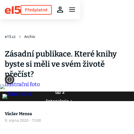
Předplatné
e15.cz
Archiv
Zásadní publikace. Které knihy
byste si měli ve svém životě
přečíst?
2
Fotogalerie
Václav Mensa
9. srpna 2020
·
15:00