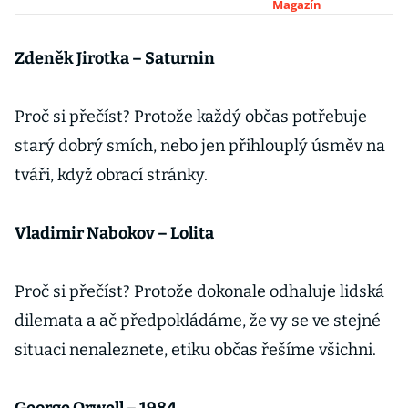
Sázavou se
Magazín
otevírají
soukromé
Zdeněk Jirotka – Saturnin
zahrady
Kinských.
Proč si přečíst? Protože každý občas potřebuje
Nahlédněte
starý dobrý smích, nebo jen přihlouplý úsměv na
dovnitř
tváři, když obrací stránky.
Vladimir Nabokov – Lolita
Proč si přečíst? Protože dokonale odhaluje lidská
dilemata a ač předpokládáme, že vy se ve stejné
situaci nenaleznete, etiku občas řešíme všichni.