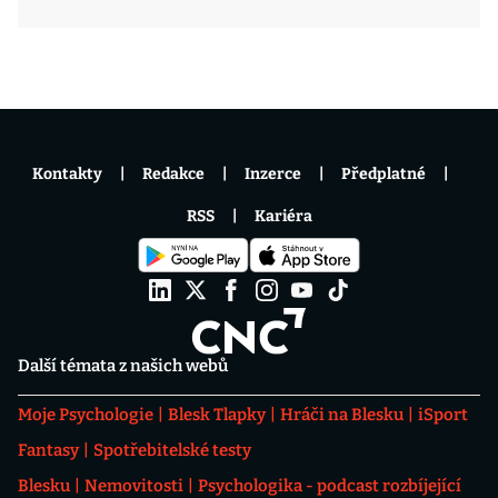
Kontakty
Redakce
Inzerce
Předplatné
RSS
Kariéra
Další témata z našich webů
Moje Psychologie
Blesk Tlapky
Hráči na Blesku
iSport
Fantasy
Spotřebitelské testy
Blesku
Nemovitosti
Psychologika - podcast rozbíjející