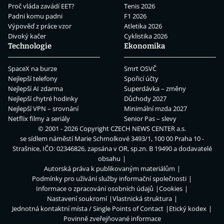
Proč vláda zavádí EET?
Tenis 2026
Padni komu padni
F1 2026
Výpověď z práce vzor
Atletika 2026
Divoký kačer
Cyklistika 2026
Technologie
Ekonomika
SpaceX na burze
Smrt OSVČ
Nejlepší telefony
Spořicí účty
Nejlepší AI zdarma
Superdávka – změny
Nejlepší chytré hodinky
Důchody 2027
Nejlepší VPN – srovnání
Minimální mzda 2027
Netflix filmy a seriály
Senior Pas – slevy
© 2001 - 2026 Copyright
CZECH NEWS CENTER a.s.
se sídlem náměstí Marie Schmolkové 3493/1, 100 00 Praha 10 -
Strašnice, IČO: 02346826, zapsána v OR, sp.zn. B 19490 a dodavatelé
obsahu
Autorská práva k publikovaným materiálům
Podmínky pro užívání služby informační společnosti
Informace o zpracování osobních údajů
Cookies
Nastavení soukromí
Vlastnická struktura
Jednotná kontaktní místa / Single Points of Contact
Etický kodex
Povinně zveřejňované informace