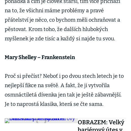
pohádka a čím je člověk starší, tím více přichází
na to, že všichni máme problémy a pravé
přátelství je něco, co bychom měli ochraňovat a
pěstovat. Krom toho, že dalších hlubokých
myšlenek je zde tisíc a každý si najde tu svou.
Mary Shelley – Frankenstein
Proč si přečíst? Neboť i po dvou stech letech je to
nejlepší fikce na světě. A fakt, že ji vytvořila
osmnáctiletá dívenka jen tak je ještě zábavnější.
Je to naprostá klasika, která se čte sama.
OBRAZEM: Velký
bariérový útes v