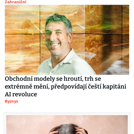
Zahraniční
Obchodní modely se hroutí, trh se
extrémně mění, předpovídají čeští kapitáni
AI revoluce
Byznys