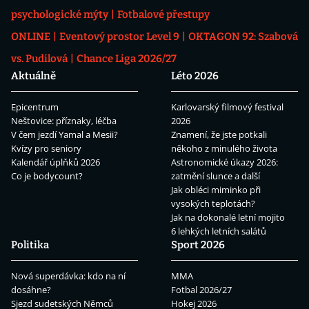
psychologické mýty
Fotbalové přestupy
ONLINE
Eventový prostor Level 9
OKTAGON 92: Szabová
vs. Pudilová
Chance Liga 2026/27
Aktuálně
Léto 2026
Epicentrum
Karlovarský filmový festival
Neštovice: příznaky, léčba
2026
V čem jezdí Yamal a Mesii?
Znamení, že jste potkali
Kvízy pro seniory
někoho z minulého života
Kalendář úplňků 2026
Astronomické úkazy 2026:
Co je bodycount?
zatmění slunce a další
Jak obléci miminko při
vysokých teplotách?
Jak na dokonalé letní mojito
6 lehkých letních salátů
Politika
Sport 2026
Nová superdávka: kdo na ní
MMA
dosáhne?
Fotbal 2026/27
Sjezd sudetských Němců
Hokej 2026