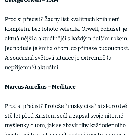
George Orwell – 1984
Proč si přečíst? Žádný list kvalitních knih není
kompletní bez tohoto veledíla. Orwell, bohužel, je
aktuálnější a aktuálnější s každým dalším rokem.
Jednoduše je kniha o tom, co přinese budoucnost.
A současná světová situace je extrémně (a
nepříjemně) aktuální.
Marcus Aurelius – Meditace
Proč si přečíst? Protože římský císař si skoro dvě
stě let před Kristem sedl a zapsal svoje niterné
myšlenky o tom, jak se zbavit tíhy každodenního