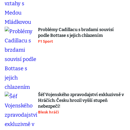
Problémy Cadillacu s brzdami souvisí
podle Bottase s jejich chlazením
F1 Sport
Šéf Vojenského zpravodajství exkluzivně v
Hráčích: Česku hrozil vyšší stupeň
nebezpečí!
Blesk hráči