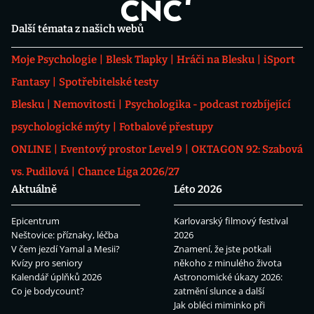
Další témata z našich webů
Moje Psychologie
Blesk Tlapky
Hráči na Blesku
iSport
Fantasy
Spotřebitelské testy
Blesku
Nemovitosti
Psychologika - podcast rozbíjející
psychologické mýty
Fotbalové přestupy
ONLINE
Eventový prostor Level 9
OKTAGON 92: Szabová
vs. Pudilová
Chance Liga 2026/27
Aktuálně
Léto 2026
Epicentrum
Karlovarský filmový festival
Neštovice: příznaky, léčba
2026
V čem jezdí Yamal a Mesii?
Znamení, že jste potkali
Kvízy pro seniory
někoho z minulého života
Kalendář úplňků 2026
Astronomické úkazy 2026:
Co je bodycount?
zatmění slunce a další
Jak obléci miminko při