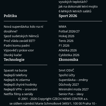
vysokých teplotách?
Jak na dokonalé letní mojito
6 lehkých letních salátů
Politika
Sport 2026
Nová superdávka: kdo na ní
MMA
dosáhne?
Fotbal 2026/27
Sjezd sudetských Němců
Hokej 2026
Proč vláda zavádí EET?
Tenis 2026
Padni komu padni
F1 2026
Výpověď z práce vzor
Atletika 2026
Divoký kačer
Cyklistika 2026
Technologie
Ekonomika
SpaceX na burze
Smrt OSVČ
Nejlepší telefony
Spořicí účty
Nejlepší AI zdarma
Superdávka – změny
Nejlepší chytré hodinky
Důchody 2027
Nejlepší VPN – srovnání
Minimální mzda 2027
Netflix filmy a seriály
Senior Pas – slevy
© 2001 - 2026 Copyright
CZECH NEWS CENTER a.s.
se sídlem náměstí Marie Schmolkové 3493/1, 100 00 Praha 10 -