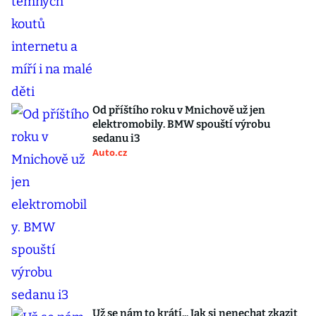
Od příštího roku v Mnichově už jen
elektromobily. BMW spouští výrobu
sedanu i3
Auto.cz
Už se nám to krátí... Jak si nenechat zkazit