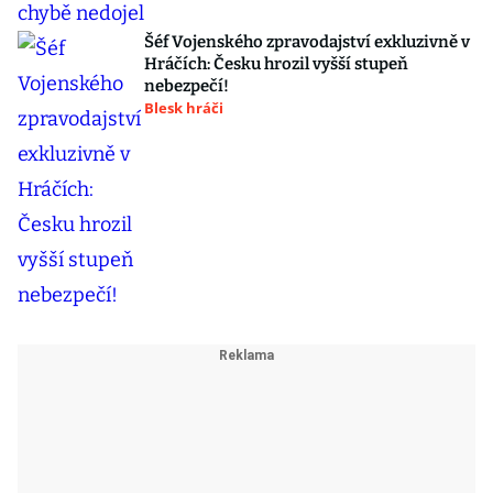
Šéf Vojenského zpravodajství exkluzivně v
Hráčích: Česku hrozil vyšší stupeň
nebezpečí!
Blesk hráči