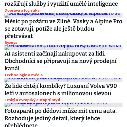
rozšiřují služby i využití umělé inteligence
Doprava a logistika
Měsíc po požáru ve Zlíně. Vasky a Alpine Pro
se zotavují, potíže ale ještě budou
přetrvávat
Byznys
AI asistenti začínají nakupovat za lidi.
Obchodníci se připravují na nový prodejní
kanál
Technologie a média
Že lidé chtějí kombíky? Luxusní Volva V90
leží v autosalonech s milionovou slevou
Český a evropský autoprůmysl
Fotoaparát po dědovi může mít cenu auta.
Rozhoduje jediný detail, který lehce
přehlédnete