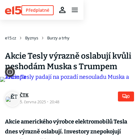
Předplatné
e15.cz
Byznys
Burzy a trhy
Akcie Tesly výrazně oslabují kvůli
neshodám Muska s Trumpem
ČTK
0
5. června 2025
·
20:48
Akcie amerického výrobce elektromobilů Tesla
dnes výrazně oslabují. Investory znepokojují