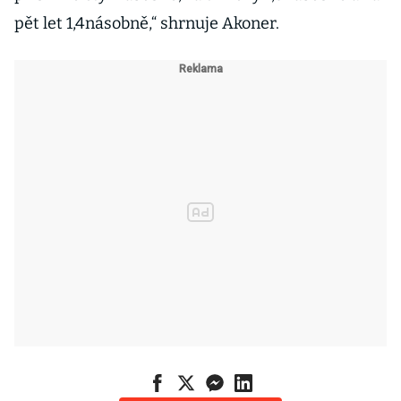
pět let 1,4násobně,“ shrnuje Akoner.