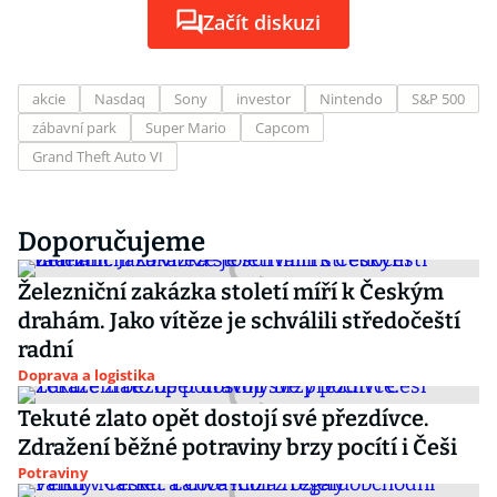
Začít diskuzi
akcie
Nasdaq
Sony
investor
Nintendo
S&P 500
zábavní park
Super Mario
Capcom
Grand Theft Auto VI
Doporučujeme
Železniční zakázka století míří k Českým
drahám. Jako vítěze je schválili středočeští
radní
Doprava a logistika
Tekuté zlato opět dostojí své přezdívce.
Zdražení běžné potraviny brzy pocítí i Češi
Potraviny