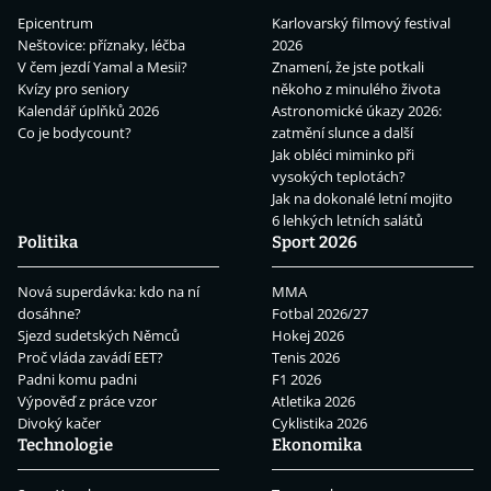
Epicentrum
Karlovarský filmový festival
Neštovice: příznaky, léčba
2026
V čem jezdí Yamal a Mesii?
Znamení, že jste potkali
Kvízy pro seniory
někoho z minulého života
Kalendář úplňků 2026
Astronomické úkazy 2026:
Co je bodycount?
zatmění slunce a další
Jak obléci miminko při
vysokých teplotách?
Jak na dokonalé letní mojito
6 lehkých letních salátů
Politika
Sport 2026
Nová superdávka: kdo na ní
MMA
dosáhne?
Fotbal 2026/27
Sjezd sudetských Němců
Hokej 2026
Proč vláda zavádí EET?
Tenis 2026
Padni komu padni
F1 2026
Výpověď z práce vzor
Atletika 2026
Divoký kačer
Cyklistika 2026
Technologie
Ekonomika