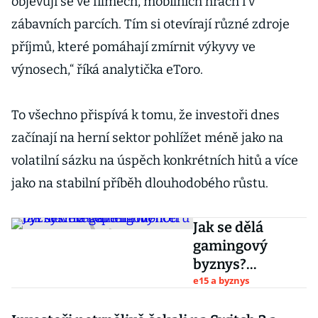
objevují se ve filmech, mobilních hrách i v
zábavních parcích. Tím si otevírají různé zdroje
příjmů, které pomáhají zmírnit výkyvy ve
výnosech,“ říká analytička eToro.
To všechno přispívá k tomu, že investoři dnes
začínají na herní sektor pohlížet méně jako na
volatilní sázku na úspěch konkrétních hitů a více
jako na stabilní příběh dlouhodobého růstu.
Jak se dělá
gamingový
byznys?
Receptem
e15 a byznys
mohou být