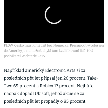
FLOW: Česko musí umět žít bez Německa. Přesunout výrobu jen
do Ameriky je nemožné, chybí tam kvalifikovaní lidé, říká
podnikatel Wichterle • e15
Například americký Electronic Arts si za
posledních pět let připsal jen 26 procent, Take-
Two 69 procent a Roblox 17 procent. Nejhůře
naopak dopadl Ubisoft, jehož akcie se za
posledních pět let propadly o 85 procent.