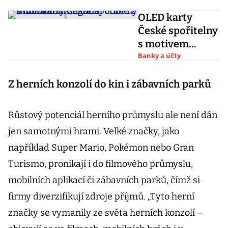
OLED karty
České spořitelny
s motivem
Kingdom Come
Banky a účty
2 mizí během
sekund
Z herních konzolí do kin i zábavních parků
Růstový potenciál herního průmyslu ale není dán
jen samotnými hrami. Velké značky, jako
například Super Mario, Pokémon nebo Gran
Turismo, pronikají i do filmového průmyslu,
mobilních aplikací či zábavních parků, čímž si
firmy diverzifikují zdroje příjmů. „Tyto herní
značky se vymanily ze světa herních konzolí –