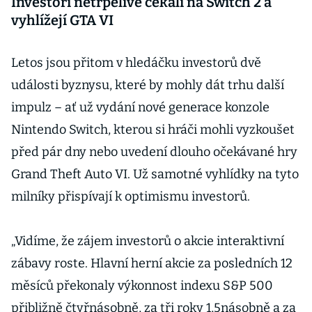
slavné tváře
Investoři netrpělivě čekali na Switch 2 a
influencerů
vyhlížejí GTA VI
Letos jsou přitom v hledáčku investorů dvě
události byznysu, které by mohly dát trhu další
impulz – ať už vydání nové generace konzole
Nintendo Switch, kterou si hráči mohli vyzkoušet
před pár dny nebo uvedení dlouho očekávané hry
Grand Theft Auto VI. Už samotné vyhlídky na tyto
milníky přispívají k optimismu investorů.
„Vidíme, že zájem investorů o akcie interaktivní
zábavy roste. Hlavní herní akcie za posledních 12
měsíců překonaly výkonnost indexu S&P 500
přibližně čtyřnásobně, za tři roky 1,5násobně a za