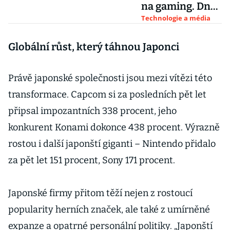
na gaming. Dnes
hráč, zítra kupec
Technologie a média
či zaměstnanec
Globální růst, který táhnou Japonci
Právě japonské společnosti jsou mezi vítězi této
transformace. Capcom si za posledních pět let
připsal impozantních 338 procent, jeho
konkurent Konami dokonce 438 procent. Výrazně
rostou i další japonští giganti – Nintendo přidalo
za pět let 151 procent, Sony 171 procent.
Japonské firmy přitom těží nejen z rostoucí
popularity herních značek, ale také z umírněné
expanze a opatrné personální politiky. „Japonští