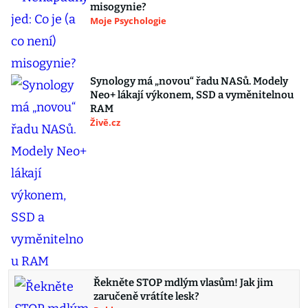
misogynie?
Moje Psychologie
Synology má „novou“ řadu NASů. Modely
Neo+ lákají výkonem, SSD a vyměnitelnou
RAM
Živě.cz
Řekněte STOP mdlým vlasům! Jak jim
zaručeně vrátíte lesk?