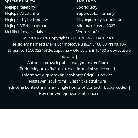
SpaceX na burze
Temu a clo
Nejlepší telefony
Spořicí účty
Nejlepší AI zdarma
Superdávka – změny
Nejlepší chytré hodinky
Chybějící roky k důchodu
Nejlepší VPN – srovnání
Minimální mzda 2027
Netflix filmy a seriály
Vedro v práci
© 2001 - 2026 Copyright
CZECH NEWS CENTER a.s.
se sídlem náměstí Marie Schmolkové 3493/1, 100 00 Praha 10 -
Strašnice, IČO: 02346826, zapsána v OR, sp.zn. B 19490 a dodavatelé
obsahu
Autorská práva k publikovaným materiálům
Podmínky pro užívání služby informační společnosti
Informace o zpracování osobních údajů
Cookies
Nastavení soukromí
Vlastnická struktura
Jednotná kontaktní místa / Single Points of Contact
Etický kodex
Povinně zveřejňované informace