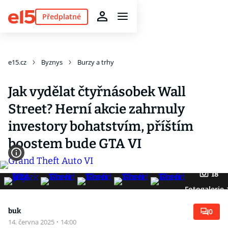
Předplatné
e15.cz
Byznys
Burzy a trhy
Jak vydělat čtyřnásobek Wall
Street? Herní akcie zahrnuly
investory bohatstvím, příštím
boostem bude GTA VI
18
Fotogalerie
buk
0
14. června 2025
·
14:00