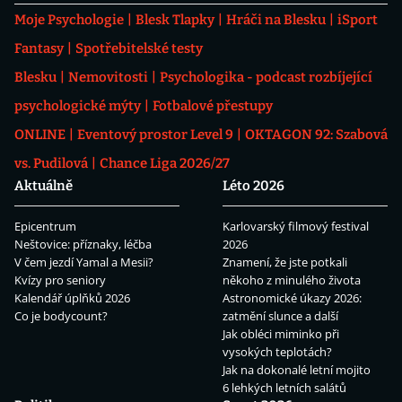
Moje Psychologie
Blesk Tlapky
Hráči na Blesku
iSport
Fantasy
Spotřebitelské testy
Blesku
Nemovitosti
Psychologika - podcast rozbíjející
psychologické mýty
Fotbalové přestupy
ONLINE
Eventový prostor Level 9
OKTAGON 92: Szabová
vs. Pudilová
Chance Liga 2026/27
Aktuálně
Léto 2026
Epicentrum
Karlovarský filmový festival
Neštovice: příznaky, léčba
2026
V čem jezdí Yamal a Mesii?
Znamení, že jste potkali
Kvízy pro seniory
někoho z minulého života
Kalendář úplňků 2026
Astronomické úkazy 2026:
Co je bodycount?
zatmění slunce a další
Jak obléci miminko při
vysokých teplotách?
Jak na dokonalé letní mojito
6 lehkých letních salátů