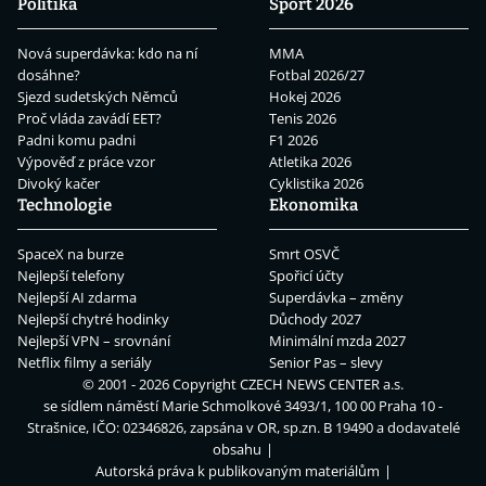
Politika
Sport 2026
Nová superdávka: kdo na ní
MMA
dosáhne?
Fotbal 2026/27
Sjezd sudetských Němců
Hokej 2026
Proč vláda zavádí EET?
Tenis 2026
Padni komu padni
F1 2026
Výpověď z práce vzor
Atletika 2026
Divoký kačer
Cyklistika 2026
Technologie
Ekonomika
SpaceX na burze
Smrt OSVČ
Nejlepší telefony
Spořicí účty
Nejlepší AI zdarma
Superdávka – změny
Nejlepší chytré hodinky
Důchody 2027
Nejlepší VPN – srovnání
Minimální mzda 2027
Netflix filmy a seriály
Senior Pas – slevy
© 2001 - 2026 Copyright
CZECH NEWS CENTER a.s.
se sídlem náměstí Marie Schmolkové 3493/1, 100 00 Praha 10 -
Strašnice, IČO: 02346826, zapsána v OR, sp.zn. B 19490 a dodavatelé
obsahu
Autorská práva k publikovaným materiálům