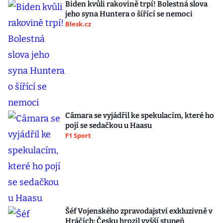
Biden kvůli rakovině trpí! Bolestná slova
jeho syna Huntera o šířící se nemoci
Blesk.cz
Câmara se vyjádřil ke spekulacím, které ho
pojí se sedačkou u Haasu
F1 Sport
Šéf Vojenského zpravodajství exkluzivně v
Hráčích: Česku hrozil vyšší stupeň