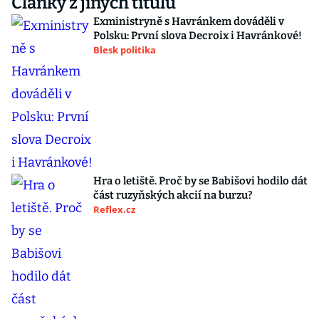
Články z jiných titulů
Exministryně s Havránkem dováděli v
Polsku: První slova Decroix i Havránkové!
Blesk politika
Hra o letiště. Proč by se Babišovi hodilo dát
část ruzyňských akcií na burzu?
Reflex.cz