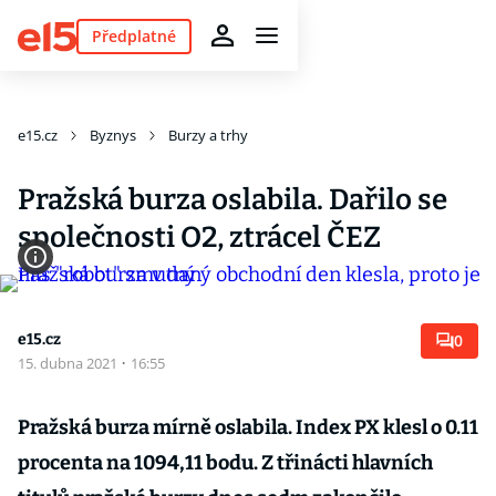
Předplatné
e15.cz
Byznys
Burzy a trhy
Pražská burza oslabila. Dařilo se
společnosti O2, ztrácel ČEZ
e15.cz
0
15. dubna 2021
·
16:55
Pražská burza mírně oslabila. Index PX klesl o 0.11
procenta na 1094,11 bodu. Z třinácti hlavních