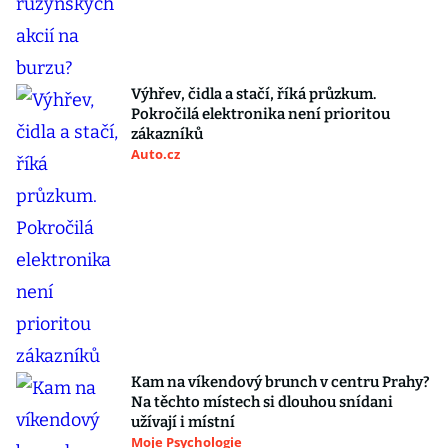
Výhřev, čidla a stačí, říká průzkum.
Pokročilá elektronika není prioritou
zákazníků
Auto.cz
Kam na víkendový brunch v centru Prahy?
Na těchto místech si dlouhou snídani
užívají i místní
Moje Psychologie