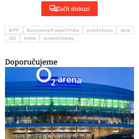
Začít diskuzi
BCPP
Burza cenných papírů Praha
pražská burza
akcie
ČEZ
Kofola
Komerční banka
Doporučujeme