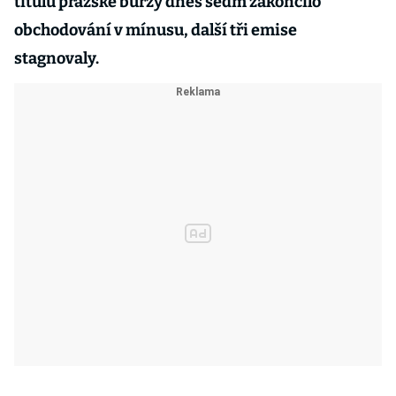
titulů pražské burzy dnes sedm zakončilo
obchodování v mínusu, další tři emise
stagnovaly.