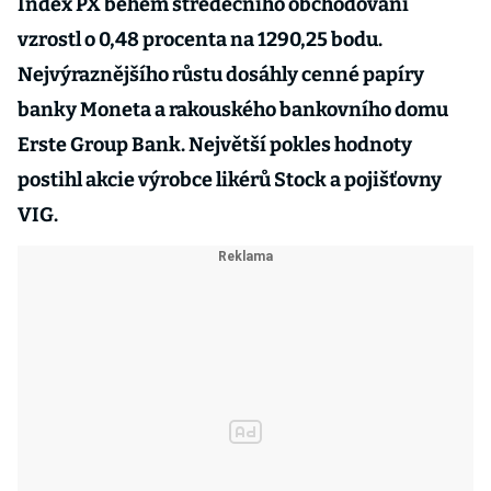
Index PX během středečního obchodování
vzrostl o 0,48 procenta na 1290,25 bodu.
Nejvýraznějšího růstu dosáhly cenné papíry
banky Moneta a rakouského bankovního domu
Erste Group Bank. Největší pokles hodnoty
postihl akcie výrobce likérů Stock a pojišťovny
VIG.