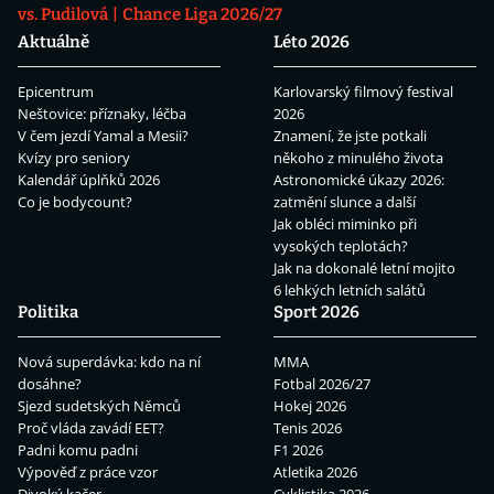
vs. Pudilová
Chance Liga 2026/27
Aktuálně
Léto 2026
Epicentrum
Karlovarský filmový festival
Neštovice: příznaky, léčba
2026
V čem jezdí Yamal a Mesii?
Znamení, že jste potkali
Kvízy pro seniory
někoho z minulého života
Kalendář úplňků 2026
Astronomické úkazy 2026:
Co je bodycount?
zatmění slunce a další
Jak obléci miminko při
vysokých teplotách?
Jak na dokonalé letní mojito
6 lehkých letních salátů
Politika
Sport 2026
Nová superdávka: kdo na ní
MMA
dosáhne?
Fotbal 2026/27
Sjezd sudetských Němců
Hokej 2026
Proč vláda zavádí EET?
Tenis 2026
Padni komu padni
F1 2026
Výpověď z práce vzor
Atletika 2026
Divoký kačer
Cyklistika 2026