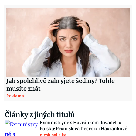
Jak spolehlivě zakryjete šediny? Tohle
musíte znát
Reklama
Články z jiných titulů
Exministryně s Havránkem dováděli v
Polsku: První slova Decroix i Havránkové!
Blesk politika