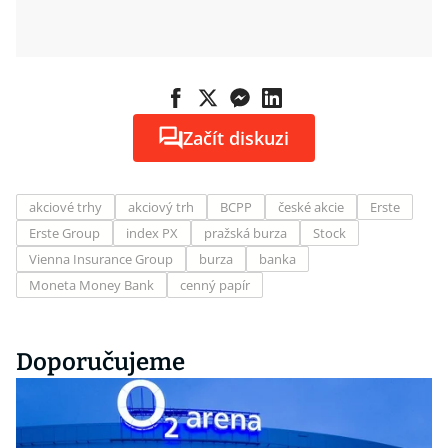
Začít diskuzi
akciové trhy
akciový trh
BCPP
české akcie
Erste
Erste Group
index PX
pražská burza
Stock
Vienna Insurance Group
burza
banka
Moneta Money Bank
cenný papír
Doporučujeme