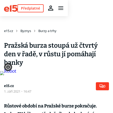
Předplatné
e15.cz
Byznys
Burzy a trhy
Pražská burza stoupá už čtvrtý
den v řadě, v růstu jí pomáhají
banky
e15.cz
0
1. září 2021
·
16:47
Růstové období na Pražské burze pokračuje.