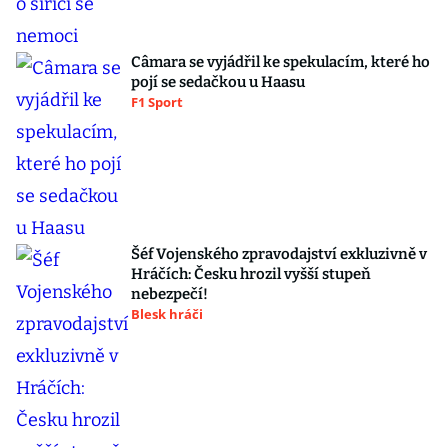
Câmara se vyjádřil ke spekulacím, které ho
pojí se sedačkou u Haasu
F1 Sport
Šéf Vojenského zpravodajství exkluzivně v
Hráčích: Česku hrozil vyšší stupeň
nebezpečí!
Blesk hráči