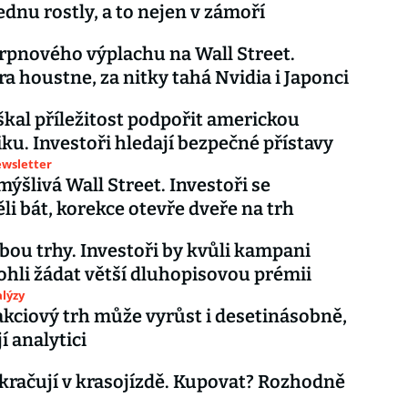
ednu rostly, a to nejen v zámoří
rpnového výplachu na Wall Street.
a houstne, za nitky tahá Nvidia i Japonci
kal příležitost podpořit americkou
u. Investoři hledají bezpečné přístavy
ewsletter
mýšlivá Wall Street. Investoři se
i bát, korekce otevře dveře na trh
bou trhy. Investoři by kvůli kampani
hli žádat větší dluhopisovou prémii
lýzy
akciový trh může vyrůst i desetinásobně,
í analytici
kračují v krasojízdě. Kupovat? Rozhodně