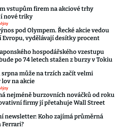
m vstupům firem na akciové trhy
 nové triky
lýzy
výnos pod Olympem. Řecké akcie vedou
 Evropu, vydělávají desítky procent
japonského hospodářského vzestupu
bude po 74 letech stažen z burzy v Tokiu
srpna může na trzích začít velmi
 lov na akcie
lýzy
má nejméně burzovních nováčků od roku
ovativní firmy jí přetahuje Wall Street
ní newsletter: Koho zajímá průměrná
 Ferrari?