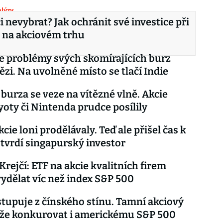
lýzy
či nevybrat? Jak ochránit své investice při
 na akciovém trhu
e problémy svých skomírajících burz
nězi. Na uvolněné místo se tlačí Indie
 burza se veze na vítězné vlně. Akcie
yoty či Nintenda prudce posílily
cie loni prodělávaly. Teď ale přišel čas k
tvrdí singapurský investor
Krejčí: ETF na akcie kvalitních firem
dělat víc než index S&P 500
stupuje z čínského stínu. Tamní akciový
áže konkurovat i americkému S&P 500