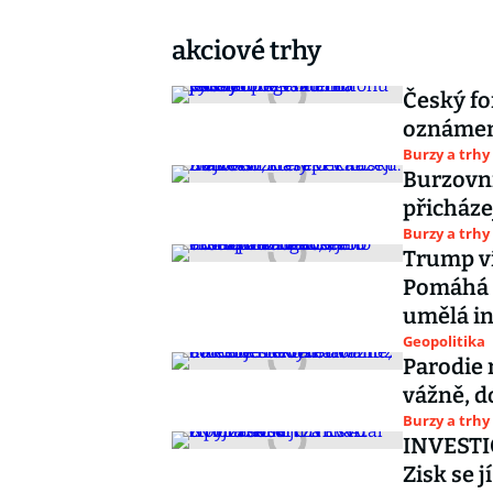
akciové trhy
Český fo
oznámení
Burzy a trhy
Burzovní
přicháze
Burzy a trhy
Trump ví
Pomáhá 
umělá in
Geopolitika
Parodie 
vážně, d
Burzy a trhy
INVESTIČ
Zisk se j