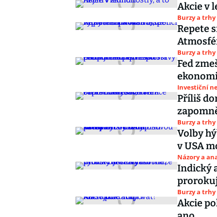
Akcie v l
Burzy a trhy
Repete s
Atmosfér
Burzy a trhy
Fed zmeš
ekonomik
Investiční n
Příliš do
zapomněl
Burzy a trhy
Volby hý
v USA mo
Názory a ana
Indický 
prorokuj
Burzy a trhy
Akcie po
ano