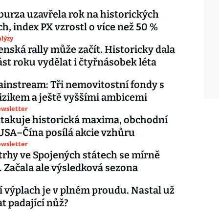
burza uzavřela rok na historických
, index PX vzrostl o více než 50 %
lýzy
nská rally může začít. Historicky dala
st roku vydělat i čtyřnásobek léta
nstream: Tři nemovitostní fondy s
izikem a ještě vyššími ambicemi
ewsletter
atakuje historická maxima, obchodní
SA–Čína posílá akcie vzhůru
ewsletter
trhy ve Spojených státech se mírně
y. Začala ale výsledková sezona
 výplach je v plném proudu. Nastal už
at padající nůž?