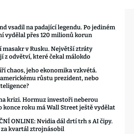
nd vsadil na padající legendu. Po jediném
 vydělal přes 120 milionů korun
 masakr v Rusku. Největší ztráty
jí z odvětví, které čekal málokdo
ří chaos, jeho ekonomika vzkvétá.
americkému růstu prezident, nebo
teligence?
na krizi. Hormuz investoři neberou
o konce roku má Wall Street ještě vydělat
NÍ ONLINE: Nvidia dál drtí trh s AI čipy.
í za kvartál ztrojnásobil