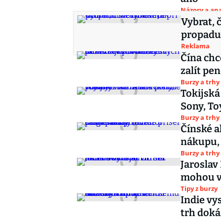
Názory a ana
Vybrat, 
propadu
Reklama
Čína chc
zalít pe
Burzy a trhy
Tokijská
Sony, To
Burzy a trhy
Čínské ak
nákupu, 
Burzy a trhy
Jaroslav 
mohou vy
Tipy z burzy
Indie vy
trh dok