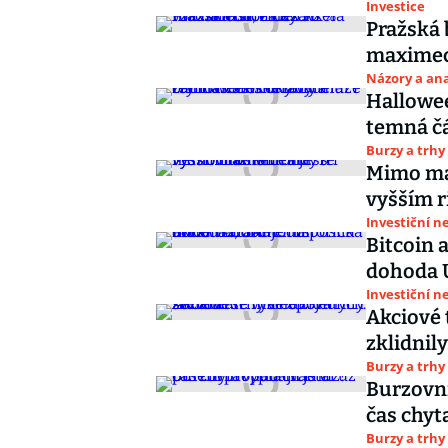
Investice
Pražská 
maximech
Názory a ana
Hallowee
temná čá
Burzy a trhy
Mimo mai
vyšším r
Investiční n
Bitcoin 
dohoda U
Investiční n
Akciové 
zklidnil
Burzy a trhy
Burzovní
čas chyt
Burzy a trhy