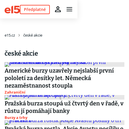
Předplatné
e15.cz
české akcie
české akcie
Americké burzy uzavřely nejslabší první
pololetí za desítky let. Německá
nezaměstnanost stoupla
Zahraniční
Pražská burza stoupá už čtvrtý den v řadě, v
růstu jí pomáhají banky
Burzy a trhy
Pražská burza rostla. Akcie Avastu posílily o