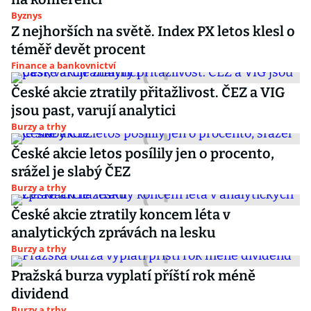
Byznys
Z nejhorších na světě. Index PX letos klesl o
téměř devět procent
Finance a bankovnictví
České akcie ztratily přitažlivost. ČEZ a VIG
jsou past, varují analytici
Burzy a trhy
České akcie letos posílily jen o procento,
srážel je slabý ČEZ
Burzy a trhy
České akcie ztratily koncem léta v
analytických zprávách na lesku
Burzy a trhy
Pražská burza vyplatí příští rok méně
dividend
Burzy a trhy