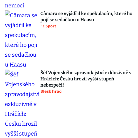
Câmara se vyjádřil ke spekulacím, které ho
pojí se sedačkou u Haasu
F1 Sport
Šéf Vojenského zpravodajství exkluzivně v
Hráčích: Česku hrozil vyšší stupeň
nebezpečí!
Blesk hráči