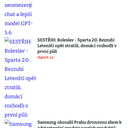
SESTŘIH: Boleslav - Sparta 2:0. Bezzubí
Letenští opět ztratili, domácí rozhodli v
první půli
iSport.cz
Samsung okouzlil Prahu dronovou show k