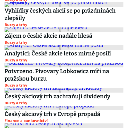
Vyhlídky českých akcií se po prázdninách
zlepšily
Burzy a trhy
Zájem o české akcie nadále klesá
Burzy a trhy
Analytici: České akcie letos mírně posílí
Burzy a trhy
Potvrzeno. Pivovary Lobkowicz míří na
pražskou burzu
Burzy a trhy
Český akciový trh zachraňují dividendy
Burzy a trhy
Český akciový trh v Evropě propadá
Finance a bankovnictví