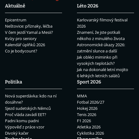
Aktuálně
Léto 2026
Epicentrum
Karlovarský filmový festival
Neštovice: příznaky, léčba
2026
V čem jezdí Yamal a Mesii?
Znamení, že jste potkali
Kvízy pro seniory
někoho z minulého života
Kalendář úplňků 2026
Astronomické úkazy 2026:
Co je bodycount?
zatmění slunce a další
Jak obléci miminko při
vysokých teplotách?
Jak na dokonalé letní mojito
6 lehkých letních salátů
Politika
Sport 2026
Nová superdávka: kdo na ní
MMA
dosáhne?
Fotbal 2026/27
Sjezd sudetských Němců
Hokej 2026
Proč vláda zavádí EET?
Tenis 2026
Padni komu padni
F1 2026
Výpověď z práce vzor
Atletika 2026
Divoký kačer
Cyklistika 2026