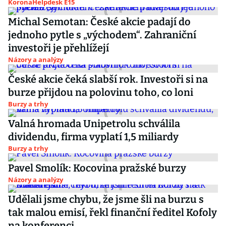
KoronaHelpdesk E15
Michal Semotan: České akcie padají do
jednoho pytle s „východem“. Zahraniční
investoři je přehlížejí
Názory a analýzy
České akcie čeká slabší rok. Investoři si na
burze přijdou na polovinu toho, co loni
Burzy a trhy
Valná hromada Unipetrolu schválila
dividendu, firma vyplatí 1,5 miliardy
Burzy a trhy
Pavel Smolík: Kocovina pražské burzy
Názory a analýzy
Udělali jsme chybu, že jsme šli na burzu s
tak malou emisí, řekl finanční ředitel Kofoly
na konferenci