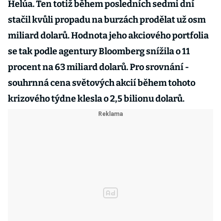
Helúa. Ten totiž během posledních sedmi dní
stačil kvůli propadu na burzách prodělat už osm
miliard dolarů. Hodnota jeho akciového portfolia
se tak podle agentury Bloomberg snížila o 11
procent na 63 miliard dolarů. Pro srovnání -
souhrnná cena světových akcií během tohoto
krizového týdne klesla o 2,5 bilionu dolarů.