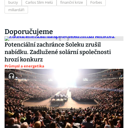
burzy
Carlos Slim Helú
finanční krize
Forbes
miliardáři
Doporučujeme
Potenciální zachránce Soleku zrušil
nabídku. Zadlužené solární společnosti
hrozí konkurz
Průmysl a energetika