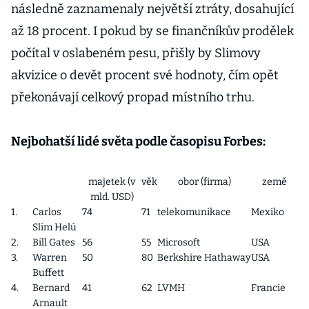
následně zaznamenaly největší ztráty, dosahující
až 18 procent. I pokud by se finančníkův prodělek
počítal v oslabeném pesu, přišly by Slimovy
akvizice o devět procent své hodnoty, čím opět
překonávají celkový propad místního trhu.
Nejbohatší lidé světa podle časopisu Forbes:
majetek (v
věk
obor (firma)
země
mld. USD)
1.
Carlos
74
71
telekomunikace
Mexiko
Slim Helú
2.
Bill Gates
56
55
Microsoft
USA
3.
Warren
50
80
Berkshire Hathaway
USA
Buffett
4.
Bernard
41
62
LVMH
Francie
Arnault