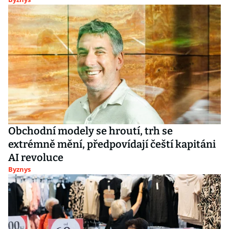
Obchodní modely se hroutí, trh se
extrémně mění, předpovídají čeští kapitáni
AI revoluce
Byznys