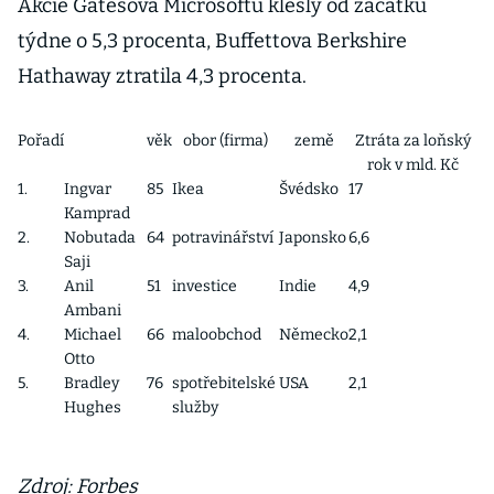
Akcie Gatesova Microsoftu klesly od začátku
týdne o 5,3 procenta, Buffettova Berkshire
Hathaway ztratila 4,3 procenta.
Pořadí
věk
obor (firma)
země
Ztráta za loňský
rok v mld. Kč
1.
Ingvar
85
Ikea
Švédsko
17
Kamprad
2.
Nobutada
64
potravinářství
Japonsko
6,6
Saji
3.
Anil
51
investice
Indie
4,9
Ambani
4.
Michael
66
maloobchod
Německo
2,1
Otto
5.
Bradley
76
spotřebitelské
USA
2,1
Hughes
služby
Zdroj: Forbes