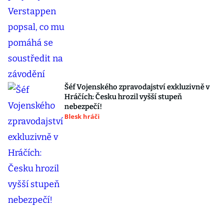
Šéf Vojenského zpravodajství exkluzivně v
Hráčích: Česku hrozil vyšší stupeň
nebezpečí!
Blesk hráči