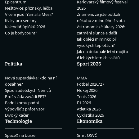
Epicentrum
Karlovarský filmový festival
Neštovice: příznaky, léčba
2026
V čem jezdí Yamal a Mesii?
Znamení, že jste potkali
Kvízy pro seniory
někoho z minulého života
Kalendář úplňků 2026
Astronomické úkazy 2026:
Co je bodycount?
zatmění slunce a další
Jak obléci miminko při
vysokých teplotách?
Jak na dokonalé letní mojito
6 lehkých letních salátů
Politika
Sport 2026
Nová superdávka: kdo na ní
MMA
dosáhne?
Fotbal 2026/27
Sjezd sudetských Němců
Hokej 2026
Proč vláda zavádí EET?
Tenis 2026
Padni komu padni
F1 2026
Výpověď z práce vzor
Atletika 2026
Divoký kačer
Cyklistika 2026
Technologie
Ekonomika
SpaceX na burze
Smrt OSVČ