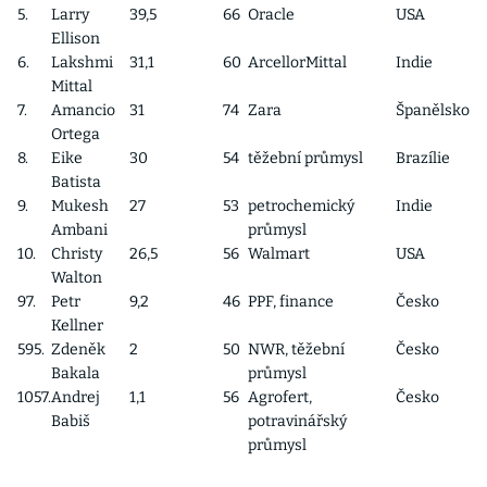
5.
Larry
39,5
66
Oracle
USA
Ellison
6.
Lakshmi
31,1
60
ArcellorMittal
Indie
Mittal
7.
Amancio
31
74
Zara
Španělsko
Ortega
8.
Eike
30
54
těžební průmysl
Brazílie
Batista
9.
Mukesh
27
53
petrochemický
Indie
Ambani
průmysl
10.
Christy
26,5
56
Walmart
USA
Walton
97.
Petr
9,2
46
PPF, finance
Česko
Kellner
595.
Zdeněk
2
50
NWR, těžební
Česko
Bakala
průmysl
1057.
Andrej
1,1
56
Agrofert,
Česko
Babiš
potravinářský
průmysl