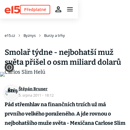
Předplatné
e15.cz
Byznys
Burzy a trhy
Smolař týdne - nejbohatší muž
světa přišel o osm miliard dolarů
Štěpán Bruner
5. srpna 2011
·
18:12
Pád střemhlav na finančních trzích už má
prvního velkého poraženého. A jde rovnou o
nejbohatšího muže světa - Mexičana Carlose Slim