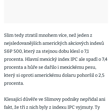
Slim tedy ztratil mnohem více, než jeden z
nejsledovanějších amerických akciových indexů
S&P 500, který za stejnou dobu klesl o 7,1
procenta. Hlavní mexický index IPC ale spadl o 7,4
procenta a hůře se dařilo i mexickému pesu,
který si oproti americkému dolaru pohoršil o 2,5
procenta.
Klesající důvěře ve Slimovy podniky nepřidal ani
fakt, že tři z nich byly z indexu IPC vyjmuty. Ty