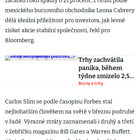
začátku roku spadly o 21 procent, z titulu podle
mexického burzovního obchodníka Leona Cabrery
dělá ideální příležitost pro investora, jak levně
získat akcie stabilní společnosti, řekl pro
Bloomberg.
Trhy zachvátila
panika, během
týdne zmizelo 2,5
bilionu dolarů
Burzy a trhy
Carlos Slim se podle časopisu Forbes stal
nejbohatším člověkem na světě v březnu podruhé
v řadě. Výrazné ztráty zaznamenali i druhý a třetí
v žebříčku magazínu Bill Gates a Warren Buffett.