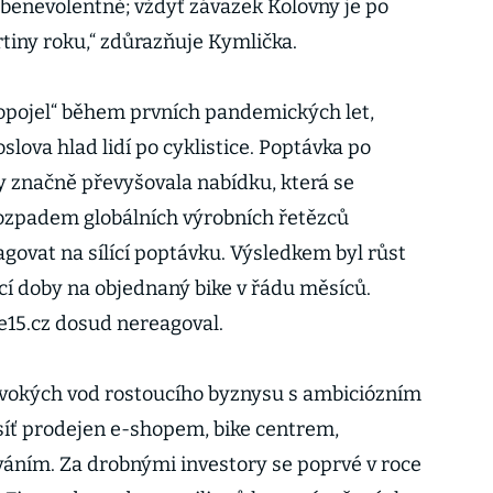
 benevolentně; vždyť závazek Kolovny je po
vrtiny roku,“ zdůrazňuje Kymlička.
opojel“ během prvních pandemických let,
slova hlad lidí po cyklistice. Poptávka po
dy značně převyšovala nabídku, která se
zpadem globálních výrobních řetězců
govat na sílící poptávku. Výsledkem byl růst
cí doby na objednaný bike v řádu měsíců.
e15.cz dosud nereagoval.
ivokých vod rostoucího byznysu s ambiciózním
 síť prodejen e-shopem, bike centrem,
váním. Za drobnými investory se poprvé v roce