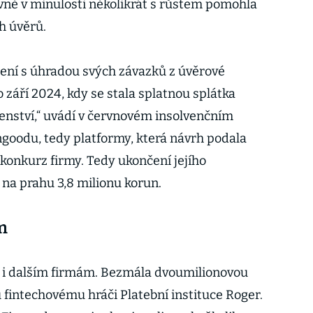
vně v minulosti několikrát s růstem pomohla
h úvěrů.
lení s úhradou svých závazků z úvěrové
září 2024, kdy se stala splatnou splátka
šenství,“ uvádí v červnovém insolvenčním
goodu, tedy platformy, která návrh podala
konkurz firmy. Tedy ukončení jejího
 na prahu 3,8 milionu korun.
m
í i dalším firmám. Bezmála dvoumilionovou
intechovému hráči Platební instituce Roger.