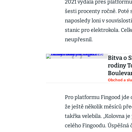
2021 vydala přes platform
šesti procenty ročně. Poté s
naposledy loni v souvislost
stanic pro elektrokola. Cel
neupřesnil.
Bitva o 
rodiny T
Bouleva
Obchod a sl
Pro platformu Fingood jde 
že ještě několik měsíců př
takřka velebila. „Kolovna j
celého Fingoodu. Úspěšná če