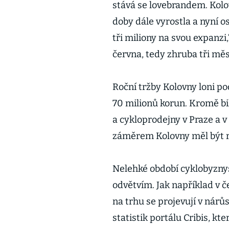
stává se lovebrandem. Kolov
doby dále vyrostla a nyní os
tři miliony na svou expanzi
června, tedy zhruba tři mě
Roční tržby Kolovny loni po
70 milionů korun. Kromě bi
a cykloprodejny v Praze a
záměrem Kolovny měl být r
Nelehké období cyklobyznys
odvětvím. Jak například v 
na trhu se projevují v nárů
statistik portálu Cribis, k