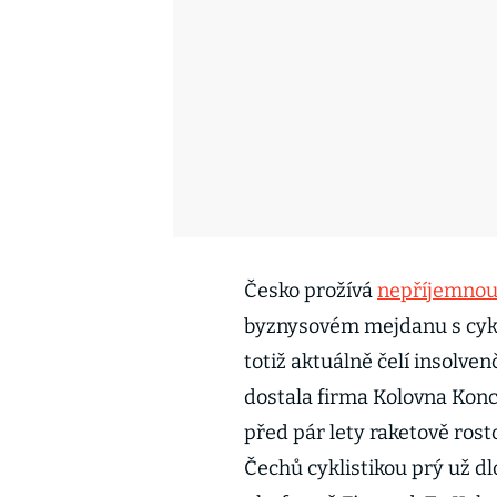
Česko prožívá
nepříjemnou
byznysovém mejdanu s cykl
totiž aktuálně čelí insolv
dostala firma Kolovna Konc
před pár lety raketově rost
Čechů cyklistikou prý už d