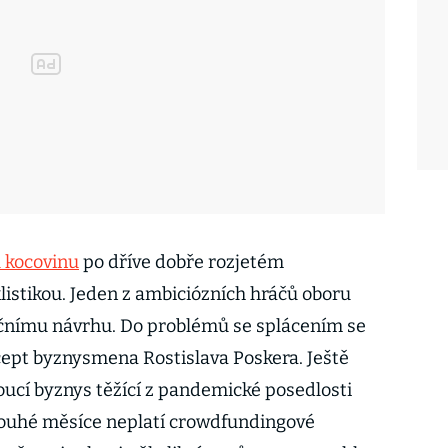
 kocovinu
po dříve dobře rozjetém
istikou. Jeden z ambiciózních hráčů oboru
enčnímu návrhu. Do problémů se splácením se
ept byznysmena Rostislava Poskera. Ještě
oucí byznys těžící z pandemické posedlosti
louhé měsíce neplatí crowdfundingové