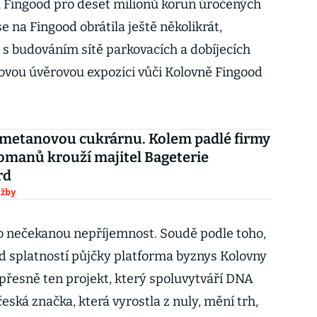
u Fingood pro deset milionů korun úročených
e na Fingood obrátila ještě několikrát,
i s budováním sítě parkovacích a dobíjecích
kovou úvěrovou expozici vůči Kolovně Fingood
Smetanovou cukrárnu. Kolem padlé firmy
omanů krouží majitel Bageterie
rd
užby
o nečekanou nepříjemnost. Soudě podle toho,
ed splatností půjčky platforma byznys Kolovny
e přesně ten projekt, který spoluvytváří DNA
ská značka, která vyrostla z nuly, mění trh,