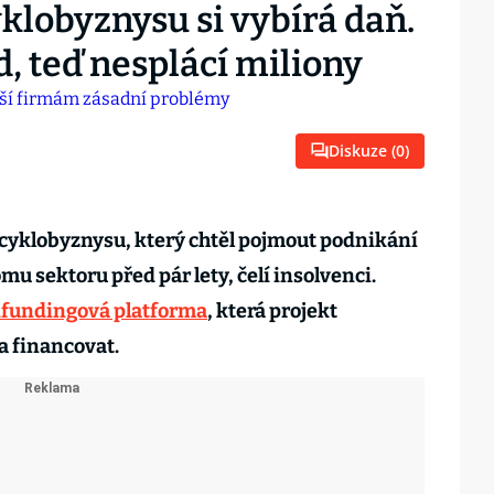
klobyznysu si vybírá daň.
d, teď nesplácí miliony
Diskuze (
0
)
 cyklobyznysu, který chtěl pojmout podnikání
omu sektoru před pár lety, čelí insolvenci.
fundingová platforma
, která projekt
a financovat.