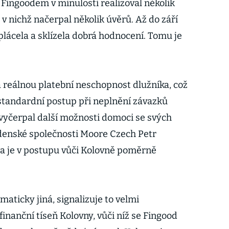
 Fingoodem v minulosti realizoval několik
 v nichž načerpal několik úvěrů. Až do září
plácela a sklízela dobrá hodnocení. Tomu je
a reálnou platební neschopnost dlužníka, což
a standardní postup při neplnění závazků
dy vyčerpal další možnosti domoci se svých
denské společnosti Moore Czech Petr
ma je v postupu vůči Kolovně poměrně
amaticky jiná, signalizuje to velmi
nanční tíseň Kolovny, vůči níž se Fingood