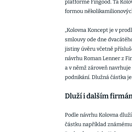
platformě Fingood. Ta Kolo
formou několikamilionovýc
„Kolovna Koncept je v prod
smlouvy ode dne dvacátého 
jistiny úvěru včetně příslu
návrhu Roman Lenner z Fin
a v němž zároveň navrhuje 
podnikání. Dlužná částka je
Dluží i dalším firmá
Podle návrhu Kolovna dluž
částku například známému f