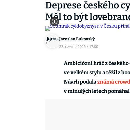
Deprese českého cy
Měl to být lovebran
Jaroslav Bukovský
23. června 2025
·
17:00
Ambiciózní hráč z českého
ve velkém stylu a těžil z bo
Návrh podala
známá crowd
v minulých letech pomáhal