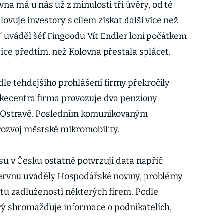
na má u nás už z minulosti tři úvěry, od té
lovuje investory s cílem získat další více než
,“ uváděl šéf Fingoodu Vít Endler loni počátkem
síce předtím, než Kolovna přestala splácet.
dle tehdejšího prohlášení firmy překročily
kecentra firma provozuje dva penziony
 v Ostravě. Posledním komunikovaným
ozvoj městské mikromobility.
u v Česku ostatně potvrzují data napříč
červnu uváděly Hospodářské noviny, problémy
stu zadluženosti některých firem. Podle
terý shromažďuje informace o podnikatelích,