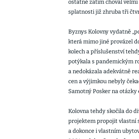
ostatně zatím choval velmi
splatnosti již zhruba tři čt
Byznys Kolovny vydatně „p
která mimo jiné provázel do
kolech a příslušenství teh
potýkala s pandemickým ro
a nedokázala adekvátně rea
cen a výjimkou nebyly čeka
Samotný Posker na otázky 
Kolovna tehdy skočila do d
projektem propojit vlastní
a dokonce i vlastním ubyto