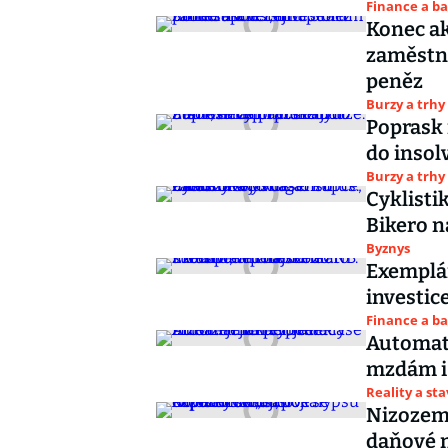
Finance a b
Konec ak
zaměstna
peněz
Burzy a trhy
Poprask 
do insol
Burzy a trhy
Cyklisti
Bikero n
Byznys
Exemplár
investic
Finance a b
Automat 
mzdám i 
Reality a st
Nizozemc
daňové n