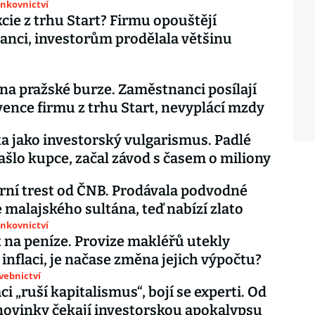
ankovnictví
cie z trhu Start? Firmu opouštějí
nci, investorům prodělala většinu
na pražské burze. Zaměstnanci posílají
vence firmu z trhu Start, nevyplácí mzdy
ka jako investorský vulgarismus. Padlé
ašlo kupce, začal závod s časem o miliony
ní trest od ČNB. Prodávala podvodné
e malajského sultána, teď nabízí zlato
ankovnictví
na peníze. Provize makléřů utekly
inflaci, je načase změna jejich výpočtu?
avebnictví
i „ruší kapitalismus“, bojí se experti. Od
ovinky čekají investorskou apokalypsu