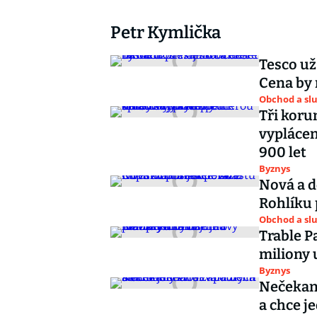
Petr Kymlička
Tesco už
Cena by 
Obchod a sl
Tři koru
vyplácen
900 let
Byznys
Nová a d
Rohlíku 
Obchod a sl
Trable P
miliony 
Byznys
Nečekaný
a chce j