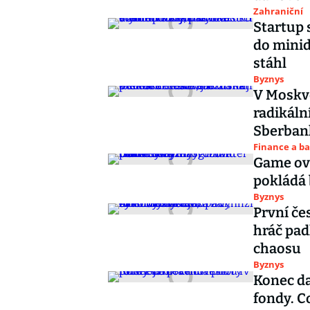
Zahraniční
Startup 
do minid
stáhl
Byznys
V Moskvě
radikální
Sberban
Finance a b
Game ove
pokládá 
Byznys
První če
hráč padl
chaosu
Byznys
Konec da
fondy. C