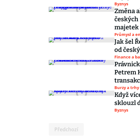
Byznys
Změna ak
českých 
majetek
Průmysl a e
Jak šel 
od česk
Finance a b
Právnick
Petrem K
transakc
Burzy a trhy
Když víc
sklouzl 
Byznys
Předchozí