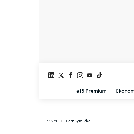
e15 Premium
Ekonom
e15.cz
Petr Kymlička