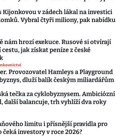
s Kijonkovou v zádech lákal na investici
omků. Vybral čtyři miliony, pak nabídku
 nám hrozí exekuce. Rusové si otvírají
 cestu, jak získat peníze z české
k
ankovnictví
r. Provozovatel Hamleys a Playground
byznys, dluží balík českým miliardářům
ská tečka za cyklobyznysem. Ambiciózní
, další balancuje, trh vyhlíží dva roky
ňového limitu i přísnější pravidla pro
o čeká investory v roce 2026?