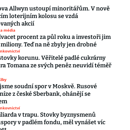
va Allwyn ustoupí minoritářům. V nově
cím loterijním kolosu se vzdá
ovaných akcií
 a média
dvacet procent za půl roku a investoři jim
 miliony. Teď na ně zbyly jen drobné
ankovnictví
stovky korunu. Věřitelé padlé cukrárny
ra Tomana ze svých peněz neuvidí téměř
užby
 jsme soudní spor v Moskvě. Rusové
eníze z české Sberbank, ohánějí se
kem
ankovnictví
liarda v trapu. Stovky byznysmenů
úspory v padlém fondu, měl vynášet víc
ett