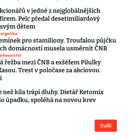
cionářů v jedné z nejglobálnějších
firem. Pelc předal desetimiliardový
 svým dětem
nergetika
Řemínek pro stamiliony. Troufalou půjčku
ých domácností musela usměrnit ČNB
ankovnictví
á řežba mezi ČNB a exšéfem Pilulky
asou. Trest v poločase za akciovou
i
e než kila trápí dluhy. Dietář Ketomix
do úpadku, spoléhá na novou krev
Další