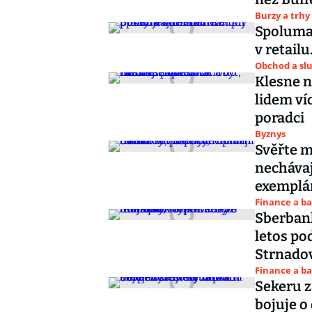
Burzy a trhy
Spolumaj
v retail
Obchod a sl
Klesne n
lidem ví
poradci
Byznys
Svěřte m
nechávaj
exemplár
Finance a b
Sberbank
letos po
Strnado
Finance a b
Sekeru z
bojuje o