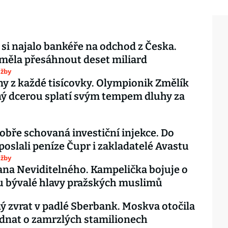
 si najalo bankéře na odchod z Česka.
měla přesáhnout deset miliard
užby
ny z každé tisícovky. Olympionik Změlík
ý dcerou splatí svým tempem dluhy za
obře schovaná investiční injekce. Do
poslali peníze Čupr i zakladatelé Avastu
užby
ana Neviditelného. Kampelička bojuje o
u bývalé hlavy pražských muslimů
 zvrat v padlé Sberbank. Moskva otočila
ednat o zamrzlých stamilionech