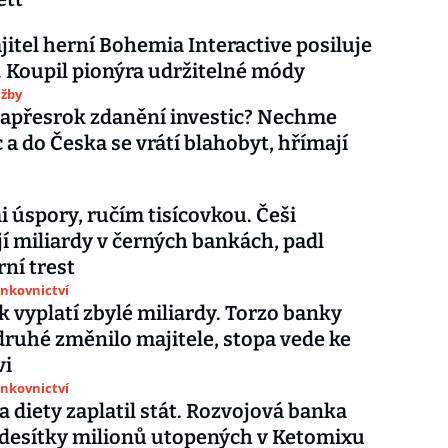
itel herní Bohemia Interactive posiluje
u. Koupil pionýra udržitelné módy
užby
apřesrok zdanění investic? Nechme
c a do Česka se vrátí blahobyt, hřímají
i úspory, ručím tisícovkou. Češi
í miliardy v černých bankách, padl
ní trest
ankovnictví
 vyplatí zbylé miliardy. Torzo banky
druhé změnilo majitele, stopa vede ke
vi
ankovnictví
a diety zaplatil stát. Rozvojová banka
 desítky milionů utopených v Ketomixu