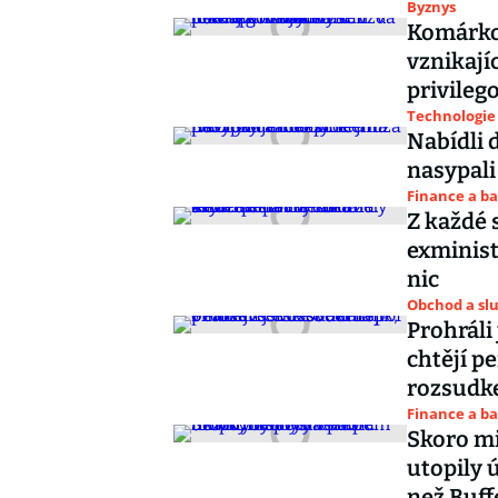
Byznys
Komárko
vznikají
privileg
Technologie
Nabídli 
nasypali
Finance a b
Z každé 
exminist
nic
Obchod a sl
Prohráli
chtějí p
rozsud
Finance a b
Skoro mi
utopily 
než Buff