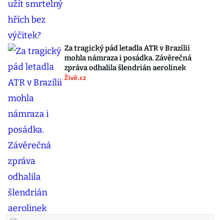
Za tragický pád letadla ATR v Brazílii
mohla námraza i posádka. Závěrečná
zpráva odhalila šlendrián aerolinek
Živě.cz