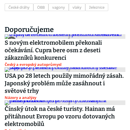
České dráhy
ÖBB
vagony
vlaky
železnice
Doporučujeme
S novým elektromobilem překonali
očekávání. Cupra bere osm z deseti
zákazníků konkurenci
Český a evropský autoprůmysl
USA po 28 letech použily mimořádný zásah.
Japonský problém může zasáhnout i
světové trhy
Názory a analýzy
Čínský útok na české turisty. Hainan má
přitáhnout Evropu po vzoru dotovaných
elektromobilů