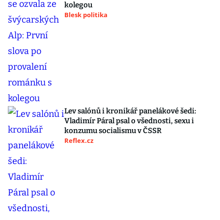
kolegou
Blesk politika
Lev salónů i kronikář panelákové šedi:
Vladimír Páral psal o všednosti, sexu i
konzumu socialismu v ČSSR
Reflex.cz