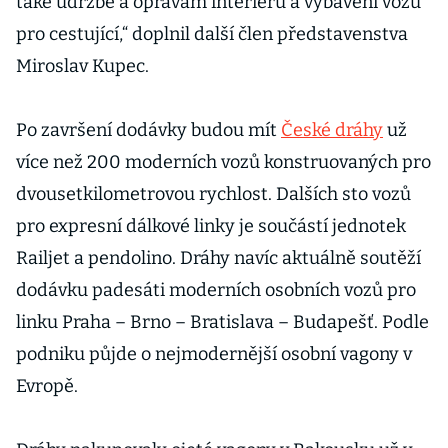
také údržbě a opravám interiéru a vybavení vozů
pro cestující,“ doplnil další člen představenstva
Miroslav Kupec.
Po završení dodávky budou mít
České dráhy
už
více než 200 moderních vozů konstruovaných pro
dvousetkilometrovou rychlost. Dalších sto vozů
pro expresní dálkové linky je součástí jednotek
Railjet a pendolino. Dráhy navíc aktuálně soutěží
dodávku padesáti moderních osobních vozů pro
linku Praha – Brno – Bratislava – Budapešť. Podle
podniku půjde o nejmodernější osobní vagony v
Evropě.