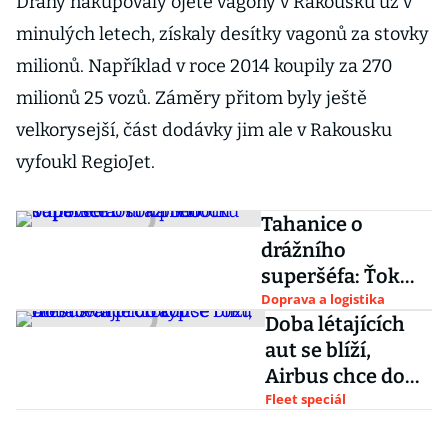
Dráhy nakupovaly ojeté vagony v Rakousku už v
minulých letech, získaly desítky vagonů za stovky
milionů. Například v roce 2014 koupily za 270
milionů 25 vozů. Záměry přitom byly ještě
velkorysejší, část dodávky jim ale v Rakousku
vyfoukl RegioJet.
Tahanice o
drážního
superšéfa: Ťok
přehodil
Doprava a logistika
Doba létajících
odpovědnost na
aut se blíží,
Sobotku
Airbus chce do
konce roku
Fleet speciál
otestovat