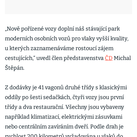
„Nově pořízené vozy doplní náš stávající park
moderních osobních vozů pro vlaky vyšší kvality,
u kterých zaznamenáváme rostoucí zájem
cestujících,“ uvedl člen představenstva
ČD
Michal
Štěpán.
Z dodávky je 41 vagonů druhé třídy s klasickými
oddíly po šesti sedačkách, čtyři vozy jsou první
třídy a dva restaurační. Všechny jsou vybaveny
například klimatizací, elektrickými zásuvkami
nebo centrálním zavíráním dveří. Podle drah je
rychlost 200 kilometrů vyžadována u vlaků do