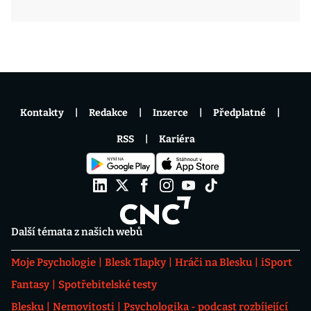
Kontakty
Redakce
Inzerce
Předplatné
RSS
Kariéra
Další témata z našich webů
Moje Psychologie
Blesk Tlapky
Hráči na Blesku
iSport
Fantasy
Spotřebitelské testy
Blesku
Nemovitosti
Psychologika - podcast rozbíjející