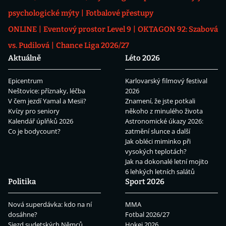
psychologické mýty
Fotbalové přestupy
ONLINE
Eventový prostor Level 9
OKTAGON 92: Szabová
vs. Pudilová
Chance Liga 2026/27
Aktuálně
Léto 2026
Epicentrum
Karlovarský filmový festival
Neštovice: příznaky, léčba
2026
V čem jezdí Yamal a Mesii?
Znamení, že jste potkali
Kvízy pro seniory
někoho z minulého života
Kalendář úplňků 2026
Astronomické úkazy 2026:
Co je bodycount?
zatmění slunce a další
Jak obléci miminko při
vysokých teplotách?
Jak na dokonalé letní mojito
6 lehkých letních salátů
Politika
Sport 2026
Nová superdávka: kdo na ní
MMA
dosáhne?
Fotbal 2026/27
Sjezd sudetských Němců
Hokej 2026