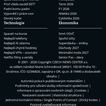
Proč vláda zavádí EET?
Tenis 2026
Padni komu padni
F1 2026
Výpověď z práce vzor
Atletika 2026
Divoký kačer
Cyklistika 2026
Technologie
Ekonomika
SpaceX na burze
Smrt OSVČ
Nejlepší telefony
Spořicí účty
Nejlepší AI zdarma
Superdávka – změny
Nejlepší chytré hodinky
Důchody 2027
Nejlepší VPN – srovnání
Minimální mzda 2027
Netflix filmy a seriály
Senior Pas – slevy
© 2001 - 2026 Copyright
CZECH NEWS CENTER a.s.
se sídlem náměstí Marie Schmolkové 3493/1, 100 00 Praha 10 -
Strašnice, IČO: 02346826, zapsána v OR, sp.zn. B 19490 a dodavatelé
obsahu
Autorská práva k publikovaným materiálům
Podmínky pro užívání služby informační společnosti
Informace o zpracování osobních údajů
Cookies
Nastavení soukromí
Vlastnická struktura
Jednotná kontaktní místa / Single Points of Contact
Etický kodex
Povinně zveřejňované informace