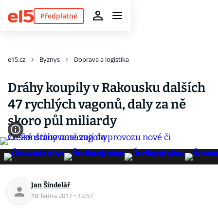
Předplatné
e15.cz
Byznys
Doprava a logistika
Dráhy koupily v Rakousku dalších
47 rychlých vagonů, daly za ně
skoro půl miliardy
Jan Šindelář
18. ledna 2017
·
12:57