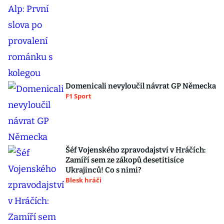
Domenicali nevyloučil návrat GP Německa
F1 Sport
Šéf Vojenského zpravodajství v Hráčích:
Zamíří sem ze zákopů desetitisíce
Ukrajinců! Co s nimi?
Blesk hráči