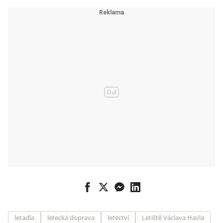
letadla
letecká doprava
letectví
Letiště Václava Havla