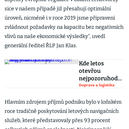
sice v našem případě již přesahují optimální
úroveň, nicméně i v roce 2019 jsme připraveni
zvládnout požadavky na kapacitu bez negativních
vlivů na naše ekonomické výsledky“, uvedl
generální ředitel ŘLP Jan Klas.
Kde letos
otevřou
nejpozoruhodn
ější letiště?
Doprava a logistika
Státy do nich
investují
Hlavním zdrojem příjmů podniku bylo v loňském
stamiliardy
roce tradičně poskytování letových navigačních
služeb, které představovaly přes 93 procent