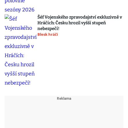
Šéf Vojenského zpravodajství exkluzivně v
Hráčích: Česku hrozil vyšší stupeň
nebezpečí!
Blesk hráči