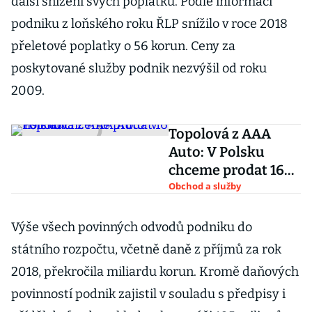
další snížení svých poplatků. Podle informací
podniku z loňského roku ŘLP snížilo v roce 2018
přeletové poplatky o 56 korun. Ceny za
poskytované služby podnik nezvýšil od roku
2009.
Topolová z AAA
Auto: V Polsku
chceme prodat 16
tisíc aut
Obchod a služby
Výše všech povinných odvodů podniku do
státního rozpočtu, včetně daně z příjmů za rok
2018, překročila miliardu korun. Kromě daňových
povinností podnik zajistil v souladu s předpisy i