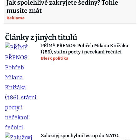
Jak spolehlivě zakryjete šediny? Tohle
musíte znát
Reklama
Články z jiných titulů
PŘÍMÝ PŘENOS: Pohřeb Milana Knížáka
(†86), státní pocty i nečekaní řečníci
Blesk politika
Zalužnyj zpochybnil vstup do NATO.