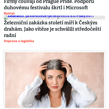
Firmy couvají od Prague Pride. Podporu
duhovému festivalu škrtl i Microsoft
Byznys
Železniční zakázka století míří k Českým
drahám. Jako vítěze je schválili středočeští
radní
Doprava a logistika