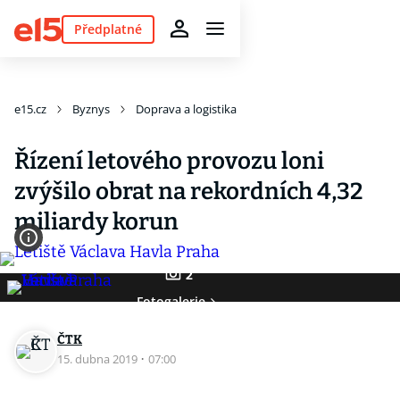
Předplatné
e15.cz
Byznys
Doprava a logistika
Řízení letového provozu loni
zvýšilo obrat na rekordních 4,32
miliardy korun
2
Fotogalerie
ČTK
15. dubna 2019
·
07:00