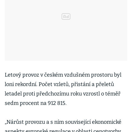
Letový provoz v českém vzdušném prostoru byl
loni rekordní. Počet vzletů, přistání a přeletů
letadel proti předchozímu roku vzrostl o téměř
sedm procent na 912 815.
„Nárůst provozu a s ním související ekonomické
aspekty evropské regulace v oblasti cenotvorby