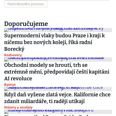
řízení letového provozu
Doporučujeme
Supermoderní vlaky budou Praze i kraji k
ničemu bez nových kolejí, říká radní
Borecký
Rozhovory
Obchodní modely se hroutí, trh se
extrémně mění, předpovídají čeští kapitáni
AI revoluce
Byznys
Když daň vyžene zlatá vejce. Kalifornie chce
zdanit miliardáře, ti raději utíkají
Názory a analýzy