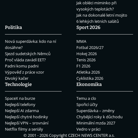
Jak obléci miminko při
vysokých teplotách?
Jak na dokonalé letní mojito
6 lehkých letních salátů
Politika
Sport 2026
Nová superdávka: kdo na ní
MMA
dosáhne?
Fotbal 2026/27
Sjezd sudetských Němců
Hokej 2026
Proč vláda zavádí EET?
Tenis 2026
Padni komu padni
F1 2026
Výpověď z práce vzor
Atletika 2026
Divoký kačer
Cyklistika 2026
Technologie
Ekonomika
SpaceX na burze
Temu a clo
Nejlepší telefony
Spořicí účty
Nejlepší AI zdarma
Superdávka – změny
Nejlepší chytré hodinky
Chybějící roky k důchodu
Nejlepší VPN – srovnání
Minimální mzda 2027
Netflix filmy a seriály
Vedro v práci
© 2001 - 2026 Copyright
CZECH NEWS CENTER a.s.